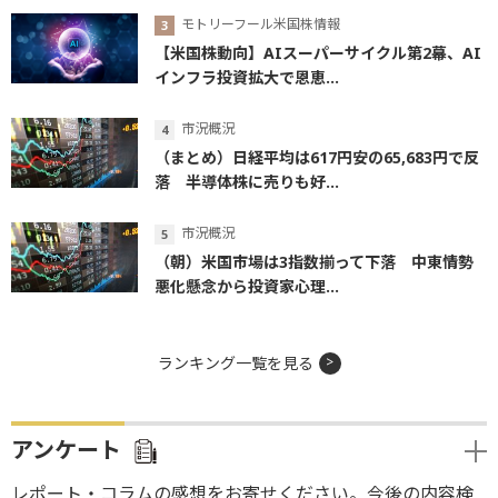
モトリーフール米国株情報
【米国株動向】AIスーパーサイクル第2幕、AI
インフラ投資拡大で恩恵...
市況概況
（まとめ）日経平均は617円安の65,683円で反
落 半導体株に売りも好...
市況概況
（朝）米国市場は3指数揃って下落 中東情勢
悪化懸念から投資家心理...
ランキング一覧を見る
アンケート
レポート・コラムの感想をお寄せください。今後の内容検