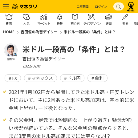
口座開設
ログイン
新着
人気
マーケット
特集
初心者
ライフデザイン
連載
著者
商
HOME
吉田恒の為替デイリー
米ドル一段高の「条件」とは？
米ドル一段高の「条件」とは？
吉田恒の為替デイリー
吉田 恒
2022/02/01
FX
マネックス
ドル円
金利
2021年1月102円から展開してきた米ドル高・円安トレン
ドにおいて、主に2回あった米ドル高加速は、基本的に米
金利上昇がリード役となった。
その米金利、足元では短期的な「上がり過ぎ」懸念が強
い状況が続いている。そんな米金利の観点からすると、
まだ3度目の米ドル高加速までには至らない!？