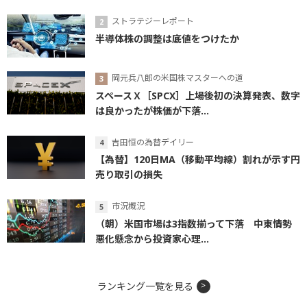
ストラテジーレポート
半導体株の調整は底値をつけたか
岡元兵八郎の米国株マスターへの道
スペースＸ［SPCX］上場後初の決算発表、数字
は良かったが株価が下落...
吉田恒の為替デイリー
【為替】120日MA（移動平均線）割れが示す円
売り取引の損失
市況概況
（朝）米国市場は3指数揃って下落 中東情勢
悪化懸念から投資家心理...
ランキング一覧を見る