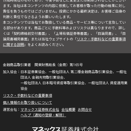
作成時現在のものであり、今後予告なしに変更または削除されることがござい
ます。当社は本コンテンツの内容に依拠してお客様が取った行動の結果に対し
責任を負うものではございません。投資にかかる最終決定は、お客様ご自身の
判断と責任でなさるようお願いいたします。
本コンテンツでは当社でお取扱している商品・サービス等について言及してい
る部分があります。商品ごとに手数料等およびリスクは異なりますので、詳し
くは「契約締結前交付書面」、「上場有価証券等書面」、「目論見書」、「目
論見書補完書面」または当社ウェブサイトの「
リスク・手数料などの重要事項
に関する説明
」をよくお読みください。
金融商品取引業者 関東財務局長（金商）第165号
日本証券業協会、一般社団法人 第二種金融商品取引業協会、一般社
団法人 金融先物取引業協会、
一般社団法人 日本暗号資産等取引業協会、一般社団法人 資産運用業
協会
リスク・手数料などの重要事項
個人情報のお取り扱いについて
マネックス証券株式会社
会社概要
お問合せ
ヘルプ（通知の登録・解除）