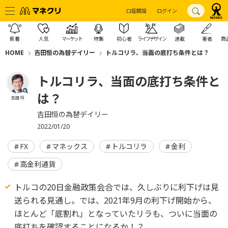
口座開設
ログイン
新着
人気
マーケット
特集
初心者
ライフデザイン
連載
著者
商
HOME
吉田恒の為替デイリー
トルコリラ、当面の底打ち条件とは？
トルコリラ、当面の底打ち条件と
は？
吉田 恒
吉田恒の為替デイリー
2022/01/20
FX
マネックス
トルコリラ
金利
高金利通貨
トルコの20日金融政策会合では、久しぶりに利下げは見
送られる見通し。では、2021年9月の利下げ開始から、
ほとんど「底割れ」となっていたリラも、ついに当面の
底打ちを確認することになるか！？