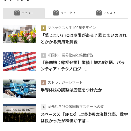
デイリー
ウイークリー
マンスリー
マネックス人生100年デザイン
「墓じまい」には期限がある？墓じまいの流れ
とかかる費用を解説
米国株、業界動向と銘柄解説
【米国株：銘柄発掘】業績上振れ5銘柄、パラ
ンティア・テクノロジー...
ストラテジーレポート
半導体株の調整は底値をつけたか
岡元兵八郎の米国株マスターへの道
スペースＸ［SPCX］上場後初の決算発表、数字
は良かったが株価が下落...