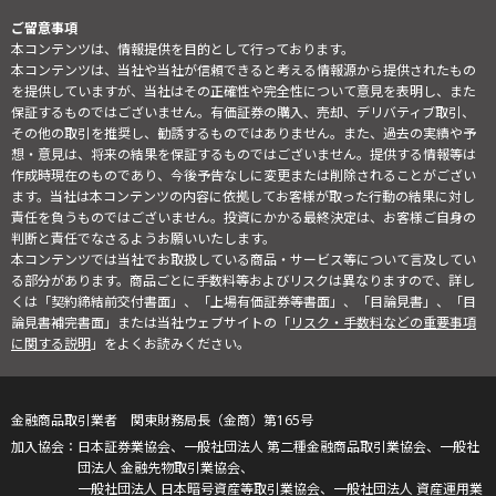
ご留意事項
本コンテンツは、情報提供を目的として行っております。
本コンテンツは、当社や当社が信頼できると考える情報源から提供されたもの
を提供していますが、当社はその正確性や完全性について意見を表明し、また
保証するものではございません。有価証券の購入、売却、デリバティブ取引、
その他の取引を推奨し、勧誘するものではありません。また、過去の実績や予
想・意見は、将来の結果を保証するものではございません。提供する情報等は
作成時現在のものであり、今後予告なしに変更または削除されることがござい
ます。当社は本コンテンツの内容に依拠してお客様が取った行動の結果に対し
責任を負うものではございません。投資にかかる最終決定は、お客様ご自身の
判断と責任でなさるようお願いいたします。
本コンテンツでは当社でお取扱している商品・サービス等について言及してい
る部分があります。商品ごとに手数料等およびリスクは異なりますので、詳し
くは「契約締結前交付書面」、「上場有価証券等書面」、「目論見書」、「目
論見書補完書面」または当社ウェブサイトの「
リスク・手数料などの重要事項
に関する説明
」をよくお読みください。
金融商品取引業者 関東財務局長（金商）第165号
日本証券業協会、一般社団法人 第二種金融商品取引業協会、一般社
団法人 金融先物取引業協会、
一般社団法人 日本暗号資産等取引業協会、一般社団法人 資産運用業