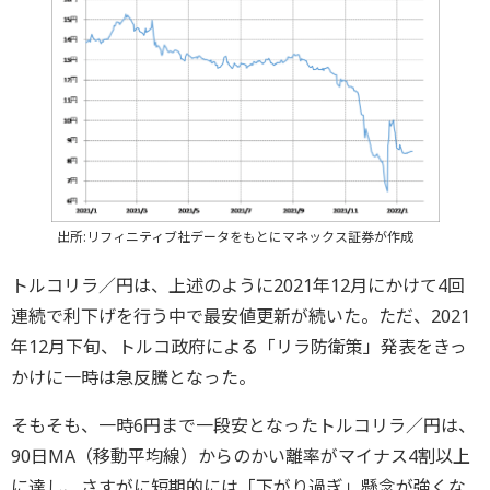
出所:リフィニティブ社データをもとにマネックス証券が作成
トルコリラ／円は、上述のように2021年12月にかけて4回
連続で利下げを行う中で最安値更新が続いた。ただ、2021
年12月下旬、トルコ政府による「リラ防衛策」発表をきっ
かけに一時は急反騰となった。
そもそも、一時6円まで一段安となったトルコリラ／円は、
90日MA（移動平均線）からのかい離率がマイナス4割以上
に達し、さすがに短期的には「下がり過ぎ」懸念が強くな