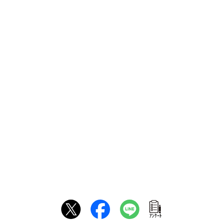
ｱﾝｹｰﾄ