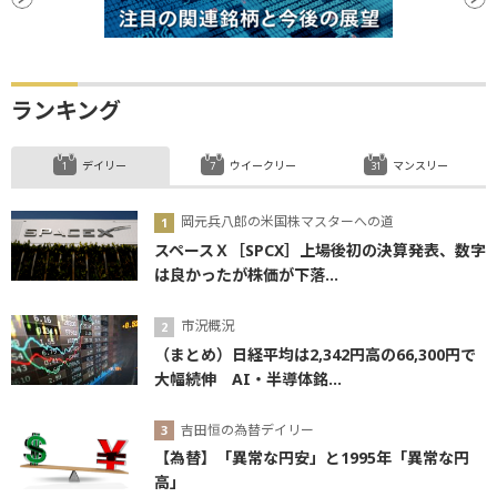
ランキング
デイリー
ウイークリー
マンスリー
岡元兵八郎の米国株マスターへの道
スペースＸ［SPCX］上場後初の決算発表、数字
は良かったが株価が下落...
市況概況
（まとめ）日経平均は2,342円高の66,300円で
大幅続伸 AI・半導体銘...
吉田恒の為替デイリー
【為替】「異常な円安」と1995年「異常な円
高」