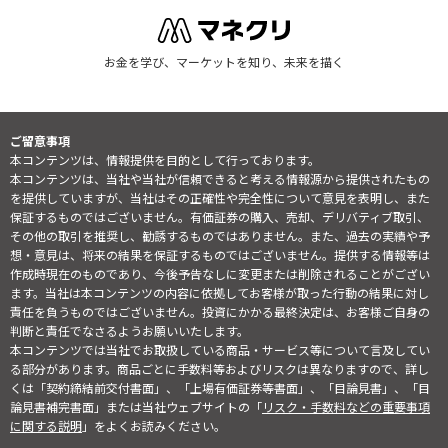
お金を学び、マーケットを知り、未来を描く
ご留意事項
本コンテンツは、情報提供を目的として行っております。
本コンテンツは、当社や当社が信頼できると考える情報源から提供されたもの
を提供していますが、当社はその正確性や完全性について意見を表明し、また
保証するものではございません。有価証券の購入、売却、デリバティブ取引、
その他の取引を推奨し、勧誘するものではありません。また、過去の実績や予
想・意見は、将来の結果を保証するものではございません。提供する情報等は
作成時現在のものであり、今後予告なしに変更または削除されることがござい
ます。当社は本コンテンツの内容に依拠してお客様が取った行動の結果に対し
責任を負うものではございません。投資にかかる最終決定は、お客様ご自身の
判断と責任でなさるようお願いいたします。
本コンテンツでは当社でお取扱している商品・サービス等について言及してい
る部分があります。商品ごとに手数料等およびリスクは異なりますので、詳し
くは「契約締結前交付書面」、「上場有価証券等書面」、「目論見書」、「目
論見書補完書面」または当社ウェブサイトの「
リスク・手数料などの重要事項
に関する説明
」をよくお読みください。