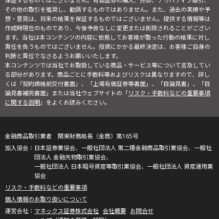
保証するものではございません。有価証券の購入、売却、デリバティブ取引、
その他の取引を推奨し、勧誘するものではありません。また、過去の実績や予
想・意見は、将来の結果を保証するものではございません。提供する情報等は
作成時現在のものであり、今後予告なしに変更または削除されることがござい
ます。当社は本コンテンツの内容に依拠してお客様が取った行動の結果に対し
責任を負うものではございません。投資にかかる最終決定は、お客様ご自身の
判断と責任でなさるようお願いいたします。
本コンテンツでは当社でお取扱している商品・サービス等について言及してい
る部分があります。商品ごとに手数料等およびリスクは異なりますので、詳し
くは「契約締結前交付書面」、「上場有価証券等書面」、「目論見書」、「目
論見書補完書面」または当社ウェブサイトの「
リスク・手数料などの重要事項
に関する説明
」をよくお読みください。
金融商品取引業者 関東財務局長（金商）第165号
日本証券業協会、一般社団法人 第二種金融商品取引業協会、一般社
団法人 金融先物取引業協会、
一般社団法人 日本暗号資産等取引業協会、一般社団法人 資産運用業
協会
リスク・手数料などの重要事項
個人情報のお取り扱いについて
マネックス証券株式会社
会社概要
お問合せ