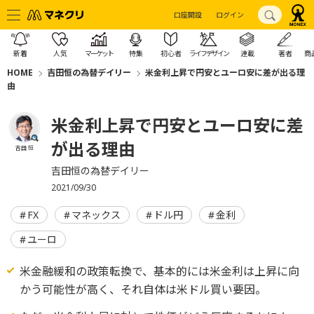
口座開設
ログイン
新着
人気
マーケット
特集
初心者
ライフデザイン
連載
著者
商
HOME
吉田恒の為替デイリー
米金利上昇で円安とユーロ安に差が出る理
由
米金利上昇で円安とユーロ安に差
が出る理由
吉田 恒
吉田恒の為替デイリー
2021/09/30
FX
マネックス
ドル円
金利
ユーロ
米金融緩和の政策転換で、基本的には米金利は上昇に向
かう可能性が高く、それ自体は米ドル買い要因。