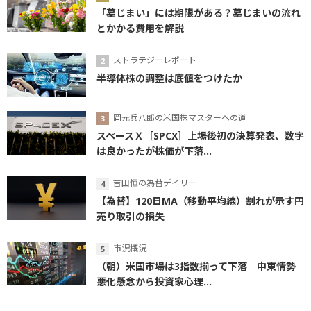
「墓じまい」には期限がある？墓じまいの流れ
とかかる費用を解説
ストラテジーレポート
半導体株の調整は底値をつけたか
岡元兵八郎の米国株マスターへの道
スペースＸ［SPCX］上場後初の決算発表、数字
は良かったが株価が下落...
吉田恒の為替デイリー
【為替】120日MA（移動平均線）割れが示す円
売り取引の損失
市況概況
（朝）米国市場は3指数揃って下落 中東情勢
悪化懸念から投資家心理...