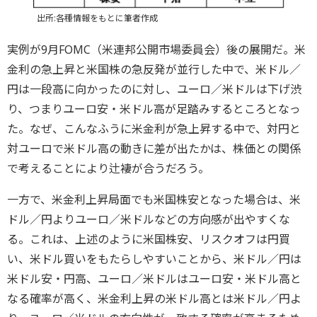
出所:各種情報をもとに筆者作成
実例が9月FOMC（米連邦公開市場委員会）後の展開だ。米
金利の急上昇と米国株の急反発が並行した中で、米ドル／
円は一段高に向かったのに対し、ユーロ／米ドルは下げ渋
り、つまりユーロ安・米ドル高が足踏みするところとなっ
た。なぜ、こんなふうに米金利が急上昇する中で、対円と
対ユーロで米ドル高の動きに差が出たかは、株価との関係
で考えることにより辻褄が合うだろう。
一方で、米金利上昇局面でも米国株安となった場合は、米
ドル／円よりユーロ／米ドルなどの方向感が出やすくな
る。これは、上述のように米国株安、リスクオフは円買
い、米ドル買いをもたらしやすいことから、米ドル／円は
米ドル安・円高、ユーロ／米ドルはユーロ安・米ドル高と
なる確率が高く、米金利上昇の米ドル高とは米ドル／円よ