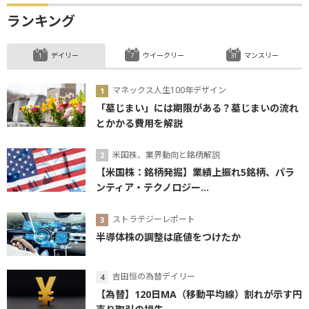
ランキング
デイリー
ウイークリー
マンスリー
マネックス人生100年デザイン
「墓じまい」には期限がある？墓じまいの流れ
とかかる費用を解説
米国株、業界動向と銘柄解説
【米国株：銘柄発掘】業績上振れ5銘柄、パラ
ンティア・テクノロジー...
ストラテジーレポート
半導体株の調整は底値をつけたか
吉田恒の為替デイリー
【為替】120日MA（移動平均線）割れが示す円