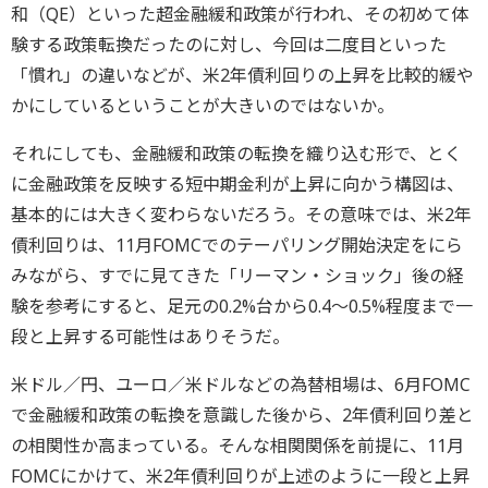
和（QE）といった超金融緩和政策が行われ、その初めて体
験する政策転換だったのに対し、今回は二度目といった
「慣れ」の違いなどが、米2年債利回りの上昇を比較的緩や
かにしているということが大きいのではないか。
それにしても、金融緩和政策の転換を織り込む形で、とく
に金融政策を反映する短中期金利が上昇に向かう構図は、
基本的には大きく変わらないだろう。その意味では、米2年
債利回りは、11月FOMCでのテーパリング開始決定をにら
みながら、すでに見てきた「リーマン・ショック」後の経
験を参考にすると、足元の0.2%台から0.4～0.5%程度まで一
段と上昇する可能性はありそうだ。
米ドル／円、ユーロ／米ドルなどの為替相場は、6月FOMC
で金融緩和政策の転換を意識した後から、2年債利回り差と
の相関性か高まっている。そんな相関関係を前提に、11月
FOMCにかけて、米2年債利回りが上述のように一段と上昇