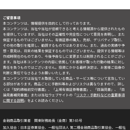
ご留意事項
本コンテンツは、情報提供を目的として行っております。
本コンテンツは、当社や当社が信頼できると考える情報源から提供されたもの
を提供していますが、当社はその正確性や完全性について意見を表明し、また
保証するものではございません。有価証券の購入、売却、デリバティブ取引、
その他の取引を推奨し、勧誘するものではありません。また、過去の実績や予
想・意見は、将来の結果を保証するものではございません。提供する情報等は
作成時現在のものであり、今後予告なしに変更または削除されることがござい
ます。当社は本コンテンツの内容に依拠してお客様が取った行動の結果に対し
責任を負うものではございません。投資にかかる最終決定は、お客様ご自身の
判断と責任でなさるようお願いいたします。
本コンテンツでは当社でお取扱している商品・サービス等について言及してい
る部分があります。商品ごとに手数料等およびリスクは異なりますので、詳し
くは「契約締結前交付書面」、「上場有価証券等書面」、「目論見書」、「目
論見書補完書面」または当社ウェブサイトの「
リスク・手数料などの重要事項
に関する説明
」をよくお読みください。
金融商品取引業者 関東財務局長（金商）第165号
日本証券業協会、一般社団法人 第二種金融商品取引業協会、一般社