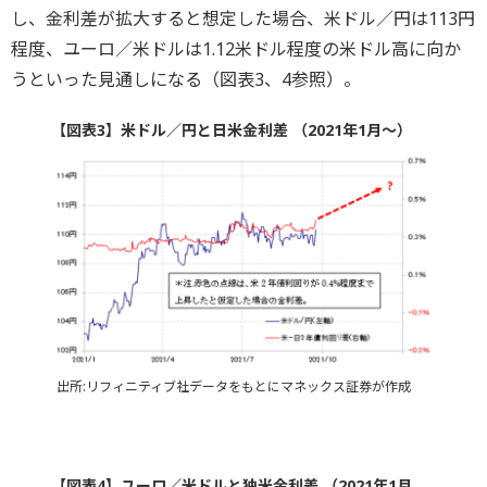
し、金利差が拡大すると想定した場合、米ドル／円は113円
程度、ユーロ／米ドルは1.12米ドル程度の米ドル高に向か
うといった見通しになる（図表3、4参照）。
【図表3】米ドル／円と日米金利差 （2021年1月～）
出所:リフィニティブ社データをもとにマネックス証券が作成
【図表4】ユーロ／米ドルと独米金利差 （2021年1月