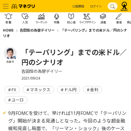
口座開設
ログイン
新着
人気
マーケット
特集
初心者
ライフデザイン
連載
著者
商
HOME
吉田恒の為替デイリー
「テーパリング」までの米ドル／円のシナ
リオ
「テーパリング」までの米ドル／
円のシナリオ
吉田 恒
吉田恒の為替デイリー
2021/09/24
FX
マネックス
ドル円
金利
ユーロ
9月FOMCを受けて、早ければ11月FOMCで「テーパリン
グ」開始が決まる見通しとなった。今回のような超金融
緩和見直し局面で、「リーマン・ショック」後のケース