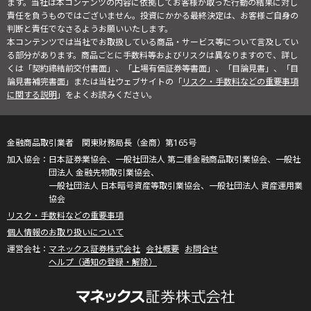
ます。当社は本コンテンツの内容に依拠してお客様が取った行動の結果に対し
責任を負うものではございません。投資にかかる最終決定は、お客様ご自身の
判断と責任でなさるようお願いいたします。
本コンテンツでは当社でお取扱している商品・サービス等について言及してい
る部分があります。商品ごとに手数料等およびリスクは異なりますので、詳し
くは「契約締結前交付書面」、「上場有価証券等書面」、「目論見書」、「目
論見書補完書面」または当社ウェブサイトの「
リスク・手数料などの重要事項
に関する説明
」をよくお読みください。
金融商品取引業者 関東財務局長（金商）第165号
日本証券業協会、一般社団法人 第二種金融商品取引業協会、一般社
団法人 金融先物取引業協会、
一般社団法人 日本暗号資産等取引業協会、一般社団法人 資産運用業
協会
リスク・手数料などの重要事項
個人情報のお取り扱いについて
マネックス証券株式会社
会社概要
お問合せ
ヘルプ（通知の登録・解除）