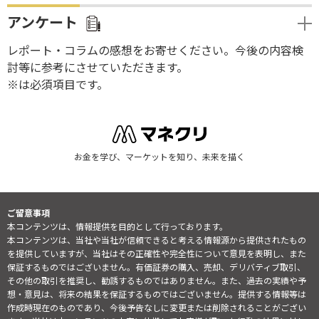
アンケート
レポート・コラムの感想をお寄せください。今後の内容検
討等に参考にさせていただきます。
※は必須項目です。
お金を学び、マーケットを知り、未来を描く
ご留意事項
本コンテンツは、情報提供を目的として行っております。
本コンテンツは、当社や当社が信頼できると考える情報源から提供されたもの
を提供していますが、当社はその正確性や完全性について意見を表明し、また
保証するものではございません。有価証券の購入、売却、デリバティブ取引、
その他の取引を推奨し、勧誘するものではありません。また、過去の実績や予
想・意見は、将来の結果を保証するものではございません。提供する情報等は
作成時現在のものであり、今後予告なしに変更または削除されることがござい