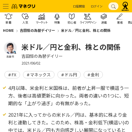
口座開設
ログイン
新着
人気
マーケット
特集
初心者
ライフデザイン
連載
著者
商
HOME
吉田恒の為替デイリー
米ドル／円と金利、株との関係
米ドル／円と金利、株との関係
吉田恒の為替デイリー
吉田 恒
2021/06/02
FX
マネックス
ドル円
金利
4月以降、米金利と米国株は、前者が上昇一服で横這う一
方、後者は高値更新に向かった。両者の違いの1つに、短
期的な「上がり過ぎ」の有無があった。
2021年に入ってからの米ドル／円は、基本的に株より金
利と連動してきた。このため、株高・金利低下(横這い)の
中では、米ドル／円も方向感乏しい展開になっていると