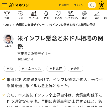
口座開設
ログイン
新着
人気
マーケット
特集
初心者
ライフデザイン
連載
著者
商
HOME
吉田恒の為替デイリー
米インフレ懸念と米ドル相場の関係
米インフレ懸念と米ドル相場の関
係
吉田 恒
吉田恒の為替デイリー
2021/05/14
FX
マネックス
ドル円
金利
米4月CPIの結果を受けて、インフレ懸念が拡大、米金利
急騰を通じ米ドルも急上昇となった。
ただ、本来的にインフレ率上昇自体は、実質金利低下に
伴う通貨安を示唆。早期に実質金利が上昇するほど、名