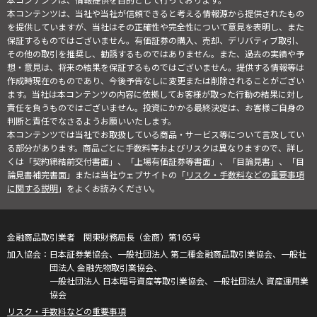
本コンテンツは、情報提供を目的として行っております。
本コンテンツは、当社や当社が信頼できると考える情報源から提供されたもの
を提供していますが、当社はその正確性や完全性について意見を表明し、また
保証するものではございません。有価証券の購入、売却、デリバティブ取引、
その他の取引を推奨し、勧誘するものではありません。また、過去の実績や予
想・意見は、将来の結果を保証するものではございません。提供する情報等は
作成時現在のものであり、今後予告なしに変更または削除されることがござい
ます。当社は本コンテンツの内容に依拠してお客様が取った行動の結果に対し
責任を負うものではございません。投資にかかる最終決定は、お客様ご自身の
判断と責任でなさるようお願いいたします。
本コンテンツでは当社でお取扱している商品・サービス等について言及してい
る部分があります。商品ごとに手数料等およびリスクは異なりますので、詳し
くは「契約締結前交付書面」、「上場有価証券等書面」、「目論見書」、「目
論見書補完書面」または当社ウェブサイトの「
リスク・手数料などの重要事項
に関する説明
」をよくお読みください。
金融商品取引業者 関東財務局長（金商）第165号
日本証券業協会、一般社団法人 第二種金融商品取引業協会、一般社
団法人 金融先物取引業協会、
一般社団法人 日本暗号資産等取引業協会、一般社団法人 資産運用業
協会
リスク・手数料などの重要事項