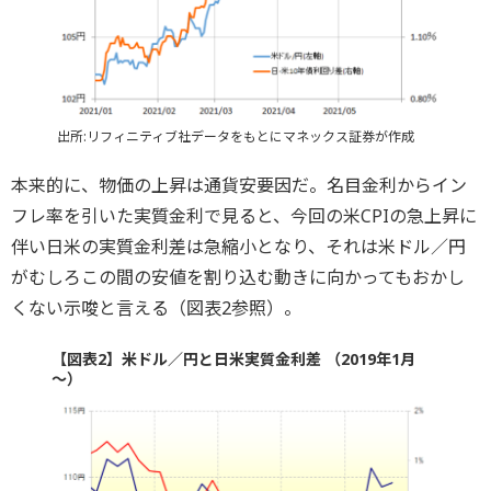
出所:リフィニティブ社データをもとにマネックス証券が作成
本来的に、物価の上昇は通貨安要因だ。名目金利からイン
フレ率を引いた実質金利で見ると、今回の米CPIの急上昇に
伴い日米の実質金利差は急縮小となり、それは米ドル／円
がむしろこの間の安値を割り込む動きに向かってもおかし
くない示唆と言える（図表2参照）。
【図表2】米ドル／円と日米実質金利差 （2019年1月
～）