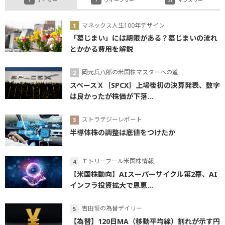
マネックス人生100年デザイン
「墓じまい」には期限がある？墓じまいの流れ
とかかる費用を解説
岡元兵八郎の米国株マスターへの道
スペースＸ［SPCX］上場後初の決算発表、数字
は良かったが株価が下落...
ストラテジーレポート
半導体株の調整は底値をつけたか
モトリーフール米国株情報
【米国株動向】AIスーパーサイクル第2幕、AI
インフラ投資拡大で恩恵...
吉田恒の為替デイリー
【為替】120日MA（移動平均線）割れが示す円