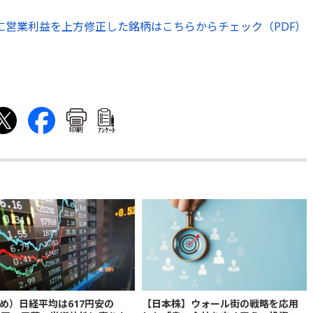
に営業利益を上方修正した銘柄はこちらからチェック（PDF）
印刷
ｱﾝｹｰﾄ
め）日経平均は617円安の
【日本株】ウォール街の戦略を応用