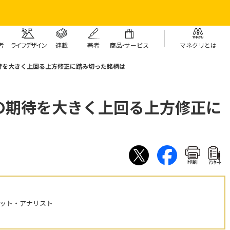
者
ライフデザイン
連載
著者
商
品・
サービス
マネクリとは
待を大きく上回る上方修正に踏み切った銘柄は
の期待を大きく上回る上方修正に
印刷
ｱﾝｹｰﾄ
ケット・アナリスト