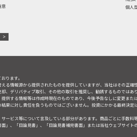
極意
個人型
ております。
考える情報源から提供されたものを提供していますが、当社はその正確
売却、デリバティブ取引、その他の取引を推奨し、勧誘するものではあ
。提供する情報等は作成時現在のものであり、今後予告なしに変更また
の結果に対し責任を負うものではございません。投資にかかる最終決定
・サービス等について言及している部分があります。商品ごとに手数料
書面」、「目論見書」、「目論見書補完書面」または当社ウェブサイト