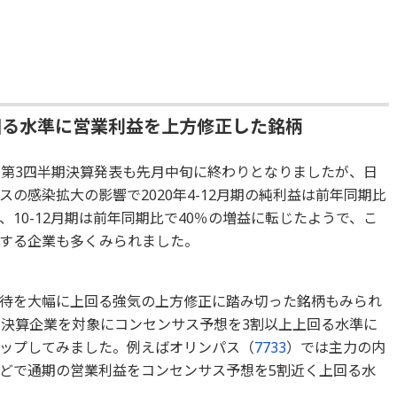
回る水準に営業利益を上方修正した銘柄
の第3四半期決算発表も先月中旬に終わりとなりましたが、日
の感染拡大の影響で2020年4-12月期の純利益は前年同期比
、10-12月期は前年同期比で40％の増益に転じたようで、こ
する企業も多くみられました。
待を大幅に上回る強気の上方修正に踏み切った銘柄もみられ
の3月決算企業を対象にコンセンサス予想を3割以上上回る水準に
ップしてみました。例えばオリンパス（
7733
）では主力の内
どで通期の営業利益をコンセンサス予想を5割近く上回る水