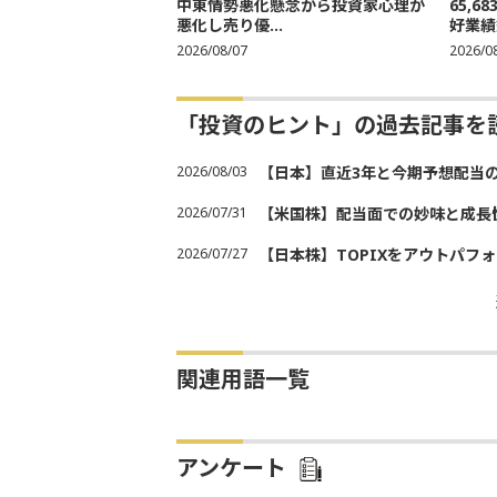
中東情勢悪化懸念から投資家心理が
65,
悪化し売り優...
好業績
2026/08/07
2026/0
「投資のヒント」の過去記事を
2026/08/03
【日本】直近3年と今期予想配当
2026/07/31
【米国株】配当面での妙味と成長
2026/07/27
【日本株】TOPIXをアウトパフォ
関連用語一覧
アンケート