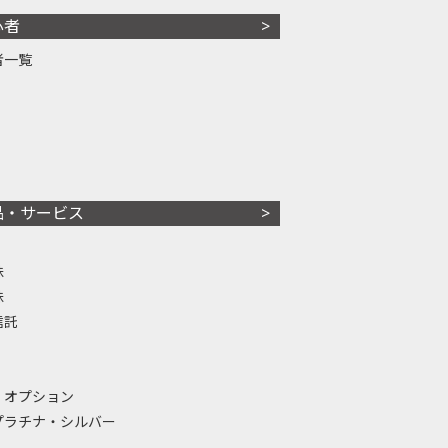
心者
者一覧
品・サービス
株
株
信託
・オプション
プラチナ・シルバー