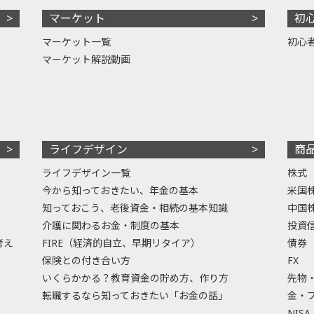
マーケット
初
マーケット一覧
初心
マーケット解説動画
ライフデザイン
商
ライフデザイン一覧
株式
今から知っておきたい、年金の基本
米国
知っておこう、老後資金・相続の基本知識
中国
介護に関わるお金・制度の基本
投資
考え
FIRE（経済的自立、早期リタイア）
債券
保険との付き合い方
FX
いくらかかる？教育資金の貯め方、作り方
先物
転職するなら知っておきたい「お金の話」
金・
NISA