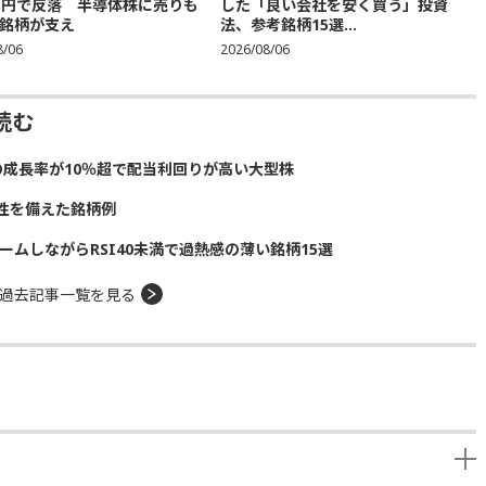
683円で反落 半導体株に売りも
した「良い会社を安く買う」投資
銘柄が支え
法、参考銘柄15選...
8/06
2026/08/06
読む
の成長率が10％超で配当利回りが高い大型株
性を備えた銘柄例
ームしながらRSI40未満で過熱感の薄い銘柄15選
過去記事一覧を見る