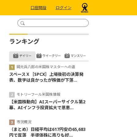
口座開設
ログイン
ランキング
デイリー
ウイークリー
マンスリー
岡元兵八郎の米国株マスターへの道
スペースＸ［SPCX］上場後初の決算発
表、数字は良かったが株価が下落...
モトリーフール米国株情報
【米国株動向】AIスーパーサイクル第2
幕、AIインフラ投資拡大で恩恵...
市況概況
（まとめ）日経平均は617円安の65,683
円で反落 半導体株に売りも好...