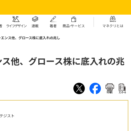
者
ライフデザイン
連載
著者
商
品・
サービス
マネクリとは
ーエンス他、グロース株に底入れの兆し
ンス他、グロース株に底入れの兆
印刷
ｱﾝｹｰﾄ
テジスト