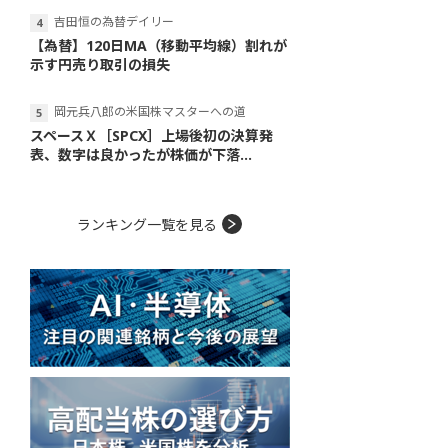
吉田恒の為替デイリー
【為替】120日MA（移動平均線）割れが
示す円売り取引の損失
岡元兵八郎の米国株マスターへの道
スペースＸ［SPCX］上場後初の決算発
表、数字は良かったが株価が下落...
ランキング一覧を見る