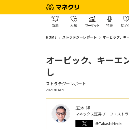
新着
人気
マーケット
特集
初心
HOME
ストラテジーレポート
オービック、キ
オービック、キーエ
し
ストラテジーレポート
2021/03/05
広木 隆
マネックス証券 チーフ・ストラ
@TakashiHiroki