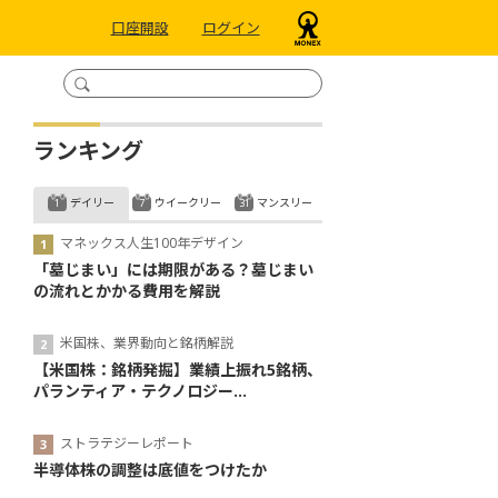
口座開設
ログイン
ランキング
デイリー
ウイークリー
マンスリー
マネックス人生100年デザイン
「墓じまい」には期限がある？墓じまい
の流れとかかる費用を解説
米国株、業界動向と銘柄解説
【米国株：銘柄発掘】業績上振れ5銘柄、
パランティア・テクノロジー...
ストラテジーレポート
半導体株の調整は底値をつけたか