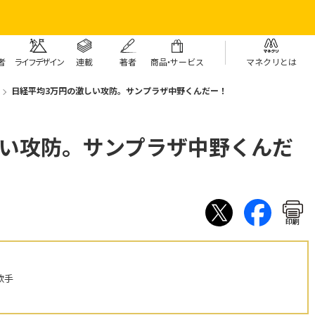
者
ライフデザイン
連載
著者
商
品・
サービス
マネクリとは
日経平均3万円の激しい攻防。サンプラザ中野くんだー！
しい攻防。サンプラザ中野くんだ
印刷
歌手