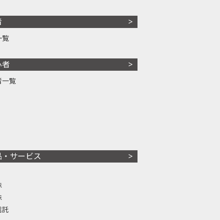
者
一覧
心者
者一覧
品・サービス
株
株
信託