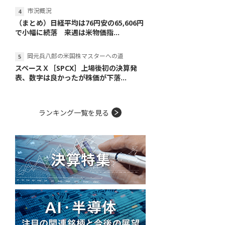
市況概況
（まとめ）日経平均は76円安の65,606円
で小幅に続落 来週は米物価指...
岡元兵八郎の米国株マスターへの道
スペースＸ［SPCX］上場後初の決算発
表、数字は良かったが株価が下落...
ランキング一覧を見る