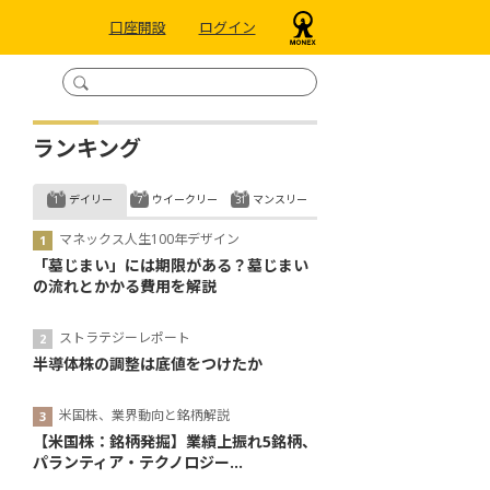
口座開設
ログイン
ランキング
デイリー
ウイークリー
マンスリー
マネックス人生100年デザイン
「墓じまい」には期限がある？墓じまい
の流れとかかる費用を解説
ストラテジーレポート
半導体株の調整は底値をつけたか
米国株、業界動向と銘柄解説
【米国株：銘柄発掘】業績上振れ5銘柄、
パランティア・テクノロジー...