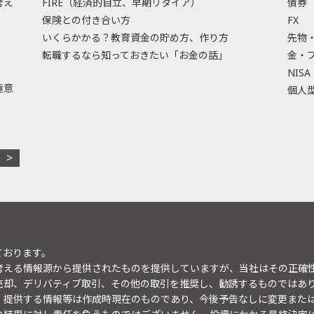
考え
FIRE（経済的自立、早期リタイア）
債券
保険との付き合い方
FX
いくらかかる？教育資金の貯め方、作り方
先物
転職するなら知っておきたい「お金の話」
金・
NISA
極意
個人型
ております。
考える情報源から提供されたものを提供していますが、当社はその正確
売却、デリバティブ取引、その他の取引を推奨し、勧誘するものではあ
。提供する情報等は作成時現在のものであり、今後予告なしに変更また