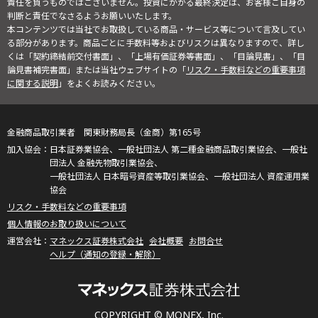
責任を負うものではございません。投資にかかる最終決定は、お客様ご自身の
判断と責任でなさるようお願いいたします。
本コンテンツでは当社でお取扱している商品・サービス等について言及してい
る部分があります。商品ごとに手数料等およびリスクは異なりますので、詳し
くは「契約締結前交付書面」、「上場有価証券等書面」、「目論見書」、「目
論見書補完書面」または当社ウェブサイトの「
リスク・手数料などの重要事項
に関する説明
」をよくお読みください。
金融商品取引業者 関東財務局長（金商）第165号
日本証券業協会、一般社団法人 第二種金融商品取引業協会、一般社
団法人 金融先物取引業協会、
一般社団法人 日本暗号資産等取引業協会、一般社団法人 資産運用業
協会
リスク・手数料などの重要事項
個人情報のお取り扱いについて
マネックス証券株式会社
会社概要
お問合せ
ヘルプ（通知の登録・解除）
COPYRIGHT © MONEX, Inc.