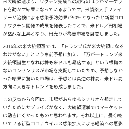
米大統領選より、ワクチン完成への期待のほうがマーケッ
トを動かす結果になっているようです。米製薬大手ファイ
ザーが治験による感染予防効果が90％となったと新型コロ
ナワクチン開発の成果を発表したことで、米ドル／円相場
が猛烈な上昇となり、円売りが為替市場を席巻しました。
2016年の米大統領選では、「トランプ氏が米大統領になる
わけがない」という事前予想に加え、「万が一トランプ米
大統領誕生となれば株も米ドルも暴落する」という根拠の
ないコンセンサスが市場を支配していたため、予想しなか
った結果に驚いた市場は、予想とは真逆の株高、米ドル高
方向に大きなトレンドを形成しました。
この反省から今回は、市場があらゆるシナリオを想定して
いたためにサプライズがなく、大統領選挙ではマーケット
は動きにくかったものと思われます。それ以上に、長く続
いている新型コロナウイルス感染拡大による経済への悪影