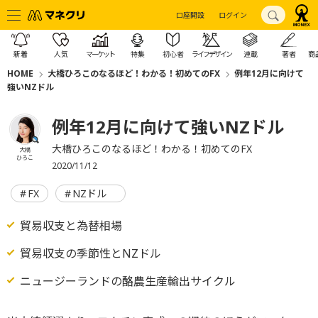
口座開設
ログイン
新着
人気
マーケット
特集
初心者
ライフデザイン
連載
著者
商
HOME
大橋ひろこのなるほど！わかる！初めてのFX
例年12月に向けて
強いNZドル
例年12月に向けて強いNZドル
大橋ひろこのなるほど！わかる！初めてのFX
大橋
ひろこ
2020/11/12
FX
NZドル
貿易収支と為替相場
貿易収支の季節性とNZドル
ニュージーランドの酪農生産輸出サイクル