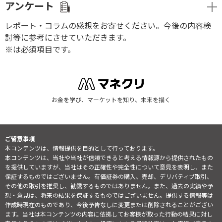
アンケート
レポート・コラムの感想をお寄せください。今後の内容検
討等に参考にさせていただきます。
※は必須項目です。
お金を学び、マーケットを知り、未来を描く
ご留意事項
本コンテンツは、情報提供を目的として行っております。
本コンテンツは、当社や当社が信頼できると考える情報源から提供されたもの
を提供していますが、当社はその正確性や完全性について意見を表明し、また
保証するものではございません。有価証券の購入、売却、デリバティブ取引、
その他の取引を推奨し、勧誘するものではありません。また、過去の実績や予
想・意見は、将来の結果を保証するものではございません。提供する情報等は
作成時現在のものであり、今後予告なしに変更または削除されることがござい
ます。当社は本コンテンツの内容に依拠してお客様が取った行動の結果に対し