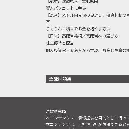
【最新】金融政策・金利動向
賢人バフェットに学ぶ
【為替】米ドル円今後の見通し、投資判断の
方
らくちん！積立でお金を増やす方法
【日米】高配当銘柄／高配当株の選び方
株主優待と配当
個人投資家・著名人から学ぶ、お金と投資の
金融用語集
ご留意事項
本コンテンツは、情報提供を目的として行っ
本コンテンツは、当社や当社が信頼できると