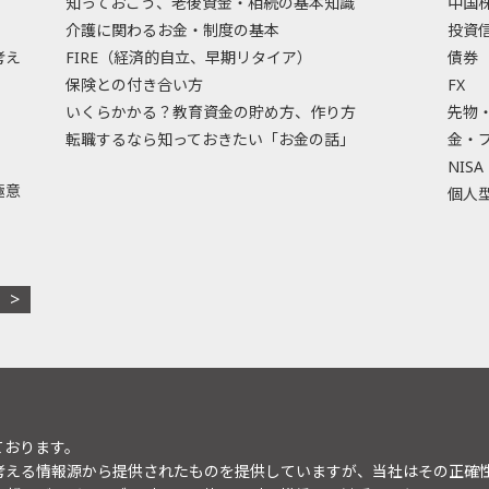
知っておこう、老後資金・相続の基本知識
中国
介護に関わるお金・制度の基本
投資
考え
FIRE（経済的自立、早期リタイア）
債券
保険との付き合い方
FX
いくらかかる？教育資金の貯め方、作り方
先物
転職するなら知っておきたい「お金の話」
金・
NISA
極意
個人型
ております。
考える情報源から提供されたものを提供していますが、当社はその正確