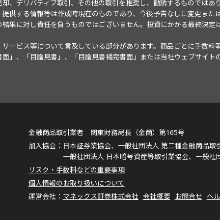
売却、デリバティブ取引、その他の取引を推奨し、勧誘するものではあ
。提供する情報等は作成時現在のものであり、今後予告なしに変更また
の結果に対し責任を負うものではございません。投資にかかる最終決定
・サービス等について言及している部分があります。商品ごとに手数料
書面」、「目論見書」、「目論見書補完書面」または当社ウェブサイト
金融商品取引業者 関東財務局長（金商）第165号
日本証券業協会、一般社団法人 第二種金融商品取
一般社団法人 日本暗号資産等取引業協会、一般社
リスク・手数料などの重要事項
個人情報のお取り扱いについて
マネックス証券株式会社
会社概要
お問合せ
ヘ