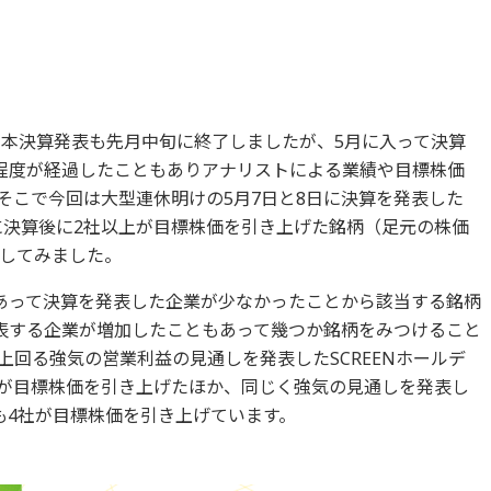
の本決算発表も先月中旬に終了しましたが、5月に入って決算
程度が経過したこともありアナリストによる業績や目標株価
そこで今回は大型連休明けの5月7日と8日に決算を発表した
対象に決算後に2社以上が目標株価を引き上げた銘柄（足元の株価
してみました。
あって決算を発表した企業が少なかったことから該当する銘柄
表する企業が増加したこともあって幾つか銘柄をみつけること
回る強気の営業利益の見通しを発表したSCREENホールデ
社が目標株価を引き上げたほか、同じく強気の見通しを発表し
も4社が目標株価を引き上げています。