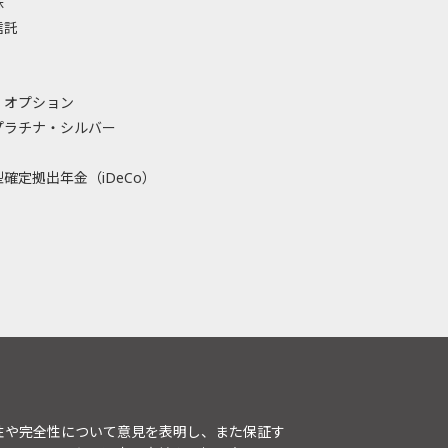
株
信託
・オプション
プラチナ・シルバー
確定拠出年金（iDeCo）
性や完全性について意見を表明し、また保証す