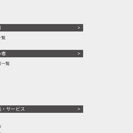
者
一覧
心者
者一覧
品・サービス
株