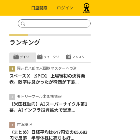
口座開設
ログイン
ランキング
デイリー
ウイークリー
マンスリー
岡元兵八郎の米国株マスターへの道
スペースＸ［SPCX］上場後初の決算発
表、数字は良かったが株価が下落...
モトリーフール米国株情報
【米国株動向】AIスーパーサイクル第2
幕、AIインフラ投資拡大で恩恵...
市況概況
（まとめ）日経平均は617円安の65,683
円で反落 半導体株に売りも好...