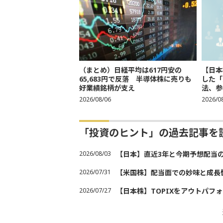
（まとめ）日経平均は617円安の
【日本
65,683円で反落 半導体株に売りも
した「
好業績銘柄が支え
法、参考
2026/08/06
2026/0
「投資のヒント」の過去記事を
2026/08/03
【日本】直近3年と今期予想配当
2026/07/31
【米国株】配当面での妙味と成長
2026/07/27
【日本株】TOPIXをアウトパフォ