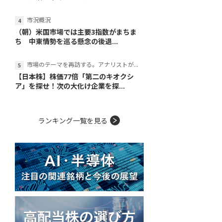
市況概況
（朝）米国市場では主要3指数がまちま
ち 中東情勢を巡る懸念の後退...
市場のテーマを再訪する。アナリストが読み解くテーマの本質
【日本株】株価77倍「第二のキオクシ
ア」を探せ！次の大化け企業を探...
ランキング一覧を見る