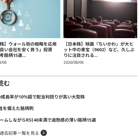
株】ウォール街の戦略を応用
【日本株】映画『ちいかわ』が大ヒ
良い会社を安く買う」投資
ット中の東宝（9602）など、久しぶ
銘柄15選...
りに注目される...
8/06
2026/08/06
読む
の成長率が10％超で配当利回りが高い大型株
性を備えた銘柄例
ームしながらRSI40未満で過熱感の薄い銘柄15選
過去記事一覧を見る