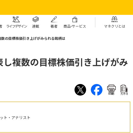
者
ライフデザイン
連載
著者
商
品・
サービス
マネクリとは
複数の目標株価引き上げがみられる銘柄は
表し複数の目標株価引き上げがみ
印刷
ｱﾝｹｰﾄ
ケット・アナリスト