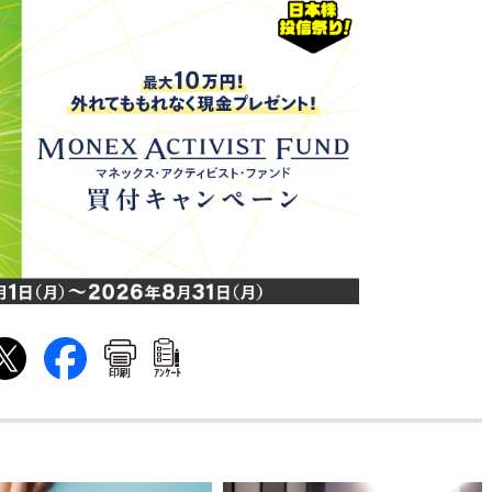
印刷
ｱﾝｹｰﾄ