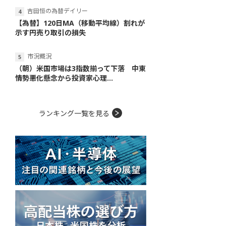
吉田恒の為替デイリー
【為替】120日MA（移動平均線）割れが
示す円売り取引の損失
市況概況
（朝）米国市場は3指数揃って下落 中東
情勢悪化懸念から投資家心理...
ランキング一覧を見る