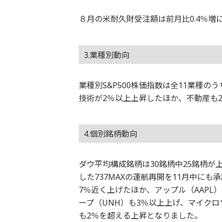
８月の米耐久財受注額は前月比0.4％増
3.業種別動向
業種別S&P500株価指数は全11業種
技術が2％以上上昇したほか、不動産も
4.個別銘柄動向
ダウ平均構成銘柄は30銘柄中25銘柄
した737MAXの運航再開を11月中に
7％近く上げたほか、アップル（AAPL
ープ（UNH）も3％以上上げ、マイクロ
も2％を超える上昇となりました。