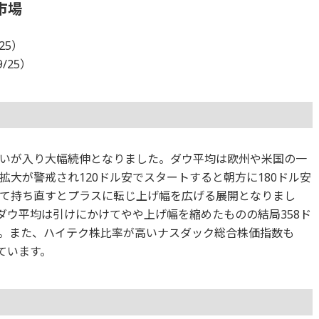
市場
25）
9/25）
いが入り大幅続伸となりました。ダウ平均は欧州や米国の一
大が警戒され120ドル安でスタートすると朝方に180ドル安
て持ち直すとプラスに転じ上げ幅を広げる展開となりまし
ダウ平均は引けにかけてやや上げ幅を縮めたものの結局358ド
ます。また、ハイテク株比率が高いナスダック総合株価指数も
っています。