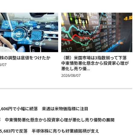
株の調整は底値をつけたか
（朝）米国市場は3指数揃って下落
中東情勢悪化懸念から投資家心理が
8/07
悪化し売り優...
2026/08/07
5,606円で小幅に続落 来週は米物価指標に注目
落 中東情勢悪化懸念から投資家心理が悪化し売り優勢の展開
5,683円で反落 半導体株に売りも好業績銘柄が支え