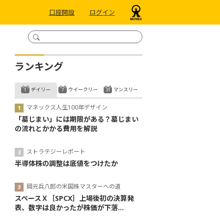
口座開設
ログイン
ランキング
デイリー
ウイークリー
マンスリー
マネックス人生100年デザイン
「墓じまい」には期限がある？墓じまい
の流れとかかる費用を解説
ストラテジーレポート
半導体株の調整は底値をつけたか
岡元兵八郎の米国株マスターへの道
スペースＸ［SPCX］上場後初の決算発
表、数字は良かったが株価が下落...