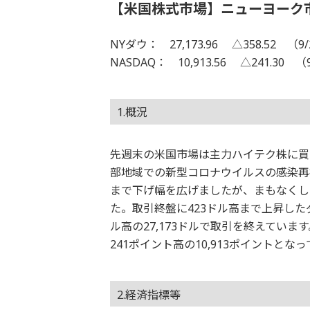
【米国株式市場】ニューヨーク
NYダウ： 27,173.96 △358.52 （9/
NASDAQ： 10,913.56 △241.30 （
1.概況
先週末の米国市場は主力ハイテク株に買
部地域での新型コロナウイルスの感染再拡
まで下げ幅を広げましたが、まもなくし
た。取引終盤に423ドル高まで上昇した
ル高の27,173ドルで取引を終えてい
241ポイント高の10,913ポイントとな
2.経済指標等