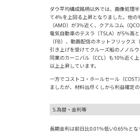
ダウ平均構成銘柄以外では、画像処理半
て4％を上回る上昇となりました。他の
（AMD）が3％近く、クアルコム（QC
電気自動車のテスラ（TSLA）が5％高
（FB）、動画配信のネットフリックス（
引き上げを受けてクルーズ船のノノルウェ
同業のカーニバル（CCL）も10％近く
以上上昇しています。
一方でコストコ・ホールセール（COS
ましたが、材料出尽くしから利益確定の
5.為替・金利等
長期金利は前日比0.01％低い0.65％