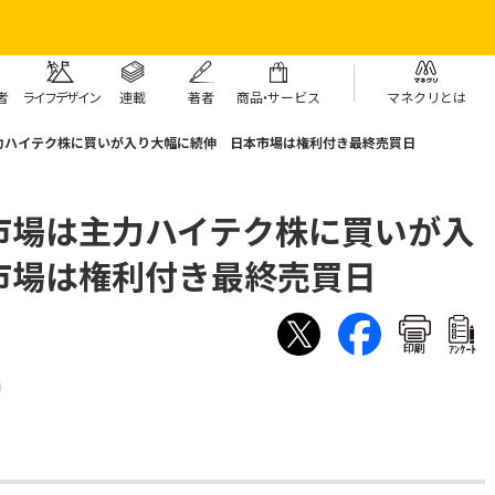
者
ライフデザイン
連載
著者
商
品・
サービス
マネクリとは
力ハイテク株に買いが入り大幅に続伸 日本市場は権利付き最終売買日
市場は主力ハイテク株に買いが入
市場は権利付き最終売買日
印刷
ｱﾝｹｰﾄ