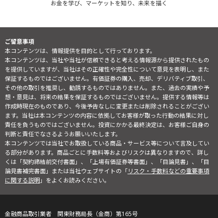
お金を学び、マーケットを知り、未来を描く
ご留意事項
本コンテンツは、情報提供を目的として行っております。
本コンテンツは、当社や当社が信頼できると考える情報源から提供されたもの
を提供していますが、当社はその正確性や完全性について意見を表明し、また
保証するものではございません。有価証券の購入、売却、デリバティブ取引、
その他の取引を推奨し、勧誘するものではありません。また、過去の実績や予
想・意見は、将来の結果を保証するものではございません。提供する情報等は
作成時現在のものであり、今後予告なしに変更または削除されることがござい
ます。当社は本コンテンツの内容に依拠してお客様が取った行動の結果に対し
責任を負うものではございません。投資にかかる最終決定は、お客様ご自身の
判断と責任でなさるようお願いいたします。
本コンテンツでは当社でお取扱している商品・サービス等について言及してい
る部分があります。商品ごとに手数料等およびリスクは異なりますので、詳し
くは「契約締結前交付書面」、「上場有価証券等書面」、「目論見書」、「目
論見書補完書面」または当社ウェブサイトの「
リスク・手数料などの重要事項
に関する説明
」をよくお読みください。
金融商品取引業者 関東財務局長（金商）第165号