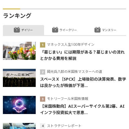
ランキング
デイリー
ウイークリー
マンスリー
マネックス人生100年デザイン
「墓じまい」には期限がある？墓じまいの流れ
とかかる費用を解説
岡元兵八郎の米国株マスターへの道
スペースＸ［SPCX］上場後初の決算発表、数字
は良かったが株価が下落...
モトリーフール米国株情報
【米国株動向】AIスーパーサイクル第2幕、AI
インフラ投資拡大で恩恵...
ストラテジーレポート