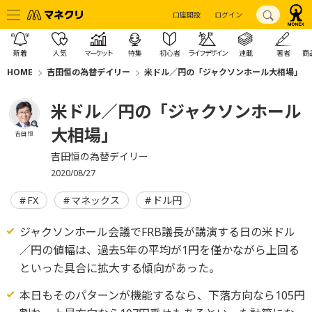
口座開設
ログイン
新着
人気
マーケット
特集
初心者
ライフデザイン
連載
著者
商
HOME
吉田恒の為替デイリー
米ドル／円の「ジャクソンホール大相場」
米ドル／円の「ジャクソンホール
大相場」
吉田 恒
吉田恒の為替デイリー
2020/08/27
FX
マネックス
ドル円
ジャクソンホール会議でFRB議長が講演する日の米ドル
／円の値幅は、過去5年の平均が1円を僅かながら上回る
といった具合に拡大する傾向があった。
本日もそのパターンが機能するなら、下落方向なら105円