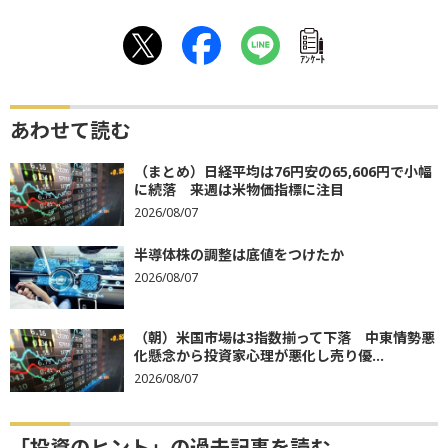
ｱﾝｹｰﾄ
あわせて読む
（まとめ）日経平均は76円安の65,606円で小幅
に続落 来週は米物価指標に注目
2026/08/07
半導体株の調整は底値をつけたか
2026/08/07
（朝）米国市場は3指数揃って下落 中東情勢悪
化懸念から投資家心理が悪化し売り優...
2026/08/07
「投資のヒント」の過去記事を読む