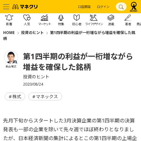
口座開設
ログイン
新着
人気
マーケット
特集
初心者
ライフデザイン
連載
著者
商
HOME
投資のヒント
第1四半期の利益が一桁増ながら増益を確保した銘
柄
第1四半期の利益が一桁増ながら
増益を確保した銘柄
金山 敏之
投資のヒント
2020/08/24
株式
マネックス
先月下旬からスタートした3月決算企業の第1四半期の決算
発表も一部の企業を除いて先々週でほぼ終わりとなりまし
たが、日本経済新聞の集計によるとこの第1四半期の上場企