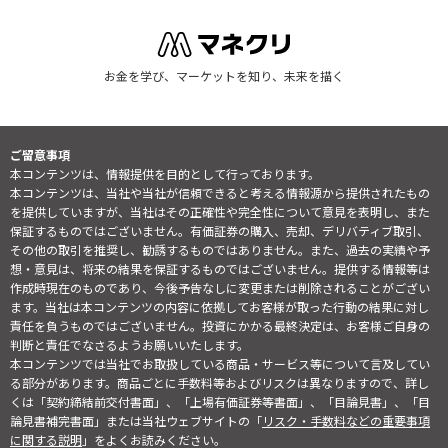
お金を学び、マーケットを知り、未来を描く
ご留意事項
本コンテンツは、情報提供を目的として行っております。
本コンテンツは、当社や当社が信頼できると考える情報源から提供されたもの
を提供していますが、当社はその正確性や完全性について意見を表明し、また
保証するものではございません。有価証券の購入、売却、デリバティブ取引、
その他の取引を推奨し、勧誘するものではありません。また、過去の実績や予
想・意見は、将来の結果を保証するものではございません。提供する情報等は
作成時現在のものであり、今後予告なしに変更または削除されることがござい
ます。当社は本コンテンツの内容に依拠してお客様が取った行動の結果に対し
責任を負うものではございません。投資にかかる最終決定は、お客様ご自身の
判断と責任でなさるようお願いいたします。
本コンテンツでは当社でお取扱している商品・サービス等について言及してい
る部分があります。商品ごとに手数料等およびリスクは異なりますので、詳し
くは「契約締結前交付書面」、「上場有価証券等書面」、「目論見書」、「目
論見書補完書面」または当社ウェブサイトの「
リスク・手数料などの重要事項
に関する説明
」をよくお読みください。