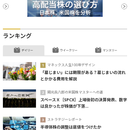
ランキング
デイリー
ウイークリー
マンスリー
マネックス人生100年デザイン
「墓じまい」には期限がある？墓じまいの流れ
とかかる費用を解説
岡元兵八郎の米国株マスターへの道
スペースＸ［SPCX］上場後初の決算発表、数字
は良かったが株価が下落...
ストラテジーレポート
半導体株の調整は底値をつけたか