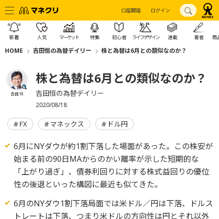
口座開設
ログイン
新着
人気
マーケット
特集
初心者
ライフデザイン
連載
著者
商
HOME
吉田恒の為替デイリー
株と為替は6月との類似なのか？
株と為替は6月との類似なのか？
吉田恒の為替デイリー
吉田 恒
2020/08/18
FX
マネックス
ドル円
6月にNYダウが約1割下落した場面があった。この株安が
始まる前の90日MAからのかい離率が示した短期的な
「上がり過ぎ」、債券利回りに対する株式益回りの優位
性の後退といった構図に最近も似てきた。
6月のNYダウ1割下落局面では米ドル／円は下落、ドルス
トレートは下落、つまり米ドルの方向性は円とそれ以外