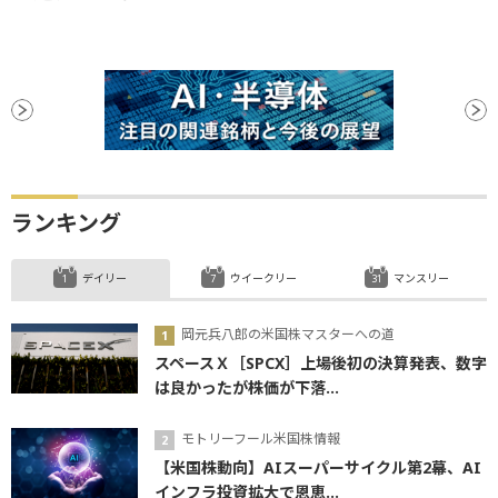
ランキング
デイリー
ウイークリー
マンスリー
岡元兵八郎の米国株マスターへの道
スペースＸ［SPCX］上場後初の決算発表、数字
は良かったが株価が下落...
モトリーフール米国株情報
【米国株動向】AIスーパーサイクル第2幕、AI
インフラ投資拡大で恩恵...