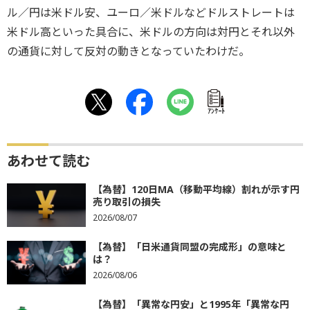
ル／円は米ドル安、ユーロ／米ドルなどドルストレートは
米ドル高といった具合に、米ドルの方向は対円とそれ以外
の通貨に対して反対の動きとなっていたわけだ。
ｱﾝｹｰﾄ
あわせて読む
【為替】120日MA（移動平均線）割れが示す円
売り取引の損失
2026/08/07
【為替】「日米通貨同盟の完成形」の意味と
は？
2026/08/06
【為替】「異常な円安」と1995年「異常な円