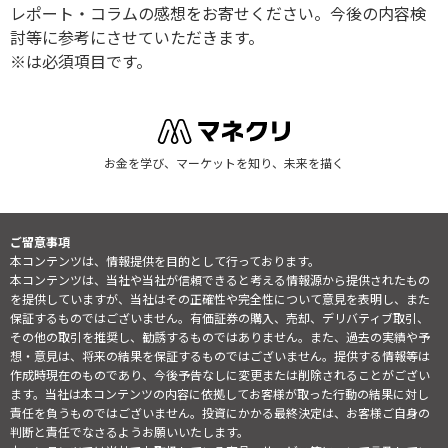
レポート・コラムの感想をお寄せください。今後の内容検
討等に参考にさせていただきます。
※は必須項目です。
お金を学び、マーケットを知り、未来を描く
ご留意事項
本コンテンツは、情報提供を目的として行っております。
本コンテンツは、当社や当社が信頼できると考える情報源から提供されたもの
を提供していますが、当社はその正確性や完全性について意見を表明し、また
保証するものではございません。有価証券の購入、売却、デリバティブ取引、
その他の取引を推奨し、勧誘するものではありません。また、過去の実績や予
想・意見は、将来の結果を保証するものではございません。提供する情報等は
作成時現在のものであり、今後予告なしに変更または削除されることがござい
ます。当社は本コンテンツの内容に依拠してお客様が取った行動の結果に対し
責任を負うものではございません。投資にかかる最終決定は、お客様ご自身の
判断と責任でなさるようお願いいたします。