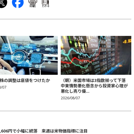
印刷
ｱﾝｹｰﾄ
株の調整は底値をつけたか
（朝）米国市場は3指数揃って下落
中東情勢悪化懸念から投資家心理が
8/07
悪化し売り優...
2026/08/07
5,606円で小幅に続落 来週は米物価指標に注目