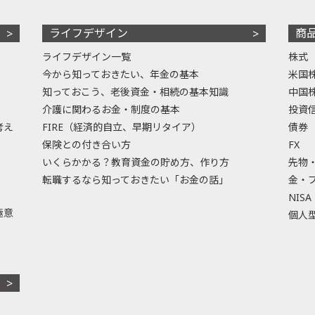
ライフデザイン
商
ライフデザイン一覧
株式
今から知っておきたい、年金の基本
米国
知っておこう、老後資金・相続の基本知識
中国
介護に関わるお金・制度の基本
投資
考え
FIRE（経済的自立、早期リタイア）
債券
保険との付き合い方
FX
いくらかかる？教育資金の貯め方、作り方
先物
転職するなら知っておきたい「お金の話」
金・
NISA
極意
個人型