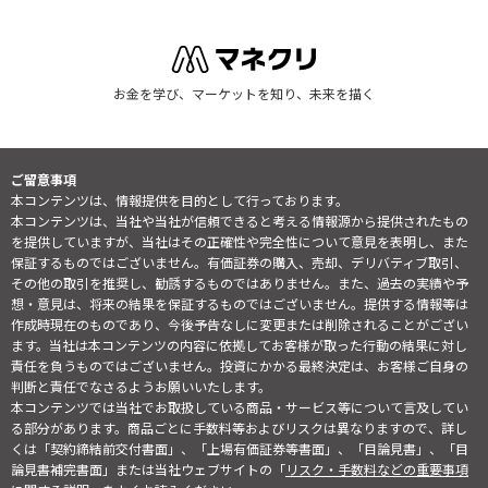
お金を学び、マーケットを知り、未来を描く
ご留意事項
本コンテンツは、情報提供を目的として行っております。
本コンテンツは、当社や当社が信頼できると考える情報源から提供されたもの
を提供していますが、当社はその正確性や完全性について意見を表明し、また
保証するものではございません。有価証券の購入、売却、デリバティブ取引、
その他の取引を推奨し、勧誘するものではありません。また、過去の実績や予
想・意見は、将来の結果を保証するものではございません。提供する情報等は
作成時現在のものであり、今後予告なしに変更または削除されることがござい
ます。当社は本コンテンツの内容に依拠してお客様が取った行動の結果に対し
責任を負うものではございません。投資にかかる最終決定は、お客様ご自身の
判断と責任でなさるようお願いいたします。
本コンテンツでは当社でお取扱している商品・サービス等について言及してい
る部分があります。商品ごとに手数料等およびリスクは異なりますので、詳し
くは「契約締結前交付書面」、「上場有価証券等書面」、「目論見書」、「目
論見書補完書面」または当社ウェブサイトの「
リスク・手数料などの重要事項