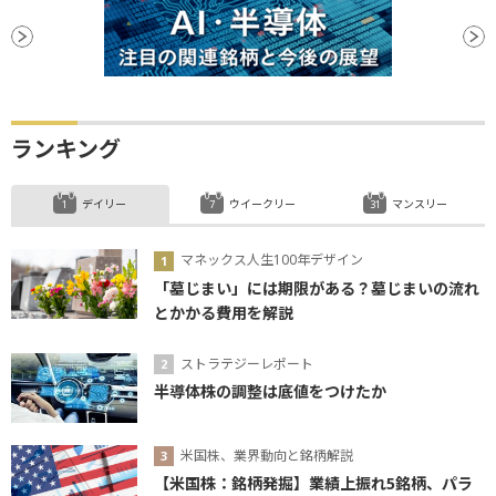
ランキング
デイリー
ウイークリー
マンスリー
マネックス人生100年デザイン
「墓じまい」には期限がある？墓じまいの流れ
とかかる費用を解説
ストラテジーレポート
半導体株の調整は底値をつけたか
米国株、業界動向と銘柄解説
【米国株：銘柄発掘】業績上振れ5銘柄、パラ