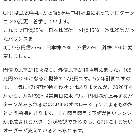
GPIFは2020年4月から新5ヶ年中期計画によってアロケーシ
ョンの変更に着手しています。
これまで円債35％ 日本株25％ 外債15％ 外株25％だっ
たバランスを
4月から円債25％ 日本株25％ 外債25％ 外株25％に変
更しました。
円債の比率が10％減り、外債比率が10％増えました。169
兆円の10％となると概算で17兆円です。5ヶ年計画ですの
で、一気に17兆円が動くわけではありませんが、2020年4
月から、月初の3～4営業日に米ドル／円相場が上昇するパ
ターンがみられるのはGPIFのオペレーションによるものだ
という指摘もあります。また節目節目で下値が固いレンジ
が形成されるパターンが確認できるのも、GPIFによる買い
オーダーが支えているとみられます。