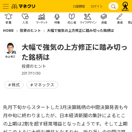
口座開設
ログイン
新着
人気
マーケット
特集
初心者
ライフデザイン
連載
著者
商
HOME
投資のヒント
大幅で強気の上方修正に踏み切った銘柄は
大幅で強気の上方修正に踏み切っ
た銘柄は
金山 敏之
投資のヒント
2017/11/30
株式
マネックス
先月下旬からスタートした3月決算銘柄の中間決算発表も今
月中旬に終わりましたが、日本経済新聞の集計によるとこ
の上期は2割を超す経常増益となったようです。そして上期