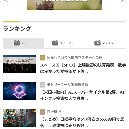
ランキング
デイリー
ウイークリー
マンスリー
岡元兵八郎の米国株マスターへの道
スペースＸ［SPCX］上場後初の決算発表、数字
は良かったが株価が下落...
モトリーフール米国株情報
【米国株動向】AIスーパーサイクル第2幕、AI
インフラ投資拡大で恩恵...
市況概況
（まとめ）日経平均は617円安の65,683円で反
落 半導体株に売りも好...