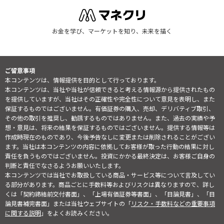
お金を学び、マーケットを知り、未来を描く
ご留意事項
本コンテンツは、情報提供を目的として行っております。
本コンテンツは、当社や当社が信頼できると考える情報源から提供されたもの
を提供していますが、当社はその正確性や完全性について意見を表明し、また
保証するものではございません。有価証券の購入、売却、デリバティブ取引、
その他の取引を推奨し、勧誘するものではありません。また、過去の実績や予
想・意見は、将来の結果を保証するものではございません。提供する情報等は
作成時現在のものであり、今後予告なしに変更または削除されることがござい
ます。当社は本コンテンツの内容に依拠してお客様が取った行動の結果に対し
責任を負うものではございません。投資にかかる最終決定は、お客様ご自身の
判断と責任でなさるようお願いいたします。
本コンテンツでは当社でお取扱している商品・サービス等について言及してい
る部分があります。商品ごとに手数料等およびリスクは異なりますので、詳し
くは「契約締結前交付書面」、「上場有価証券等書面」、「目論見書」、「目
論見書補完書面」または当社ウェブサイトの「
リスク・手数料などの重要事項
に関する説明
」をよくお読みください。