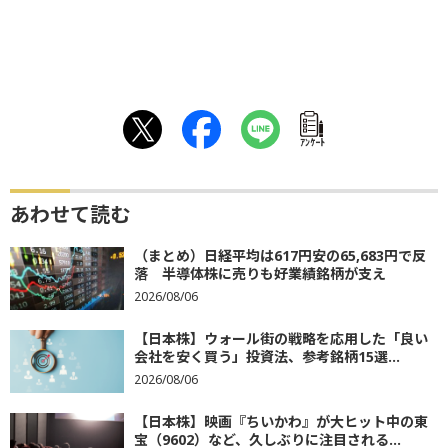
ｱﾝｹｰﾄ
あわせて読む
（まとめ）日経平均は617円安の65,683円で反
落 半導体株に売りも好業績銘柄が支え
2026/08/06
【日本株】ウォール街の戦略を応用した「良い
会社を安く買う」投資法、参考銘柄15選...
2026/08/06
【日本株】映画『ちいかわ』が大ヒット中の東
宝（9602）など、久しぶりに注目される...