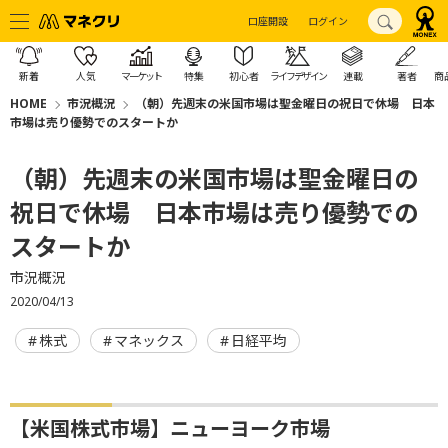
口座開設
ログイン
新着
人気
マーケット
特集
初心者
ライフデザイン
連載
著者
商
HOME
市況概況
（朝）先週末の米国市場は聖金曜日の祝日で休場 日本
市場は売り優勢でのスタートか
（朝）先週末の米国市場は聖金曜日の
祝日で休場 日本市場は売り優勢での
スタートか
市況概況
2020/04/13
株式
マネックス
日経平均
【米国株式市場】ニューヨーク市場