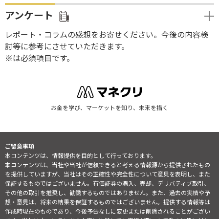
アンケート
レポート・コラムの感想をお寄せください。今後の内容検
討等に参考にさせていただきます。
※は必須項目です。
お金を学び、マーケットを知り、未来を描く
ご留意事項
本コンテンツは、情報提供を目的として行っております。
本コンテンツは、当社や当社が信頼できると考える情報源から提供されたもの
を提供していますが、当社はその正確性や完全性について意見を表明し、また
保証するものではございません。有価証券の購入、売却、デリバティブ取引、
その他の取引を推奨し、勧誘するものではありません。また、過去の実績や予
想・意見は、将来の結果を保証するものではございません。提供する情報等は
作成時現在のものであり、今後予告なしに変更または削除されることがござい