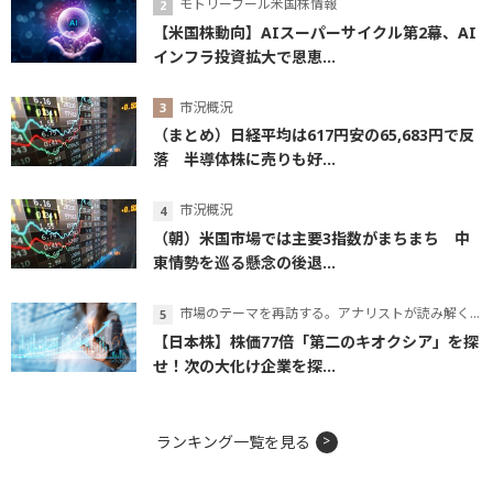
モトリーフール米国株情報
【米国株動向】AIスーパーサイクル第2幕、AI
インフラ投資拡大で恩恵...
市況概況
（まとめ）日経平均は617円安の65,683円で反
落 半導体株に売りも好...
市況概況
（朝）米国市場では主要3指数がまちまち 中
東情勢を巡る懸念の後退...
市場のテーマを再訪する。アナリストが読み解くテーマの本質
【日本株】株価77倍「第二のキオクシア」を探
せ！次の大化け企業を探...
ランキング一覧を見る