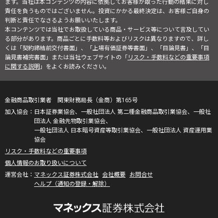
ます。当社は本コンテンツの内容に依拠してお客様が取った行動の結果に対し
責任を負うものではございません。投資にかかる最終決定は、お客様ご自身の
判断と責任でなさるようお願いいたします。
本コンテンツでは当社でお取扱している商品・サービス等について言及してい
る部分があります。商品ごとに手数料等およびリスクは異なりますので、詳し
くは「契約締結前交付書面」、「上場有価証券等書面」、「目論見書」、「目
論見書補完書面」または当社ウェブサイトの「
リスク・手数料などの重要事項
に関する説明
」をよくお読みください。
金融商品取引業者 関東財務局長（金商）第165号
日本証券業協会、一般社団法人 第二種金融商品取引業協会、一般社
団法人 金融先物取引業協会、
一般社団法人 日本暗号資産等取引業協会、一般社団法人 資産運用業
協会
リスク・手数料などの重要事項
個人情報のお取り扱いについて
マネックス証券株式会社
会社概要
お問合せ
ヘルプ（通知の登録・解除）