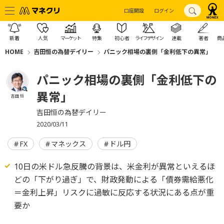
口座開設
ログイン
新着
人気
マーケット
特集
初心者
ライフデザイン
連載
著者
商
HOME
吉田恒の為替デイリー
パニック相場の裏側「金利低下の異常」
パニック相場の裏側「金利低下の
異常」
吉田 恒
吉田恒の為替デイリー
2020/03/11
FX
マネックス
ドル円
10日の米ドル急反騰の背景は、米金利が異常といえるほ
どの「下がり過ぎ」で、財政発動による「債券需給悪化
＝金利上昇」リスクに過敏に反応する状況にある点が重
要か