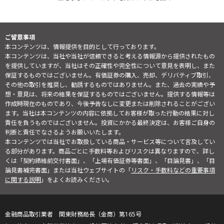
ご留意事項
本コンテンツは、情報提供を目的として行っております。
本コンテンツは、当社や当社が信頼できると考える情報源から提供されたもの
を提供していますが、当社はその正確性や完全性について意見を表明し、また
保証するものではございません。有価証券の購入、売却、デリバティブ取引、
その他の取引を推奨し、勧誘するものではありません。また、過去の実績や予
想・意見は、将来の結果を保証するものではございません。提供する情報等は
作成時現在のものであり、今後予告なしに変更または削除されることがござい
ます。当社は本コンテンツの内容に依拠してお客様が取った行動の結果に対し
責任を負うものではございません。投資にかかる最終決定は、お客様ご自身の
判断と責任でなさるようお願いいたします。
本コンテンツでは当社でお取扱している商品・サービス等について言及してい
る部分があります。商品ごとに手数料等およびリスクは異なりますので、詳し
くは「契約締結前交付書面」、「上場有価証券等書面」、「目論見書」、「目
論見書補完書面」または当社ウェブサイトの「
リスク・手数料などの重要事項
に関する説明
」をよくお読みください。
金融商品取引業者 関東財務局長（金商）第165号