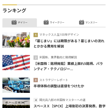
ランキング
デイリー
ウイークリー
マンスリー
マネックス人生100年デザイン
「墓じまい」には期限がある？墓じまいの流れ
とかかる費用を解説
米国株、業界動向と銘柄解説
【米国株：銘柄発掘】業績上振れ5銘柄、パラ
ンティア・テクノロジー...
ストラテジーレポート
半導体株の調整は底値をつけたか
岡元兵八郎の米国株マスターへの道
スペースＸ［SPCX］上場後初の決算発表、数字