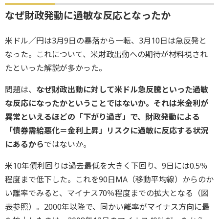
なぜ財政発動に過敏な反応となったか
米ドル／円は3月9日の暴落から一転、3月10日は急反発と
なった。これについて、米財政出動への期待が材料視され
たといった解説が多かった。
問題は、
なぜ財政出動に対して米ドル急反騰といった過敏
な反応になったかということではないか。それは米金利が
異常といえるほどの「下がり過ぎ」で、財政発動による
「債券需給悪化＝金利上昇」リスクに過敏に反応する状況
にあるから
ではないか。
米10年債利回りは過去最低を大きく下回り、9日には0.5％
程度まで低下した。これを90日MA（移動平均線）からのか
い離率でみると、マイナス70％程度までの拡大となる（図
表参照）。2000年以降で、同かい離率がマイナス方向に最