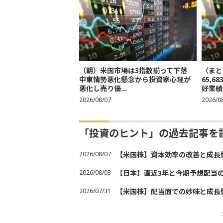
（朝）米国市場は3指数揃って下落
（まと
中東情勢悪化懸念から投資家心理が
65,
悪化し売り優...
好業績
2026/08/07
2026/0
「投資のヒント」の過去記事を
2026/08/07
【米国株】資本効率の改善と成長
2026/08/03
【日本】直近3年と今期予想配当
2026/07/31
【米国株】配当面での妙味と成長