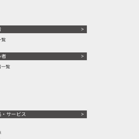
者
一覧
心者
者一覧
品・サービス
株