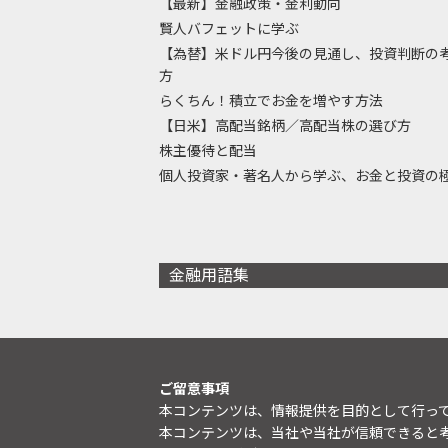
【最新】金融政策・金利動向
賢人バフェットに学ぶ
【為替】米ドル円今後の見通し、投資判断の
方
らくちん！積立でお金を増やす方法
【日米】高配当銘柄／高配当株の選び方
株主優待と配当
個人投資家・著名人から学ぶ、お金と投資の
金融用語集
ご留意事項
本コンテンツは、情報提供を目的として行っ
本コンテンツは、当社や当社が信頼できると