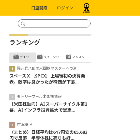
口座開設
ログイン
ランキング
デイリー
ウイークリー
マンスリー
岡元兵八郎の米国株マスターへの道
スペースＸ［SPCX］上場後初の決算発
表、数字は良かったが株価が下落...
モトリーフール米国株情報
【米国株動向】AIスーパーサイクル第2
幕、AIインフラ投資拡大で恩恵...
市況概況
（まとめ）日経平均は617円安の65,683
円で反落 半導体株に売りも好...