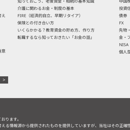
知っておこう、老後資金・相続の基本知識
中国
介護に関わるお金・制度の基本
投資
考え
FIRE（経済的自立、早期リタイア）
債券
保険との付き合い方
FX
いくらかかる？教育資金の貯め方、作り方
先物
転職するなら知っておきたい「お金の話」
金・
NISA
極意
個人型
ております。
考える情報源から提供されたものを提供していますが、当社はその正確