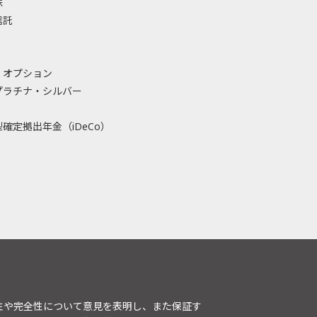
株
信託
・オプション
プラチナ・シルバー
確定拠出年金（iDeCo）
性や完全性について意見を表明し、また保証す