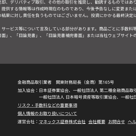
売却、デリバティブ取引、その他の取引を推奨し、勧誘するものではあ
。提供する情報等は作成時現在のものであり、今後予告なしに変更また
の結果に対し責任を負うものではございません。投資にかかる最終決定
・サービス等について言及している部分があります。商品ごとに手数料
書面」、「目論見書」、「目論見書補完書面」または当社ウェブサイト
金融商品取引業者 関東財務局長（金商）第165号
日本証券業協会、一般社団法人 第二種金融商品取
一般社団法人 日本暗号資産等取引業協会、一般社
リスク・手数料などの重要事項
個人情報のお取り扱いについて
マネックス証券株式会社
会社概要
お問合せ
ヘ