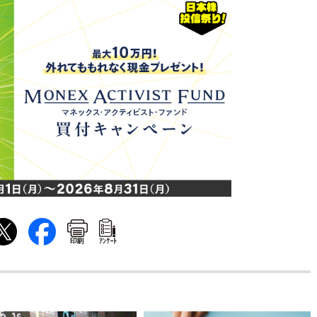
印刷
ｱﾝｹｰﾄ