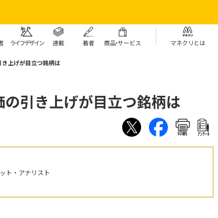
者
ライフデザイン
連載
著者
商
品・
サービス
マネクリとは
引き上げが目立つ銘柄は
価の引き上げが目立つ銘柄は
印刷
ｱﾝｹｰﾄ
ケット・アナリスト