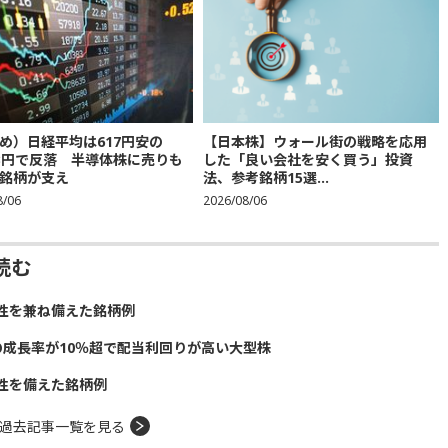
め）日経平均は617円安の
【日本株】ウォール街の戦略を応用
683円で反落 半導体株に売りも
した「良い会社を安く買う」投資
銘柄が支え
法、参考銘柄15選...
8/06
2026/08/06
読む
性を兼ね備えた銘柄例
の成長率が10％超で配当利回りが高い大型株
性を備えた銘柄例
過去記事一覧を見る