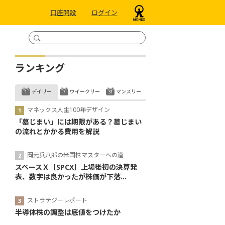
口座開設
ログイン
ランキング
デイリー
ウイークリー
マンスリー
マネックス人生100年デザイン
「墓じまい」には期限がある？墓じまい
の流れとかかる費用を解説
岡元兵八郎の米国株マスターへの道
スペースＸ［SPCX］上場後初の決算発
表、数字は良かったが株価が下落...
ストラテジーレポート
半導体株の調整は底値をつけたか