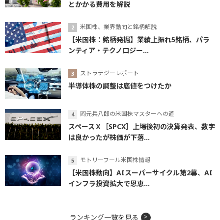
とかかる費用を解説
米国株、業界動向と銘柄解説
【米国株：銘柄発掘】業績上振れ5銘柄、パラ
ンティア・テクノロジー...
ストラテジーレポート
半導体株の調整は底値をつけたか
岡元兵八郎の米国株マスターへの道
スペースＸ［SPCX］上場後初の決算発表、数字
は良かったが株価が下落...
モトリーフール米国株情報
【米国株動向】AIスーパーサイクル第2幕、AI
インフラ投資拡大で恩恵...
ランキング一覧を見る