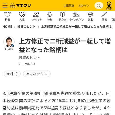
口座開設
ログイン
新着
人気
マーケット
特集
初心者
ライフデザイン
連載
著者
商
HOME
投資のヒント
上方修正で二桁減益が一転して増益となった銘柄は
上方修正で二桁減益が一転して増
益となった銘柄は
金山 敏之
投資のヒント
2017/02/23
株式
マネックス
3月決算企業の第3四半期決算も先週で終わりましたが、日
本経済新聞の集計によると2016年4-12月期の上場企業の経
常利益は前年同期比で5％程度の減益となりましたが、4-9