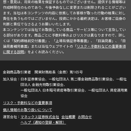
想・意見は、将来の結果を保証するものではございません。提供する情報等は
作成時現在のものであり、今後予告なしに変更または削除されることがござい
ます。当社は本コンテンツの内容に依拠してお客様が取った行動の結果に対し
責任を負うものではございません。投資にかかる最終決定は、お客様ご自身の
判断と責任でなさるようお願いいたします。
本コンテンツでは当社でお取扱している商品・サービス等について言及してい
る部分があります。商品ごとに手数料等およびリスクは異なりますので、詳し
くは「契約締結前交付書面」、「上場有価証券等書面」、「目論見書」、「目
論見書補完書面」または当社ウェブサイトの「
リスク・手数料などの重要事項
に関する説明
」をよくお読みください。
金融商品取引業者 関東財務局長（金商）第165号
日本証券業協会、一般社団法人 第二種金融商品取引業協会、一般社
団法人 金融先物取引業協会、
一般社団法人 日本暗号資産等取引業協会、一般社団法人 資産運用業
協会
リスク・手数料などの重要事項
個人情報のお取り扱いについて
マネックス証券株式会社
会社概要
お問合せ
ヘルプ（通知の登録・解除）