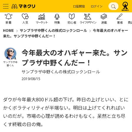
口座開設
ログイン
新着
人気
マーケット
特集
初心者
ライフデザイン
連載
著者
商
HOME
サンプラザ中野くんの株式ロックンロール
今年最大のオハギャー
来た。サンプラザ中野くんだー！
今年最大のオハギャー来た。サン
プラザ中野くんだー！
サンプラザ中
野くん
サンプラザ中野くんの株式ロックンロール
2019/08/15
ダウが今年最大800ドル超の下げ。昨日の上げといい、とに
かくボラティリティが半端ない。明日は上げてくれればい
いのだが。市場の心理が読めるわけもなく。呆然と立ち尽
くす終戦の日の俺。