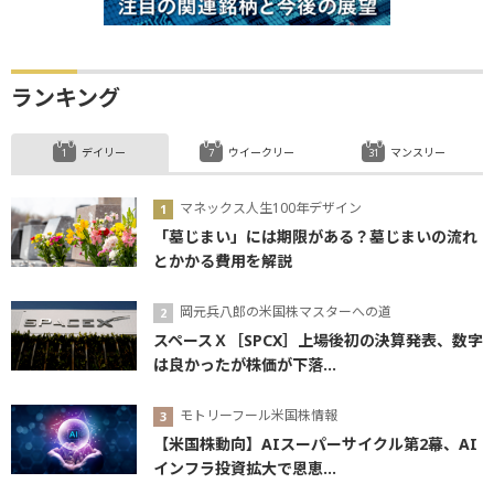
ランキング
デイリー
ウイークリー
マンスリー
マネックス人生100年デザイン
「墓じまい」には期限がある？墓じまいの流れ
とかかる費用を解説
岡元兵八郎の米国株マスターへの道
スペースＸ［SPCX］上場後初の決算発表、数字
は良かったが株価が下落...
モトリーフール米国株情報
【米国株動向】AIスーパーサイクル第2幕、AI
インフラ投資拡大で恩恵...