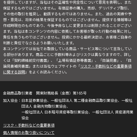
を提供していますが、当社はその正確性や完全性について意見を表明し、また
保証するものではございません。有価証券の購入、売却、デリバティブ取引、
その他の取引を推奨し、勧誘するものではありません。また、過去の実績や予
想・意見は、将来の結果を保証するものではございません。提供する情報等は
作成時現在のものであり、今後予告なしに変更または削除されることがござい
ます。当社は本コンテンツの内容に依拠してお客様が取った行動の結果に対し
責任を負うものではございません。投資にかかる最終決定は、お客様ご自身の
判断と責任でなさるようお願いいたします。
本コンテンツでは当社でお取扱している商品・サービス等について言及してい
る部分があります。商品ごとに手数料等およびリスクは異なりますので、詳し
くは「契約締結前交付書面」、「上場有価証券等書面」、「目論見書」、「目
論見書補完書面」または当社ウェブサイトの「
リスク・手数料などの重要事項
に関する説明
」をよくお読みください。
金融商品取引業者 関東財務局長（金商）第165号
日本証券業協会、一般社団法人 第二種金融商品取引業協会、一般社
団法人 金融先物取引業協会、
一般社団法人 日本暗号資産等取引業協会、一般社団法人 資産運用業
協会
リスク・手数料などの重要事項
個人情報のお取り扱いについて