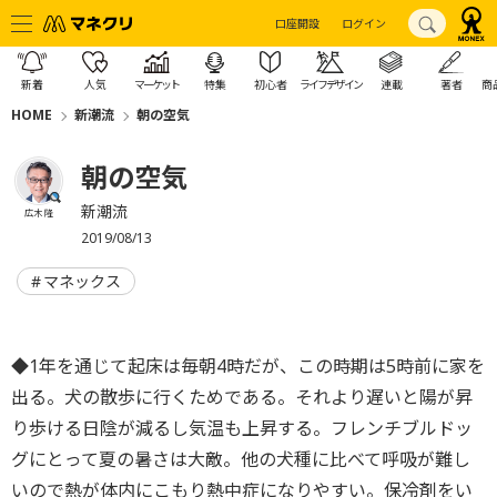
口座開設
ログイン
新着
人気
マーケット
特集
初心者
ライフデザイン
連載
著者
商
HOME
新潮流
朝の空気
朝の空気
新潮流
広木 隆
2019/08/13
マネックス
◆1年を通じて起床は毎朝4時だが、この時期は5時前に家を
出る。犬の散歩に行くためである。それより遅いと陽が昇
り歩ける日陰が減るし気温も上昇する。フレンチブルドッ
グにとって夏の暑さは大敵。他の犬種に比べて呼吸が難し
いので熱が体内にこもり熱中症になりやすい。保冷剤をい