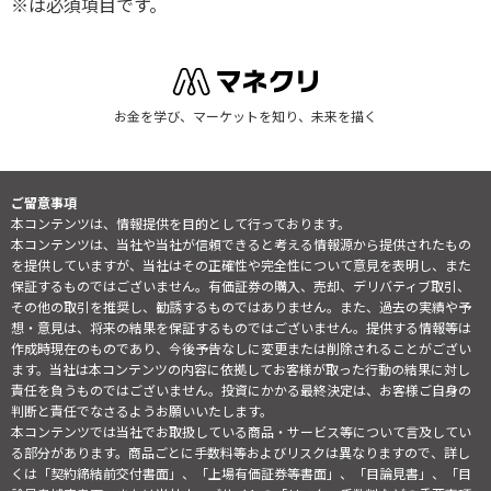
※は必須項目です。
お金を学び、マーケットを知り、未来を描く
ご留意事項
本コンテンツは、情報提供を目的として行っております。
本コンテンツは、当社や当社が信頼できると考える情報源から提供されたもの
を提供していますが、当社はその正確性や完全性について意見を表明し、また
保証するものではございません。有価証券の購入、売却、デリバティブ取引、
その他の取引を推奨し、勧誘するものではありません。また、過去の実績や予
想・意見は、将来の結果を保証するものではございません。提供する情報等は
作成時現在のものであり、今後予告なしに変更または削除されることがござい
ます。当社は本コンテンツの内容に依拠してお客様が取った行動の結果に対し
責任を負うものではございません。投資にかかる最終決定は、お客様ご自身の
判断と責任でなさるようお願いいたします。
本コンテンツでは当社でお取扱している商品・サービス等について言及してい
る部分があります。商品ごとに手数料等およびリスクは異なりますので、詳し
くは「契約締結前交付書面」、「上場有価証券等書面」、「目論見書」、「目