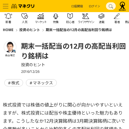
口座開設
ログイン
新着
人気
マーケット
特集
初心者
ライフデザイン
連載
著者
商
HOME
投資のヒント
期末一括配当の12月の高配当利回り銘柄は
期末一括配当の12月の高配当利回
り銘柄は
金山 敏之
投資のヒント
2016/12/26
株式
マネックス
株式投資では株価の値上がりに関心が向かいやすいといえ
ますが、株式投資には配当や株主優待といった魅力もあり
ます。こうしたなか12月決算銘柄は3月期決算銘柄に次いで