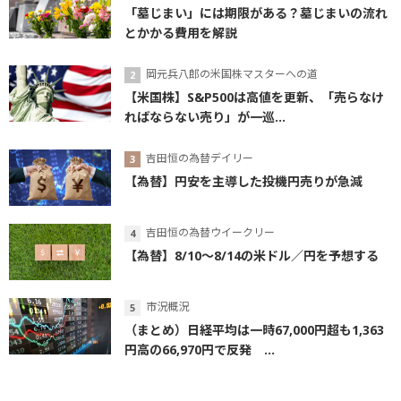
「墓じまい」には期限がある？墓じまいの流れ
とかかる費用を解説
岡元兵八郎の米国株マスターへの道
【米国株】S&P500は高値を更新、「売らなけ
ればならない売り」が一巡...
吉田恒の為替デイリー
【為替】円安を主導した投機円売りが急減
吉田恒の為替ウイークリー
【為替】8/10～8/14の米ドル／円を予想する
市況概況
（まとめ）日経平均は一時67,000円超も1,363
円高の66,970円で反発 ...