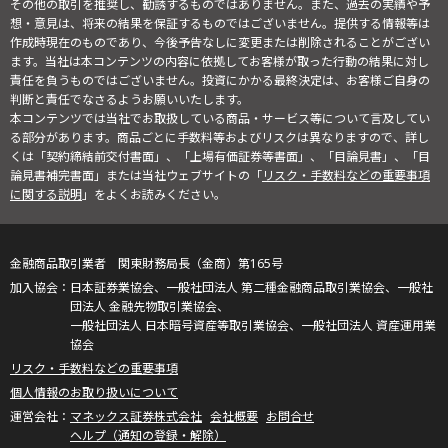
その他の取引を推奨し、勧誘するものではありません。また、過去の実績や予
想・意見は、将来の結果を保証するものではございません。提供する情報等は
作成時現在のものであり、今後予告なしに変更または削除されることがござい
ます。当社は本コンテンツの内容に依拠してお客様が取った行動の結果に対し
責任を負うものではございません。投資にかかる最終決定は、お客様ご自身の
判断と責任でなさるようお願いいたします。
本コンテンツでは当社でお取扱している商品・サービス等について言及してい
る部分があります。商品ごとに手数料等およびリスクは異なりますので、詳し
くは「契約締結前交付書面」、「上場有価証券等書面」、「目論見書」、「目
論見書補完書面」または当社ウェブサイトの「
リスク・手数料などの重要事項
に関する説明
」をよくお読みください。
金融商品取引業者 関東財務局長（金商）第165号
日本証券業協会、一般社団法人 第二種金融商品取引業協会、一般社
団法人 金融先物取引業協会、
一般社団法人 日本暗号資産等取引業協会、一般社団法人 資産運用業
協会
リスク・手数料などの重要事項
個人情報のお取り扱いについて
マネックス証券株式会社
会社概要
お問合せ
ヘルプ（通知の登録・解除）