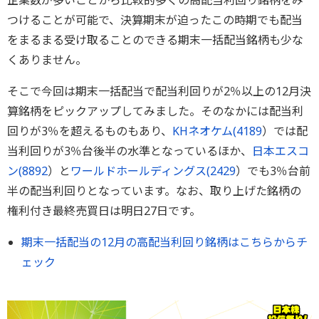
企業数が多いことから比較的多くの高配当利回り銘柄をみ
つけることが可能で、決算期末が迫ったこの時期でも配当
をまるまる受け取ることのできる期末一括配当銘柄も少な
くありません。
そこで今回は期末一括配当で配当利回りが2％以上の12月決
算銘柄をピックアップしてみました。そのなかには配当利
回りが3％を超えるものもあり、
KHネオケム(
4189
）では配
当利回りが3％台後半の水準となっているほか、
日本エスコ
ン(
8892
）と
ワールドホールディングス(
2429
）でも3％台前
半の配当利回りとなっています。なお、取り上げた銘柄の
権利付き最終売買日は明日27日です。
期末一括配当の12月の高配当利回り銘柄はこちらからチ
ェック