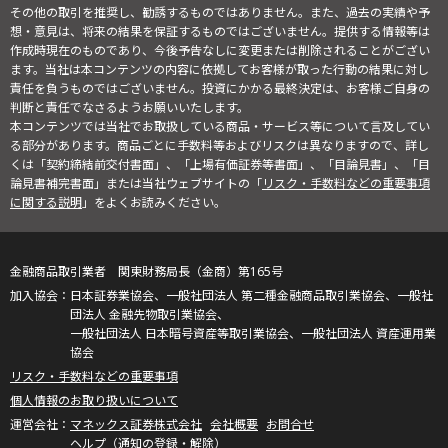
その他の取引を推奨し、勧誘するものではありません。また、過去の実績や予
想・意見は、将来の結果を保証するものではございません。提供する情報等は
作成時現在のものであり、今後予告なしに変更または削除されることがござい
ます。当社は本コンテンツの内容に依拠してお客様が取った行動の結果に対し
責任を負うものではございません。投資にかかる最終決定は、お客様ご自身の
判断と責任でなさるようお願いいたします。
本コンテンツでは当社でお取扱している商品・サービス等について言及してい
る部分があります。商品ごとに手数料等およびリスクは異なりますので、詳し
くは「契約締結前交付書面」、「上場有価証券等書面」、「目論見書」、「目
論見書補完書面」または当社ウェブサイトの「
リスク・手数料などの重要事項
に関する説明
」をよくお読みください。
金融商品取引業者 関東財務局長（金商）第165号
日本証券業協会、一般社団法人 第二種金融商品取引業協会、一般社
団法人 金融先物取引業協会、
一般社団法人 日本暗号資産等取引業協会、一般社団法人 資産運用業
協会
リスク・手数料などの重要事項
個人情報のお取り扱いについて
マネックス証券株式会社
会社概要
お問合せ
ヘルプ（通知の登録・解除）