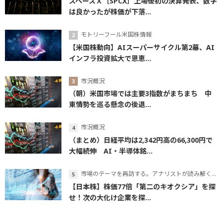
スペースＸ［SPCX］上場後初の決算発表、数字
は良かったが株価が下落...
モトリーフール米国株情報
【米国株動向】AIスーパーサイクル第2幕、AI
インフラ投資拡大で恩恵...
市況概況
（朝）米国市場では主要3指数がまちまち 中
東情勢を巡る懸念の後退...
市況概況
（まとめ）日経平均は2,342円高の66,300円で
大幅続伸 AI・半導体銘...
市場のテーマを再訪する。アナリストが読み解くテーマの本質
【日本株】株価77倍「第二のキオクシア」を探
せ！次の大化け企業を探...