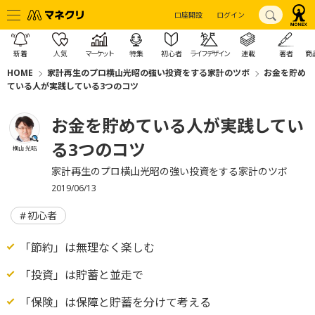
口座開設
ログイン
新着
人気
マーケット
特集
初心者
ライフデザイン
連載
著者
商
HOME
家計再生のプロ横山光昭の強い投資をする家計のツボ
お金を貯め
ている人が実践している3つのコツ
お金を貯めている人が実践してい
る3つのコツ
横山 光昭
家計再生のプロ横山光昭の強い投資をする家計のツボ
2019/06/13
初心者
「節約」は無理なく楽しむ
「投資」は貯蓄と並走で
「保険」は保障と貯蓄を分けて考える