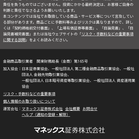
責任を負うものではございません。投資にかかる最終決定は、お客様ご自身の
判断と責任でなさるようお願いいたします。
本コンテンツでは当社でお取扱している商品・サービス等について言及してい
る部分があります。商品ごとに手数料等およびリスクは異なりますので、詳し
くは「契約締結前交付書面」、「上場有価証券等書面」、「目論見書」、「目
論見書補完書面」または当社ウェブサイトの「
リスク・手数料などの重要事項
に関する説明
」をよくお読みください。
金融商品取引業者 関東財務局長（金商）第165号
日本証券業協会、一般社団法人 第二種金融商品取引業協会、一般社
団法人 金融先物取引業協会、
一般社団法人 日本暗号資産等取引業協会、一般社団法人 資産運用業
協会
リスク・手数料などの重要事項
個人情報のお取り扱いについて
マネックス証券株式会社
会社概要
お問合せ
ヘルプ（通知の登録・解除）