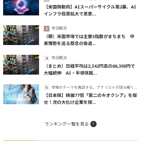
【米国株動向】AIスーパーサイクル第2幕、AI
インフラ投資拡大で恩恵...
市況概況
（朝）米国市場では主要3指数がまちまち 中
東情勢を巡る懸念の後退...
市況概況
（まとめ）日経平均は2,342円高の66,300円で
大幅続伸 AI・半導体銘...
市場のテーマを再訪する。アナリストが読み解くテーマの本質
【日本株】株価77倍「第二のキオクシア」を探
せ！次の大化け企業を探...
ランキング一覧を見る