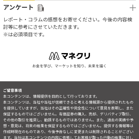
アンケート
レポート・コラムの感想をお寄せください。今後の内容検
討等に参考にさせていただきます。
※は必須項目です。
お金を学び、マーケットを知り、未来を描く
ご留意事項
本コンテンツは、情報提供を目的として行っております。
本コンテンツは、当社や当社が信頼できると考える情報源から提供されたもの
を提供していますが、当社はその正確性や完全性について意見を表明し、また
保証するものではございません。有価証券の購入、売却、デリバティブ取引、
その他の取引を推奨し、勧誘するものではありません。また、過去の実績や予
想・意見は、将来の結果を保証するものではございません。提供する情報等は
作成時現在のものであり、今後予告なしに変更または削除されることがござい
ます。当社は本コンテンツの内容に依拠してお客様が取った行動の結果に対し