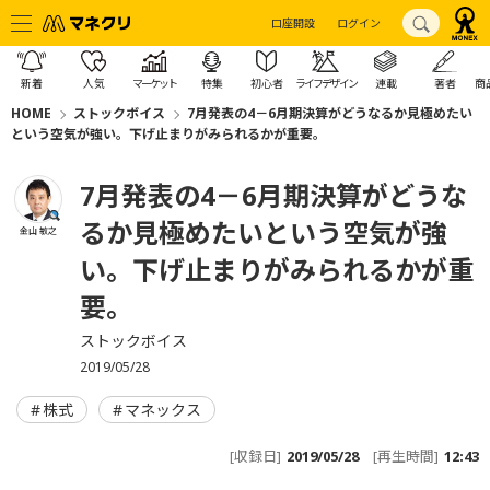
口座開設
ログイン
新着
人気
マーケット
特集
初心者
ライフデザイン
連載
著者
商
HOME
ストックボイス
7月発表の4－6月期決算がどうなるか見極めたい
という空気が強い。下げ止まりがみられるかが重要。
7月発表の4－6月期決算がどうな
るか見極めたいという空気が強
金山 敏之
い。下げ止まりがみられるかが重
要。
ストックボイス
2019/05/28
株式
マネックス
[収録日]
2019/05/28
[再生時間]
12:43