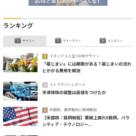
ランキング
デイリー
ウイークリー
マンスリー
マネックス人生100年デザイン
「墓じまい」には期限がある？墓じまいの流れ
とかかる費用を解説
ストラテジーレポート
半導体株の調整は底値をつけたか
米国株、業界動向と銘柄解説
【米国株：銘柄発掘】業績上振れ5銘柄、パラ
ンティア・テクノロジー...