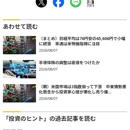
ｱﾝｹｰﾄ
あわせて読む
（まとめ）日経平均は76円安の65,606円で小幅
に続落 来週は米物価指標に注目
2026/08/07
半導体株の調整は底値をつけたか
2026/08/07
（朝）米国市場は3指数揃って下落 中東情勢悪
化懸念から投資家心理が悪化し売り優...
2026/08/07
「投資のヒント」の過去記事を読む