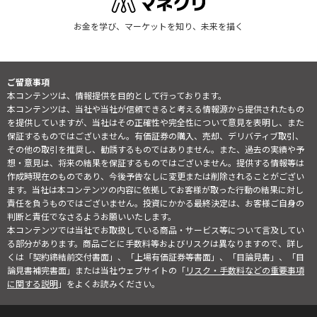
お金を学び、マーケットを知り、未来を描く
ご留意事項
本コンテンツは、情報提供を目的として行っております。
本コンテンツは、当社や当社が信頼できると考える情報源から提供されたもの
を提供していますが、当社はその正確性や完全性について意見を表明し、また
保証するものではございません。有価証券の購入、売却、デリバティブ取引、
その他の取引を推奨し、勧誘するものではありません。また、過去の実績や予
想・意見は、将来の結果を保証するものではございません。提供する情報等は
作成時現在のものであり、今後予告なしに変更または削除されることがござい
ます。当社は本コンテンツの内容に依拠してお客様が取った行動の結果に対し
責任を負うものではございません。投資にかかる最終決定は、お客様ご自身の
判断と責任でなさるようお願いいたします。
本コンテンツでは当社でお取扱している商品・サービス等について言及してい
る部分があります。商品ごとに手数料等およびリスクは異なりますので、詳し
くは「契約締結前交付書面」、「上場有価証券等書面」、「目論見書」、「目
論見書補完書面」または当社ウェブサイトの「
リスク・手数料などの重要事項
に関する説明
」をよくお読みください。