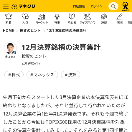
口座開設
ログイン
新着
人気
マーケット
特集
初心者
ライフデザイン
連載
著者
商
HOME
投資のヒント
12月決算銘柄の決算集計
12月決算銘柄の決算集計
投資のヒント
金山 敏之
2019/05/17
株式
マネックス
決算
先月下旬からスタートした3月決算企業の本決算発表もほぼ
終わりとなりましたが、それと並行して行われていたのが
12月決算企業の第1四半期決算発表です。それも今週で終了
したことから今回はTOPIX500採用の12月決算銘柄を対象
にその決算を集計してみました。それをみると第1四半期と