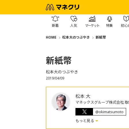
新着
人気
マーケット
特集
初心
HOME
松本大のつぶやき
新紙幣
新紙幣
松本大のつぶやき
2019/04/09
松本 大
マネックスグループ株式会社 取
@okimatsumoto
もっと見る