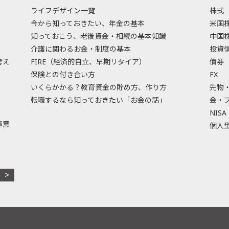
ライフデザイン一覧
株式
今から知っておきたい、年金の基本
米国
知っておこう、老後資金・相続の基本知識
中国
介護に関わるお金・制度の基本
投資
考え
FIRE（経済的自立、早期リタイア）
債券
保険との付き合い方
FX
いくらかかる？教育資金の貯め方、作り方
先物
転職するなら知っておきたい「お金の話」
金・
NISA
極意
個人型