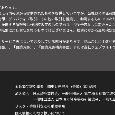
ております。
考える情報源から提供されたものを提供していますが、当社はその正確
売却、デリバティブ取引、その他の取引を推奨し、勧誘するものではあ
。提供する情報等は作成時現在のものであり、今後予告なしに変更また
の結果に対し責任を負うものではございません。投資にかかる最終決定
・サービス等について言及している部分があります。商品ごとに手数料
書面」、「目論見書」、「目論見書補完書面」または当社ウェブサイト
金融商品取引業者 関東財務局長（金商）第165号
日本証券業協会、一般社団法人 第二種金融商品取
一般社団法人 日本暗号資産等取引業協会、一般社
リスク・手数料などの重要事項
個人情報のお取り扱いについて