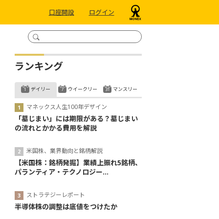
口座開設
ログイン
ランキング
デイリー
ウイークリー
マンスリー
マネックス人生100年デザイン
「墓じまい」には期限がある？墓じまい
の流れとかかる費用を解説
米国株、業界動向と銘柄解説
【米国株：銘柄発掘】業績上振れ5銘柄、
パランティア・テクノロジー...
ストラテジーレポート
半導体株の調整は底値をつけたか