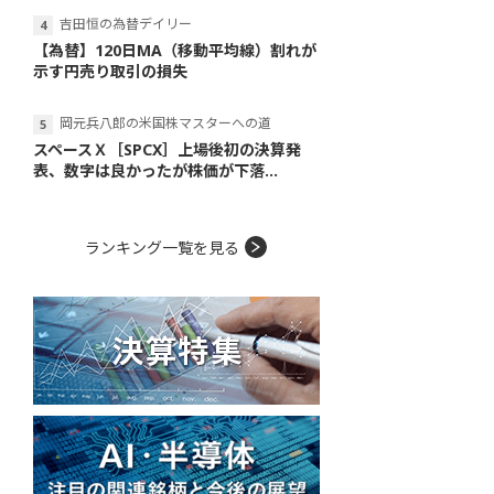
吉田恒の為替デイリー
【為替】120日MA（移動平均線）割れが
示す円売り取引の損失
岡元兵八郎の米国株マスターへの道
スペースＸ［SPCX］上場後初の決算発
表、数字は良かったが株価が下落...
ランキング一覧を見る