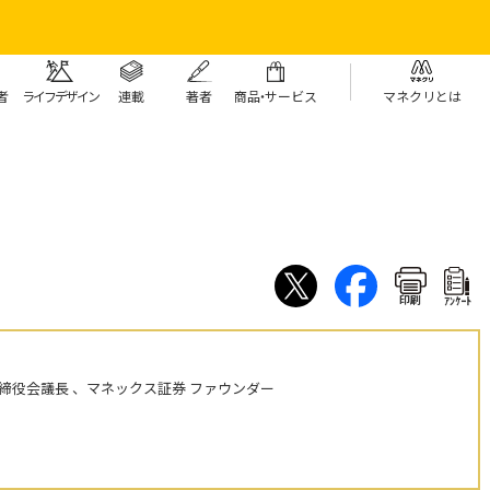
者
ライフデザイン
連載
著者
商
品・
サービス
マネクリとは
印刷
ｱﾝｹｰﾄ
締役会議長 、マネックス証券 ファウンダー