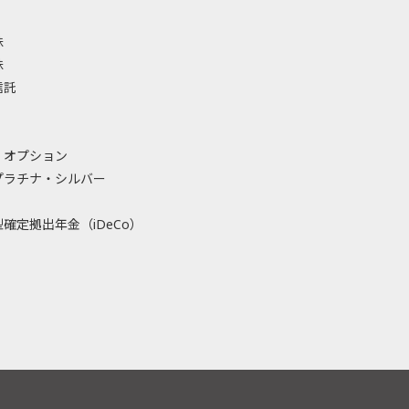
株
株
信託
・オプション
プラチナ・シルバー
確定拠出年金（iDeCo）