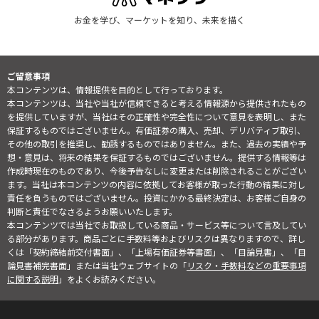
お金を学び、マーケットを知り、未来を描く
ご留意事項
本コンテンツは、情報提供を目的として行っております。
本コンテンツは、当社や当社が信頼できると考える情報源から提供されたもの
を提供していますが、当社はその正確性や完全性について意見を表明し、また
保証するものではございません。有価証券の購入、売却、デリバティブ取引、
その他の取引を推奨し、勧誘するものではありません。また、過去の実績や予
想・意見は、将来の結果を保証するものではございません。提供する情報等は
作成時現在のものであり、今後予告なしに変更または削除されることがござい
ます。当社は本コンテンツの内容に依拠してお客様が取った行動の結果に対し
責任を負うものではございません。投資にかかる最終決定は、お客様ご自身の
判断と責任でなさるようお願いいたします。
本コンテンツでは当社でお取扱している商品・サービス等について言及してい
る部分があります。商品ごとに手数料等およびリスクは異なりますので、詳し
くは「契約締結前交付書面」、「上場有価証券等書面」、「目論見書」、「目
論見書補完書面」または当社ウェブサイトの「
リスク・手数料などの重要事項
に関する説明
」をよくお読みください。