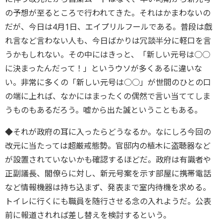
の予想が至るところで行われてきた。それはかまわないの
だが、今日は4月1日、エイプリルフールである。普段は戯
れ言など言わない人も、今日ばかりは冗談半分に軽口を言
うかもしれない。その中にはきっと、「新しい元号は○○
に決まったんだって！」というウソが多くあるに違いな
い。非常に多くの「新しい元号は○○」が世間のひとの口
の端に上れば、なかにはまったくの偶然で言い当ててしま
うものもあるだろう。嘘から出た誠ということもある。
◆それが政府の耳に入ったらどうなるか。なにしろ今回の
改元に当たっては超厳戒態勢。官邸内の植木に盗聴器など
が設置されていないかも確認するほどだ。政府は有識者や
正副議長、閣僚らに対し、新元号案を示す部屋に携帯電話
など情報機器は持ち込まず、発表まで室内待機を求める。
トイレに行くにも職員を随行させる念の入れようだ。公表
前に報道されれば差し替えを検討するという。