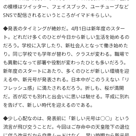
の模様はツイッター、フェイスブック、ユーチューブなど
SNSで配信されるというところがイマドキらしい。
◆発表のタイミングが絶妙だ。4月1日は新年度のスター
ト。どれだけ多くのひとが今日から新しい生活を始めるの
だろう。学校に入学したり、新社会人となって働き始めた
り。同じ学校でも学年が替わり、クラスが変わる。職場で
も異動になって部署や役割が変わったひとも多いだろう。
新年度のスタートにあたり、多くのひとが新しい環境を迎
える中、新元号が発表される。日本中がこのうえない「リ
フレッシュ感」に満たされるだろう。折しも、桜が満開
だ。否が応でも別れと出会いに思いは馳せる。平成に別れ
を告げて、新しい時代を迎えるのである。
◆少し心配なのは、発表前に「新しい元号は○○」という
流言が飛び交うことだ。今回はご存命中の天皇陛下の退位
に伴う改元だから自粛ムードはなく、早い時期から新元号