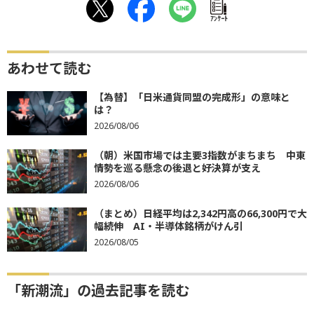
ｱﾝｹｰﾄ
あわせて読む
【為替】「日米通貨同盟の完成形」の意味と
は？
2026/08/06
（朝）米国市場では主要3指数がまちまち 中東
情勢を巡る懸念の後退と好決算が支え
2026/08/06
（まとめ）日経平均は2,342円高の66,300円で大
幅続伸 AI・半導体銘柄がけん引
2026/08/05
「新潮流」の過去記事を読む