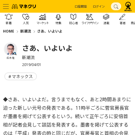
口座開設
ログイン
新着
人気
マーケット
特集
初心者
ライフデザイン
連載
著者
商
HOME
新潮流
さあ、いよいよ
さあ、いよいよ
新潮流
広木 隆
2019/04/01
マネックス
◆さあ、いよいよだ。言うまでもなく、あと2時間あまりに
迫った新しい元号の発表である。11時半ごろに菅官房長官
が墨書を掲げて公表するという。続いて正午ごろに安倍首
相が記者会見して談話を発表する。墨書を掲げて公表する
のは「平成」発表の時と同じだが、官房長官と首相の会見