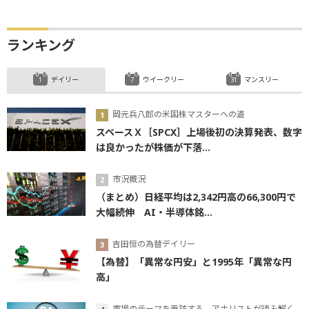
ランキング
デイリー
ウイークリー
マンスリー
岡元兵八郎の米国株マスターへの道
スペースＸ［SPCX］上場後初の決算発表、数字
は良かったが株価が下落...
市況概況
（まとめ）日経平均は2,342円高の66,300円で
大幅続伸 AI・半導体銘...
吉田恒の為替デイリー
【為替】「異常な円安」と1995年「異常な円
高」
市場のテーマを再訪する。アナリストが読み解くテーマの本質