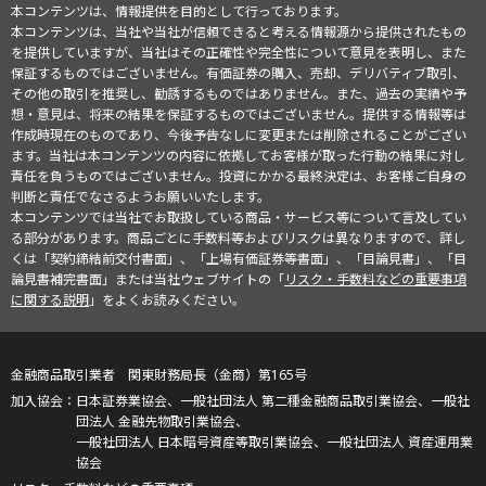
本コンテンツは、情報提供を目的として行っております。
本コンテンツは、当社や当社が信頼できると考える情報源から提供されたもの
を提供していますが、当社はその正確性や完全性について意見を表明し、また
保証するものではございません。有価証券の購入、売却、デリバティブ取引、
その他の取引を推奨し、勧誘するものではありません。また、過去の実績や予
想・意見は、将来の結果を保証するものではございません。提供する情報等は
作成時現在のものであり、今後予告なしに変更または削除されることがござい
ます。当社は本コンテンツの内容に依拠してお客様が取った行動の結果に対し
責任を負うものではございません。投資にかかる最終決定は、お客様ご自身の
判断と責任でなさるようお願いいたします。
本コンテンツでは当社でお取扱している商品・サービス等について言及してい
る部分があります。商品ごとに手数料等およびリスクは異なりますので、詳し
くは「契約締結前交付書面」、「上場有価証券等書面」、「目論見書」、「目
論見書補完書面」または当社ウェブサイトの「
リスク・手数料などの重要事項
に関する説明
」をよくお読みください。
金融商品取引業者 関東財務局長（金商）第165号
日本証券業協会、一般社団法人 第二種金融商品取引業協会、一般社
団法人 金融先物取引業協会、
一般社団法人 日本暗号資産等取引業協会、一般社団法人 資産運用業
協会