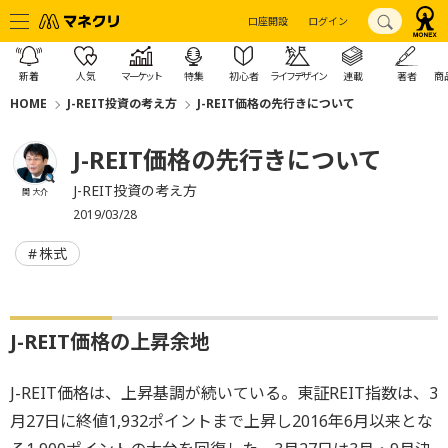
口座開設
ログイン
新着
人気
マーケット
特集
初心者
ライフデザイン
連載
著者
商
HOME
J-REIT投資の考え方
J-REIT価格の先行きについて
J-REIT価格の先行きについて
J-REIT投資の考え方
関 大介
2019/03/28
株式
J-REIT価格の上昇余地
J-REIT価格は、上昇基調が続いている。東証REIT指数は、3
月27日に終値1,932ポイントまで上昇し2016年6月以来とな