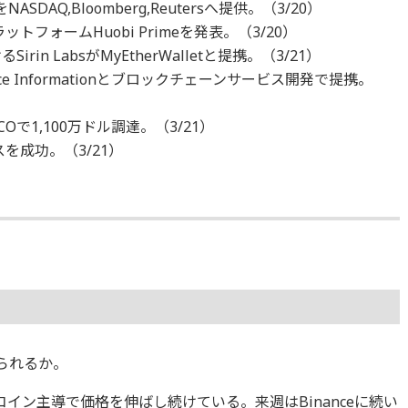
ASDAQ,Bloomberg,Reutersへ提供。（3/20）
ラットフォームHuobi Primeを発表。（3/20）
n LabsがMyEtherWalletと提携。（3/21）
ace Informationとブロックチェーンサービス開発で提携。
COで1,100万ドル調達。（3/21）
スを成功。（3/21）
けられるか。
コイン主導で価格を伸ばし続けている。来週はBinanceに続い