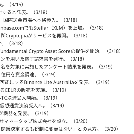
。（3/15）
で交付すると発表。（3/18）
、国際送金市場へ本格参入。（3/18）
base.comでもStellar（XLM）を上場。（3/18）
ryptopiaがサービスを再開。（3/18）
。（3/18）
damental Crypto Asset Scoreの提供を開始。（3/18）
ンを用いた電子請求書を発行。（3/18）
名を対象に実施したアンケート結果を発表。（3/19）
.1億円を資金調達。（3/19）
するBinance Lite Australiaを発表。（3/19）
るCELRの販売を実施。（3/19）
sがBTC決済受入開始。（3/19）
携し仮想通貨決済受入へ。（3/19）
ング機器を発表。（3/19）
社マネータップ株式会社を設立。（3/20）
閣議決定するも税制に変更はない」との見方。（3/20）