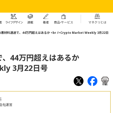
者
ライフデザイン
連載
著者
商
品・
サービス
マネクリとは
材料通過で、44万円超えはあるか <br />Crypto Market Weekly 3月22日
、44万円超えはあるか
ekly 3月22日号
印刷
所
会社運営