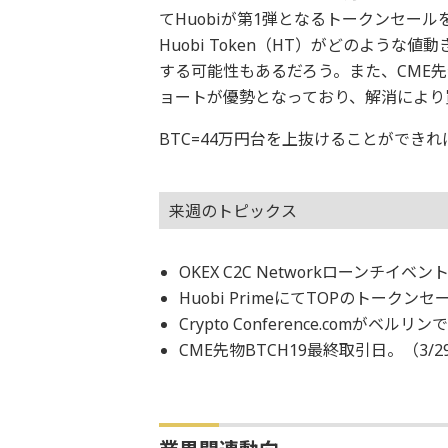
てHuobiが第1弾となるトークンセー
Huobi Token（HT）がどのよう
する可能性もあるだろう。また、CME
ョートが優勢となっており、解消により
BTC=44万円台を上抜けることができれ
来週のトピックス
OKEX C2C Networkローンチイ
Huobi PrimeにてTOPのトークンセ
Crypto Conference.comがベルリ
CME先物BTCH19最終取引日。（3/2