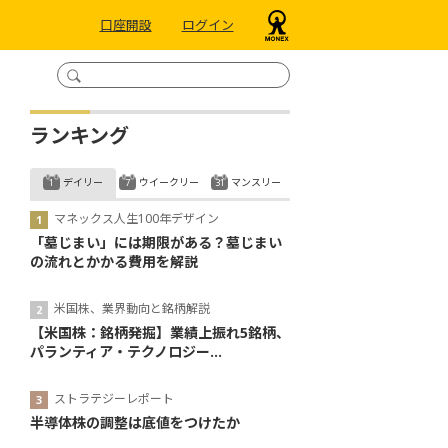
口座開設
ログイン
ランキング
デイリー
ウイークリー
マンスリー
マネックス人生100年デザイン
「墓じまい」には期限がある？墓じまい
の流れとかかる費用を解説
米国株、業界動向と銘柄解説
【米国株：銘柄発掘】業績上振れ5銘柄、
パランティア・テクノロジー...
ストラテジーレポート
半導体株の調整は底値をつけたか