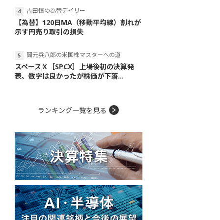
吉田恒の為替デイリー
【為替】120日MA（移動平均線）割れが
示す円売り取引の損失
岡元兵八郎の米国株マスターへの道
スペースＸ［SPCX］上場後初の決算発
表、数字は良かったが株価が下落...
ランキング一覧を見る