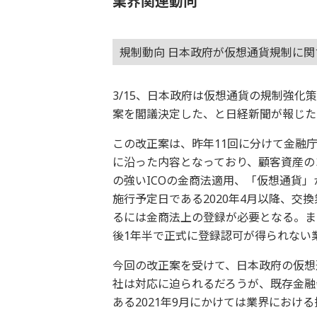
業界関連動向
規制動向 日本政府が仮想通貨規制に
3/15、日本政府は仮想通貨の規制強
案を閣議決定した、と日経新聞が報じた
この改正案は、昨年11回に分けて金融
に沿った内容となっており、顧客資産の
の強いICOの金商法適用、「仮想通貨
施行予定日である2020年4月以降、交
るには金商法上の登録が必要となる。ま
後1年半で正式に登録認可が得られない
今回の改正案を受けて、日本政府の仮想
社は対応に迫られるだろうが、既存金融
ある2021年9月にかけては業界におけ