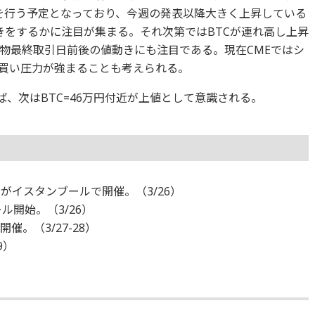
ルを行う予定となっており、今週の発表以降大きく上昇している
な値動きをするかに注目が集まる。それ次第ではBTCが連れ高し上昇
先物最終取引日前後の値動きにも注目である。現在CMEではシ
買い圧力が強まることも考えられる。
ば、次はBTC=46万円付近が上値として意識される。
ベントがイスタンブールで開催。（3/26）
ール開始。（3/26）
ンで開催。（3/27-28）
9）