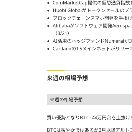
CoinMarketCap提供の仮想通貨指数をN
Huobi Globalがトークンセールのプ
ブロックチェーンスマホ開発を手掛けるSiri
Alibabaがソフトウェア開発Aerosp
（3/21）
AI活用のヘッジファンドNumeraiがI
Cardanoの1.5メインネットがリリー
来週の相場予想
来週の相場予想
買い優勢となりBTC=44万円台を上抜
BTCは緩やかではあるが2月以降アルト