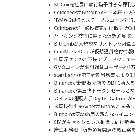
Mt.Gox元社長に執行猶予付き有罪判決
CoincheckがBitcoinSVを日本円
IBMが6銀行とステーブルコイン発行
Coinbaseが一般投資家向け取引所Coin
ハッキング被害に遭った仮想通貨取引所C
Bithumbが大規模なリストラを計画か
CoinMarketCapが仮想通貨格付情報Fun
中国深センの地下鉄でブロックチェー
GMOコインが仮想通貨ユーザー約1万
startbahnが第三者割当増資により3
Binanceが新聞販売店でのBTC購入を可能に
Binanceが第三弾トークンセールとな
スイスの通販大手Digitec Galaxu
米国技術企業AvnetがBitpayと連
BitmainがZcash用の新たなマイニ
SBIがキャッシュレス推進に向け新会
麻生財務相「仮想通貨関連の改正案を