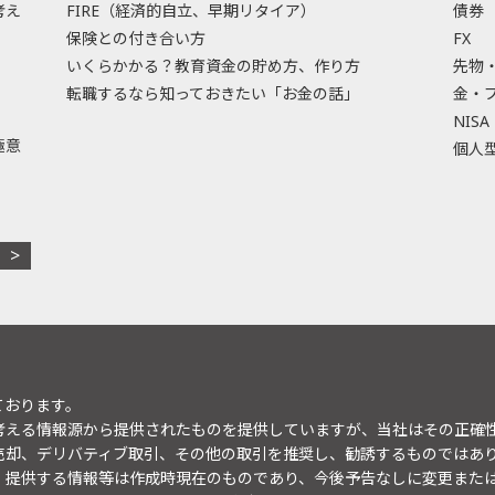
考え
FIRE（経済的自立、早期リタイア）
債券
保険との付き合い方
FX
いくらかかる？教育資金の貯め方、作り方
先物
転職するなら知っておきたい「お金の話」
金・
NISA
極意
個人型
ております。
考える情報源から提供されたものを提供していますが、当社はその正確
売却、デリバティブ取引、その他の取引を推奨し、勧誘するものではあ
。提供する情報等は作成時現在のものであり、今後予告なしに変更また