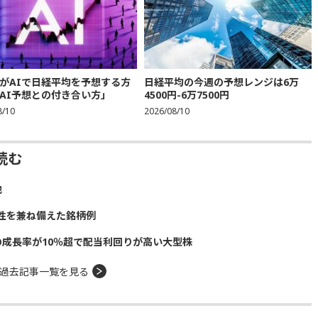
がAIで日経平均を予想する方
日経平均の今週の予想レンジは6万
AI予想との付き合い方」
4500円-6万7500円
8/10
2026/08/10
読む
他
性を兼ね備えた銘柄例
の成長率が10％超で配当利回りが高い大型株
過去記事一覧を見る