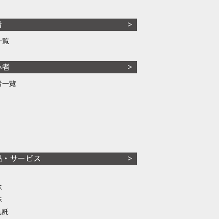
者
一覧
心者
者一覧
品・サービス
株
株
信託