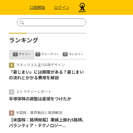
口座開設
ログイン
ランキング
デイリー
ウイークリー
マンスリー
マネックス人生100年デザイン
「墓じまい」には期限がある？墓じまい
の流れとかかる費用を解説
ストラテジーレポート
半導体株の調整は底値をつけたか
米国株、業界動向と銘柄解説
【米国株：銘柄発掘】業績上振れ5銘柄、
パランティア・テクノロジー...