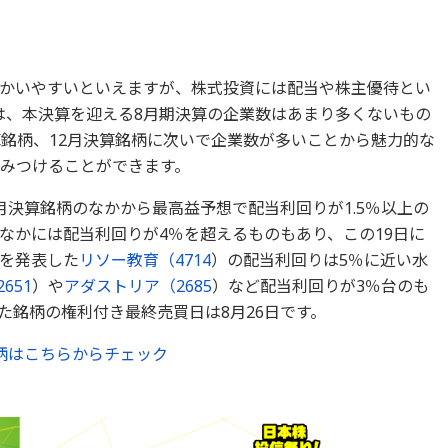
かいやすいといえますが、株式投資には配当や株主優待とい
は、本決算を迎える8月期決算の企業数はあまり多くないもの
算銘柄、12月決算銘柄に次いで企業数が多いことから魅力的な
みつけることができます。
月決算銘柄のなかから最高益予想で配当利回りが1.5％以上の
なかには配当利回りが4％を超えるものもあり、この19日に
を発表した
リソー教育（
4714
）の配当利回りは5％に近い水
2651
）や
アダストリア（
2685
）など配当利回りが3％台のも
た銘柄の権利付き最終売買日は8月26日です。
柄はこちらからチェック