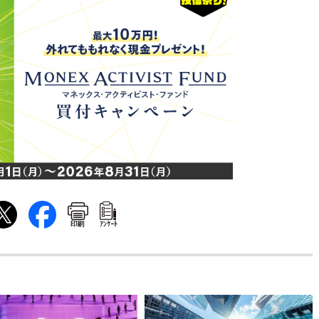
印刷
ｱﾝｹｰﾄ