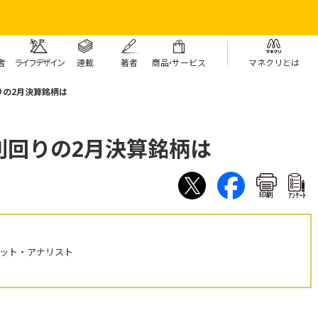
者
ライフデザイン
連載
著者
商
品・
サービス
マネクリとは
りの2月決算銘柄は
利回りの2月決算銘柄は
印刷
ｱﾝｹｰﾄ
ケット・アナリスト