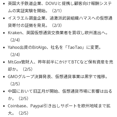
英国大手鉄道企業、DOVUと提携し顧客向け報酬システ
ムの実証実験を開始。（2/1）
イスラエル調査企業、過激派武装組織ハマスへの仮想通
貨寄付の証拠を発見。（2/3）
Kraken、英国仮想通貨交換業者を買収し欧州進出へ。
（2/4）
Yahoo出資のBitAlgo、社名を「TaoTao」に変更。
（2/4）
Mt.Gox管財人、昨年前半にかけてBTCなど保有資産を売
却か。（2/5）
GMOグループ決算発表、仮想通貨事業は黒字で推移。
（2/5）
中国において旧正月が開始、仮想通貨市場に影響は出る
か。（2/5）
Coinbase、Paypal引き出しサポートを欧州地域まで拡
大。（2/5）