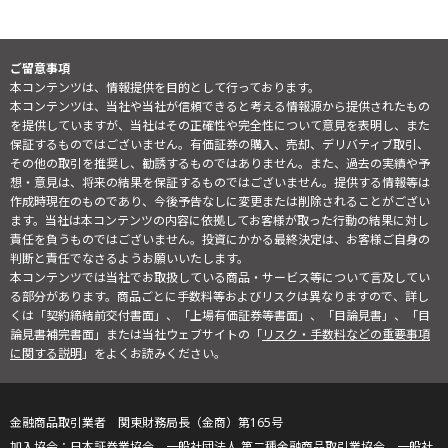
ご留意事項
本コンテンツは、情報提供を目的として行っております。
本コンテンツは、当社や当社が信頼できると考える情報源から提供されたもの
を提供していますが、当社はその正確性や完全性について意見を表明し、また
保証するものではございません。有価証券の購入、売却、デリバティブ取引、
その他の取引を推奨し、勧誘するものではありません。また、過去の実績や予
想・意見は、将来の結果を保証するものではございません。提供する情報等は
作成時現在のものであり、今後予告なしに変更または削除されることがござい
ます。当社は本コンテンツの内容に依拠してお客様が取った行動の結果に対し
責任を負うものではございません。投資にかかる最終決定は、お客様ご自身の
判断と責任でなさるようお願いいたします。
本コンテンツでは当社でお取扱している商品・サービス等について言及してい
る部分があります。商品ごとに手数料等およびリスクは異なりますので、詳し
くは「契約締結前交付書面」、「上場有価証券等書面」、「目論見書」、「目
論見書補完書面」または当社ウェブサイトの「
リスク・手数料などの重要事項
に関する説明
」をよくお読みください。
金融商品取引業者 関東財務局長（金商）第165号
日本証券業協会、一般社団法人 第二種金融商品取引業協会、一般社