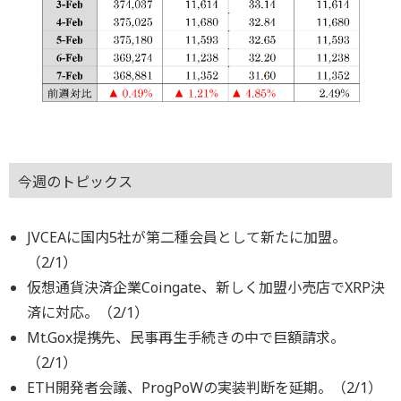
今週のトピックス
JVCEAに国内5社が第二種会員として新たに加盟。
（2/1）
仮想通貨決済企業Coingate、新しく加盟小売店でXRP決
済に対応。（2/1）
Mt.Gox提携先、民事再生手続きの中で巨額請求。
（2/1）
ETH開発者会議、ProgPoWの実装判断を延期。（2/1）