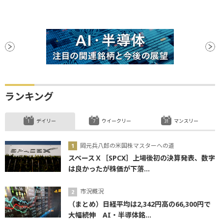
ランキング
デイリー
ウイークリー
マンスリー
岡元兵八郎の米国株マスターへの道
スペースＸ［SPCX］上場後初の決算発表、数字
は良かったが株価が下落...
市況概況
（まとめ）日経平均は2,342円高の66,300円で
大幅続伸 AI・半導体銘...