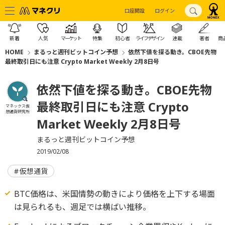
口座開設
ログイン
新着
人気
マーケット
特集
初心者
ライフデザイン
連載
著者
商
HOME
まるっと週刊ビットコイン予想
依然下値を探る動き。CBOE先物
最終取引日にも注意 Crypto Market Weekly 2月8日号
依然下値を探る動き。CBOE先物
最終取引日にも注意 Crypto
マネックス仮
想通貨研究所
Market Weekly 2月8日号
まるっと週刊ビットコイン予想
2019/02/08
仮想通貨
BTC価格は、米国情勢の動きにより価格を上下する場面
は見られるも、週足では横ばい推移。