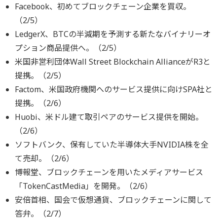
Facebook、初めてブロックチェーン企業を買収。
（2/5）
LedgerX、BTCの半減期を予測する新たなバイナリーオ
プション商品提供へ。（2/5）
米国非営利団体Wall Street Blockchain AllianceがR3と
提携。（2/5）
Factom、米国政府機関へのサービス提供に向けSPA社と
提携。（2/6）
Huobi、米ドル建て取引ペアのサービス提供を開始。
（2/6）
ソフトバンク、保有していた半導体大手NVIDIA株を全
て売却。（2/6）
博報堂、ブロックチェーンを用いたメディアサービス
「TokenCastMedia」を開発。（2/6）
安倍首相、国会で仮想通貨、ブロックチェーンに関して
答弁。（2/7）