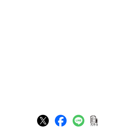
ｱﾝｹｰﾄ