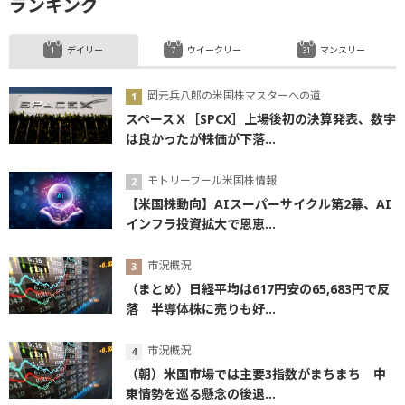
ランキング
デイリー
ウイークリー
マンスリー
岡元兵八郎の米国株マスターへの道
スペースＸ［SPCX］上場後初の決算発表、数字
は良かったが株価が下落...
モトリーフール米国株情報
【米国株動向】AIスーパーサイクル第2幕、AI
インフラ投資拡大で恩恵...
市況概況
（まとめ）日経平均は617円安の65,683円で反
落 半導体株に売りも好...
市況概況
（朝）米国市場では主要3指数がまちまち 中
東情勢を巡る懸念の後退...