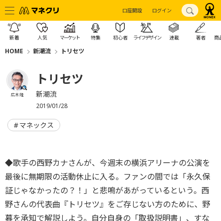
口座開設
ログイン
新着
人気
マーケット
特集
初心者
ライフデザイン
連載
著者
商
HOME
新潮流
トリセツ
トリセツ
新潮流
広木 隆
2019/01/28
マネックス
◆歌手の西野カナさんが、今週末の横浜アリーナの公演を
最後に無期限の活動休止に入る。ファンの間では「永久保
証じゃなかったの？！」と悲鳴があがっているという。西
野さんの代表曲『トリセツ』をご存じない方のために、野
暮を承知で解説しよう。自分自身の「取扱説明書」、すな