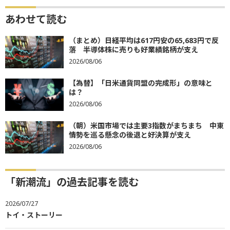
あわせて読む
（まとめ）日経平均は617円安の65,683円で反
落 半導体株に売りも好業績銘柄が支え
2026/08/06
【為替】「日米通貨同盟の完成形」の意味と
は？
2026/08/06
（朝）米国市場では主要3指数がまちまち 中東
情勢を巡る懸念の後退と好決算が支え
2026/08/06
「新潮流」の過去記事を読む
2026/07/27
トイ・ストーリー