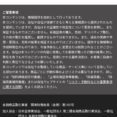
ご留意事項
本コンテンツは、情報提供を目的として行っております。
本コンテンツは、当社や当社が信頼できると考える情報源から提供されたもの
を提供していますが、当社はその正確性や完全性について意見を表明し、また
保証するものではございません。有価証券の購入、売却、デリバティブ取引、
その他の取引を推奨し、勧誘するものではありません。また、過去の実績や予
想・意見は、将来の結果を保証するものではございません。提供する情報等は
作成時現在のものであり、今後予告なしに変更または削除されることがござい
ます。当社は本コンテンツの内容に依拠してお客様が取った行動の結果に対し
責任を負うものではございません。投資にかかる最終決定は、お客様ご自身の
判断と責任でなさるようお願いいたします。
本コンテンツでは当社でお取扱している商品・サービス等について言及してい
る部分があります。商品ごとに手数料等およびリスクは異なりますので、詳し
くは「契約締結前交付書面」、「上場有価証券等書面」、「目論見書」、「目
論見書補完書面」または当社ウェブサイトの「
リスク・手数料などの重要事項
に関する説明
」をよくお読みください。
金融商品取引業者 関東財務局長（金商）第165号
日本証券業協会、一般社団法人 第二種金融商品取引業協会、一般社
団法人 金融先物取引業協会、