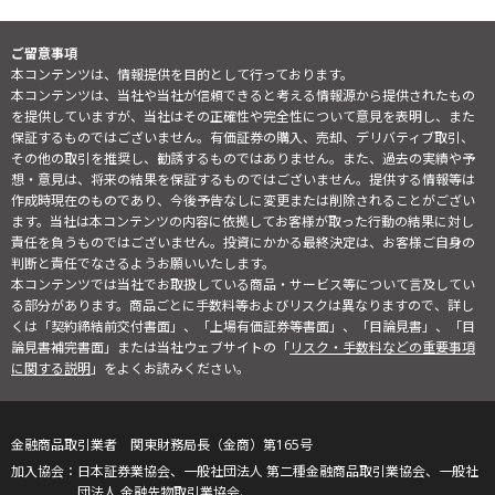
ご留意事項
本コンテンツは、情報提供を目的として行っております。
本コンテンツは、当社や当社が信頼できると考える情報源から提供されたもの
を提供していますが、当社はその正確性や完全性について意見を表明し、また
保証するものではございません。有価証券の購入、売却、デリバティブ取引、
その他の取引を推奨し、勧誘するものではありません。また、過去の実績や予
想・意見は、将来の結果を保証するものではございません。提供する情報等は
作成時現在のものであり、今後予告なしに変更または削除されることがござい
ます。当社は本コンテンツの内容に依拠してお客様が取った行動の結果に対し
責任を負うものではございません。投資にかかる最終決定は、お客様ご自身の
判断と責任でなさるようお願いいたします。
本コンテンツでは当社でお取扱している商品・サービス等について言及してい
る部分があります。商品ごとに手数料等およびリスクは異なりますので、詳し
くは「契約締結前交付書面」、「上場有価証券等書面」、「目論見書」、「目
論見書補完書面」または当社ウェブサイトの「
リスク・手数料などの重要事項
に関する説明
」をよくお読みください。
金融商品取引業者 関東財務局長（金商）第165号
日本証券業協会、一般社団法人 第二種金融商品取引業協会、一般社
団法人 金融先物取引業協会、