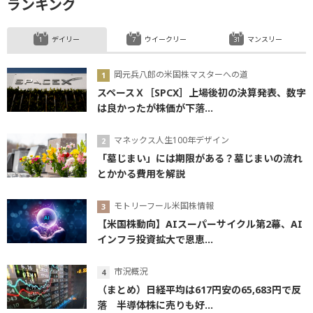
ランキング
デイリー
ウイークリー
マンスリー
岡元兵八郎の米国株マスターへの道
スペースＸ［SPCX］上場後初の決算発表、数字
は良かったが株価が下落...
マネックス人生100年デザイン
「墓じまい」には期限がある？墓じまいの流れ
とかかる費用を解説
モトリーフール米国株情報
【米国株動向】AIスーパーサイクル第2幕、AI
インフラ投資拡大で恩恵...
市況概況
（まとめ）日経平均は617円安の65,683円で反
落 半導体株に売りも好...