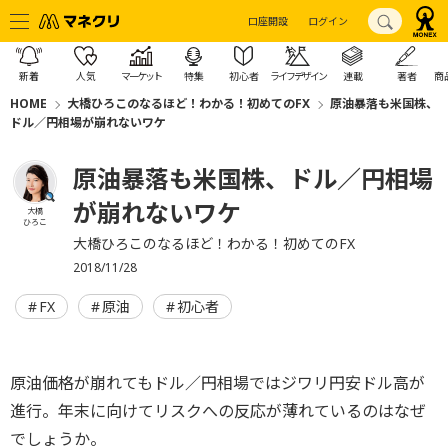
口座開設
ログイン
新着
人気
マーケット
特集
初心者
ライフデザイン
連載
著者
商
HOME
大橋ひろこのなるほど！わかる！初めてのFX
原油暴落も米国株、
ドル／円相場が崩れないワケ
原油暴落も米国株、ドル／円相場
が崩れないワケ
大橋
ひろこ
大橋ひろこのなるほど！わかる！初めてのFX
2018/11/28
FX
原油
初心者
原油価格が崩れてもドル／円相場ではジワリ円安ドル高が
進行。年末に向けてリスクへの反応が薄れているのはなぜ
でしょうか。