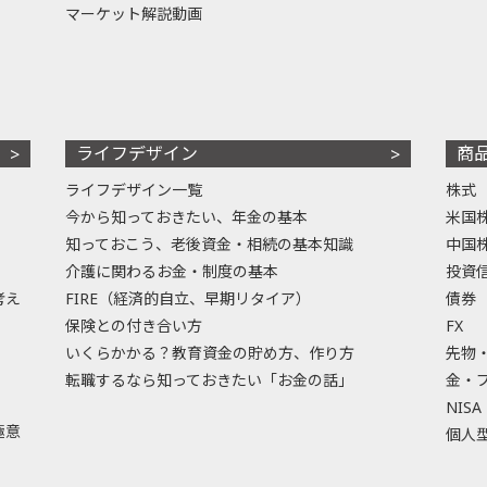
マーケット解説動画
ライフデザイン
商
ライフデザイン一覧
株式
今から知っておきたい、年金の基本
米国
知っておこう、老後資金・相続の基本知識
中国
介護に関わるお金・制度の基本
投資
考え
FIRE（経済的自立、早期リタイア）
債券
保険との付き合い方
FX
いくらかかる？教育資金の貯め方、作り方
先物
転職するなら知っておきたい「お金の話」
金・
NISA
極意
個人型