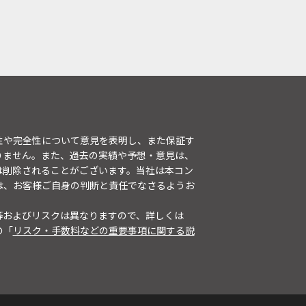
性や完全性について意見を表明し、また保証す
りません。また、過去の実績や予想・意見は、
は削除されることがございます。当社は本コン
は、お客様ご自身の判断と責任でなさるようお
等およびリスクは異なりますので、詳しくは
の「
リスク・手数料などの重要事項に関する説