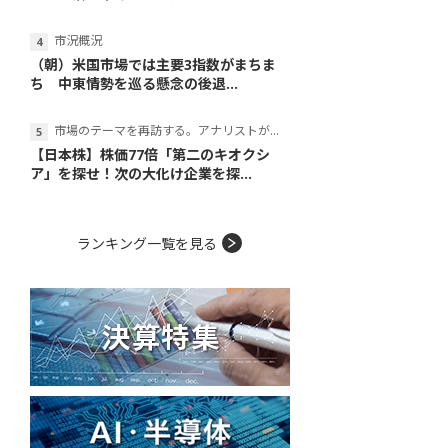
市況概況
（朝）米国市場では主要3指数がまちま
ち 中東情勢を巡る懸念の後退...
市場のテーマを再訪する。アナリストが読み解くテーマの本質
【日本株】株価77倍「第二のキオクシ
ア」を探せ！次の大化け企業を探...
ランキング一覧を見る