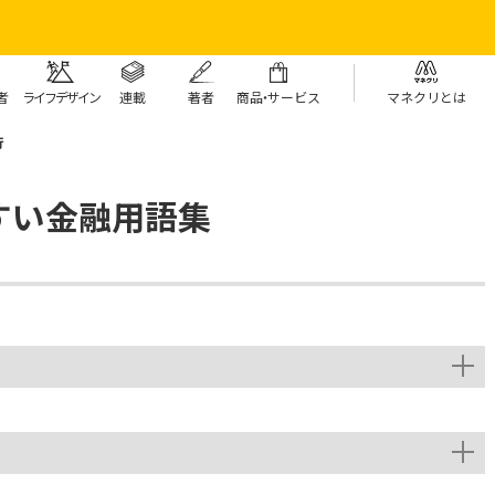
者
ライフデザイン
連載
著者
商
品・
サービス
マネクリとは
行
すい金融用語集