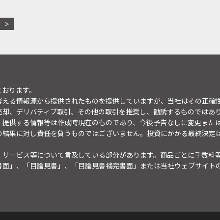
ております。
考える情報源から提供されたものを提供していますが、当社はその正確
売却、デリバティブ取引、その他の取引を推奨し、勧誘するものではあ
。提供する情報等は作成時現在のものであり、今後予告なしに変更また
の結果に対し責任を負うものではございません。投資にかかる最終決定
・サービス等について言及している部分があります。商品ごとに手数料
書面」、「目論見書」、「目論見書補完書面」または当社ウェブサイト