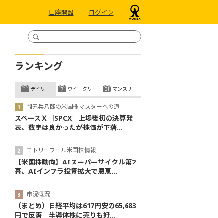
口座開設
ログイン
ランキング
デイリー
ウイークリー
マンスリー
岡元兵八郎の米国株マスターへの道
スペースＸ［SPCX］上場後初の決算発
表、数字は良かったが株価が下落...
モトリーフール米国株情報
【米国株動向】AIスーパーサイクル第2
幕、AIインフラ投資拡大で恩恵...
市況概況
（まとめ）日経平均は617円安の65,683
円で反落 半導体株に売りも好...