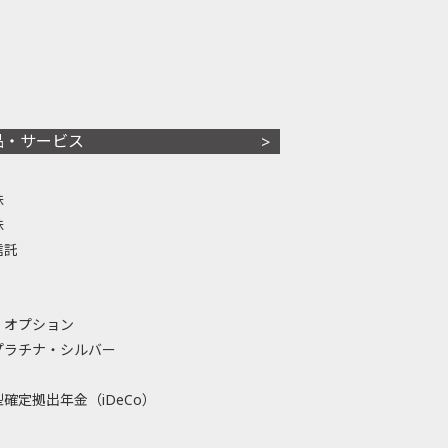
品・サービス
株
株
信託
・オプション
プラチナ・シルバー
確定拠出年金（iDeCo）