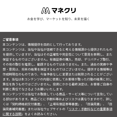
お金を学び、マーケットを知り、未来を描く
ご留意事項
本コンテンツは、情報提供を目的として行っております。
本コンテンツは、当社や当社が信頼できると考える情報源から提供されたもの
を提供していますが、当社はその正確性や完全性について意見を表明し、また
保証するものではございません。有価証券の購入、売却、デリバティブ取引、
その他の取引を推奨し、勧誘するものではありません。また、過去の実績や予
想・意見は、将来の結果を保証するものではございません。提供する情報等は
作成時現在のものであり、今後予告なしに変更または削除されることがござい
ます。当社は本コンテンツの内容に依拠してお客様が取った行動の結果に対し
責任を負うものではございません。投資にかかる最終決定は、お客様ご自身の
判断と責任でなさるようお願いいたします。
本コンテンツでは当社でお取扱している商品・サービス等について言及してい
る部分があります。商品ごとに手数料等およびリスクは異なりますので、詳し
くは「契約締結前交付書面」、「上場有価証券等書面」、「目論見書」、「目
論見書補完書面」または当社ウェブサイトの「
リスク・手数料などの重要事項
に関する説明
」をよくお読みください。