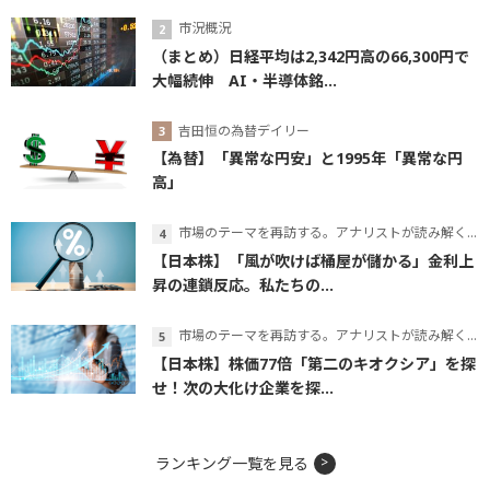
市況概況
（まとめ）日経平均は2,342円高の66,300円で
大幅続伸 AI・半導体銘...
吉田恒の為替デイリー
【為替】「異常な円安」と1995年「異常な円
高」
市場のテーマを再訪する。アナリストが読み解くテーマの本質
【日本株】「風が吹けば桶屋が儲かる」金利上
昇の連鎖反応。私たちの...
市場のテーマを再訪する。アナリストが読み解くテーマの本質
【日本株】株価77倍「第二のキオクシア」を探
せ！次の大化け企業を探...
ランキング一覧を見る