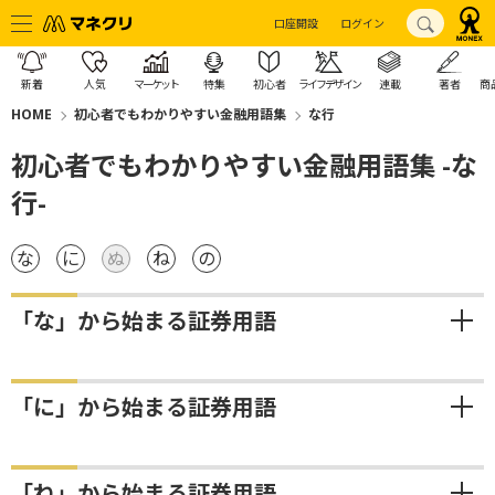
口座開設
ログイン
新着
人気
マーケット
特集
初心者
ライフデザイン
連載
著者
商
HOME
初心者でもわかりやすい金融用語集
な行
初心者でもわかりやすい金融用語集 -な
行-
な
に
ぬ
ね
の
「な」から始まる証券用語
「に」から始まる証券用語
「ね」から始まる証券用語