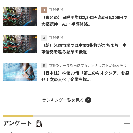
市況概況
（まとめ）日経平均は2,342円高の66,300円で
大幅続伸 AI・半導体銘...
市況概況
（朝）米国市場では主要3指数がまちまち 中
東情勢を巡る懸念の後退...
市場のテーマを再訪する。アナリストが読み解くテーマの本質
【日本株】株価77倍「第二のキオクシア」を探
せ！次の大化け企業を探...
ランキング一覧を見る
アンケート