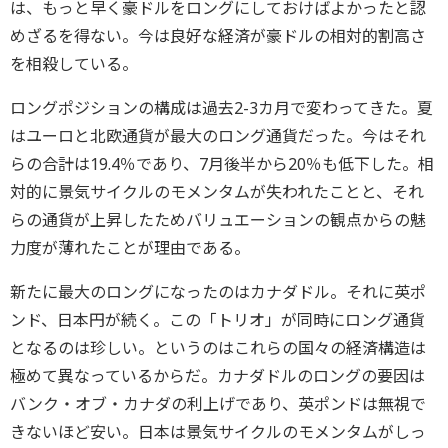
は、もっと早く豪ドルをロングにしておけばよかったと認
めざるを得ない。今は良好な経済が豪ドルの相対的割高さ
を相殺している。
ロングポジションの構成は過去2-3カ月で変わってきた。夏
はユーロと北欧通貨が最大のロング通貨だった。今はそれ
らの合計は19.4％であり、7月後半から20％も低下した。相
対的に景気サイクルのモメンタムが失われたことと、それ
らの通貨が上昇したためバリュエーションの観点からの魅
力度が薄れたことが理由である。
新たに最大のロングになったのはカナダドル。それに英ポ
ンド、日本円が続く。この「トリオ」が同時にロング通貨
となるのは珍しい。というのはこれらの国々の経済構造は
極めて異なっているからだ。カナダドルのロングの要因は
バンク・オブ・カナダの利上げであり、英ポンドは無視で
きないほど安い。日本は景気サイクルのモメンタムがしっ