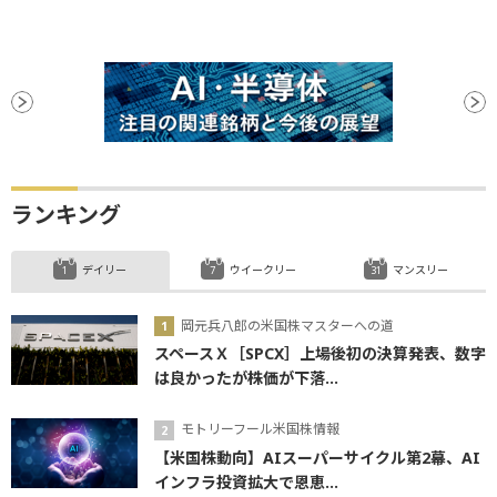
ランキング
デイリー
ウイークリー
マンスリー
岡元兵八郎の米国株マスターへの道
スペースＸ［SPCX］上場後初の決算発表、数字
は良かったが株価が下落...
モトリーフール米国株情報
【米国株動向】AIスーパーサイクル第2幕、AI
インフラ投資拡大で恩恵...