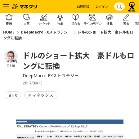
口座開設
ログイン
新着
人気
マーケット
特集
初心者
ライフデザイン
連載
著者
商
HOME
DeepMacro FXストラテジー
ドルのショート拡大 豪ドルもロ
ングに転換
ドルのショート拡大 豪ドルもロ
ングに転換
広木 隆
DeepMacro FXストラテジー
2017/09/13
FX
マネックス