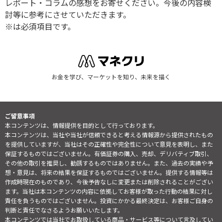
レポート・コラムの感想をお寄せください。今後の内容検
討等に参考にさせていただきます。
※は必須項目です。
お金を学び、マーケットを知り、未来を描く
ご留意事項
本コンテンツは、情報提供を目的として行っております。
本コンテンツは、当社や当社が信頼できると考える情報源から提供されたもの
を提供していますが、当社はその正確性や完全性について意見を表明し、また
保証するものではございません。有価証券の購入、売却、デリバティブ取引、
その他の取引を推奨し、勧誘するものではありません。また、過去の実績や予
想・意見は、将来の結果を保証するものではございません。提供する情報等は
作成時現在のものであり、今後予告なしに変更または削除されることがござい
ます。当社は本コンテンツの内容に依拠してお客様が取った行動の結果に対し
責任を負うものではございません。投資にかかる最終決定は、お客様ご自身の
判断と責任でなさるようお願いいたします。
本コンテンツでは当社でお取扱している商品・サービス等について言及してい