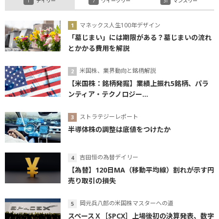
デイリー
ウイークリー
マンスリー
マネックス人生100年デザイン
「墓じまい」には期限がある？墓じまいの流れ
とかかる費用を解説
米国株、業界動向と銘柄解説
【米国株：銘柄発掘】業績上振れ5銘柄、パラ
ンティア・テクノロジー...
ストラテジーレポート
半導体株の調整は底値をつけたか
吉田恒の為替デイリー
【為替】120日MA（移動平均線）割れが示す円
売り取引の損失
岡元兵八郎の米国株マスターへの道
スペースＸ［SPCX］上場後初の決算発表、数字