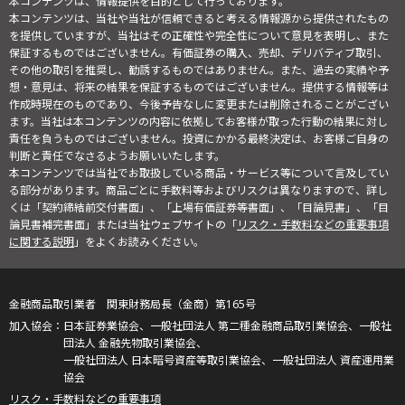
本コンテンツは、情報提供を目的として行っております。
本コンテンツは、当社や当社が信頼できると考える情報源から提供されたもの
を提供していますが、当社はその正確性や完全性について意見を表明し、また
保証するものではございません。有価証券の購入、売却、デリバティブ取引、
その他の取引を推奨し、勧誘するものではありません。また、過去の実績や予
想・意見は、将来の結果を保証するものではございません。提供する情報等は
作成時現在のものであり、今後予告なしに変更または削除されることがござい
ます。当社は本コンテンツの内容に依拠してお客様が取った行動の結果に対し
責任を負うものではございません。投資にかかる最終決定は、お客様ご自身の
判断と責任でなさるようお願いいたします。
本コンテンツでは当社でお取扱している商品・サービス等について言及してい
る部分があります。商品ごとに手数料等およびリスクは異なりますので、詳し
くは「契約締結前交付書面」、「上場有価証券等書面」、「目論見書」、「目
論見書補完書面」または当社ウェブサイトの「
リスク・手数料などの重要事項
に関する説明
」をよくお読みください。
金融商品取引業者 関東財務局長（金商）第165号
日本証券業協会、一般社団法人 第二種金融商品取引業協会、一般社
団法人 金融先物取引業協会、
一般社団法人 日本暗号資産等取引業協会、一般社団法人 資産運用業
協会
リスク・手数料などの重要事項