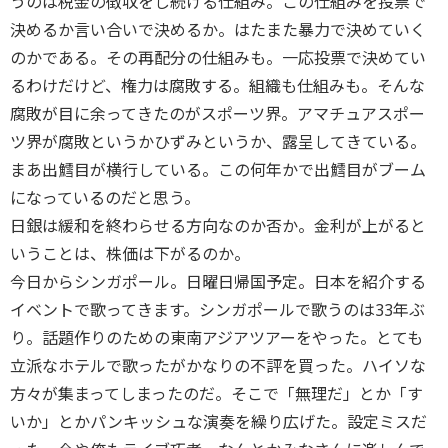
うのは税金の徴収をし続ける仕組み。この仕組みを投票で
決めるか言い合いで決めるか。はたまた暴力で決めていく
のかである。その再配分の仕組みも。一応投票で決めてい
るわけだけど、権力は腐敗する。組織も仕組みも。そんな
腐敗が目に余ってきたのがスポーツ界。アマチュアスポー
ツ界が腐敗というかひずみというか、露呈してきている。
まあ出鱈目が横行している。この何年かで出鱈目がブーム
になっているのだと思う。
日銀は緩和を終わらせる方向なのか否か。金利が上がると
いうことは、株価は下がるのか。
今日からシンガポール。日曜日帰国予定。日本を紹介する
イベントで歌ってきます。シンガポールで歌うのは33年ぶ
り。話題作りのための東南アジアツアーをやった。とても
立派なホテルで歌ったがかなりの不評を買った。ハイソな
方々が集まってしまったのだ。そこで「無理だ」とか「す
いか」とかパンキッシュな演奏を繰り広げた。設定ミスだ