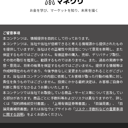
お金を学び、マーケットを知り、未来を描く
ご留意事項
本コンテンツは、情報提供を目的として行っております。
本コンテンツは、当社や当社が信頼できると考える情報源から提供されたもの
を提供していますが、当社はその正確性や完全性について意見を表明し、また
保証するものではございません。有価証券の購入、売却、デリバティブ取引、
その他の取引を推奨し、勧誘するものではありません。また、過去の実績や予
想・意見は、将来の結果を保証するものではございません。提供する情報等は
作成時現在のものであり、今後予告なしに変更または削除されることがござい
ます。当社は本コンテンツの内容に依拠してお客様が取った行動の結果に対し
責任を負うものではございません。投資にかかる最終決定は、お客様ご自身の
判断と責任でなさるようお願いいたします。
本コンテンツでは当社でお取扱している商品・サービス等について言及してい
る部分があります。商品ごとに手数料等およびリスクは異なりますので、詳し
くは「契約締結前交付書面」、「上場有価証券等書面」、「目論見書」、「目
論見書補完書面」または当社ウェブサイトの「
リスク・手数料などの重要事項
に関する説明
」をよくお読みください。