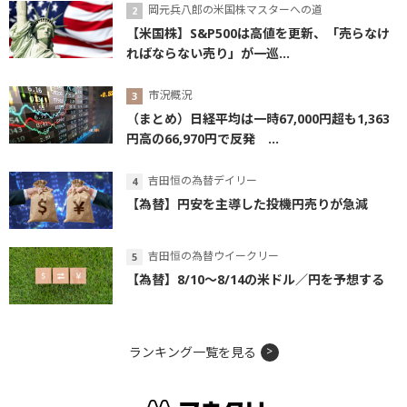
岡元兵八郎の米国株マスターへの道
【米国株】S&P500は高値を更新、「売らなけ
ればならない売り」が一巡...
市況概況
（まとめ）日経平均は一時67,000円超も1,363
円高の66,970円で反発 ...
吉田恒の為替デイリー
【為替】円安を主導した投機円売りが急減
吉田恒の為替ウイークリー
【為替】8/10～8/14の米ドル／円を予想する
ランキング一覧を見る