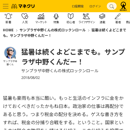
口座開設
ログイン
新着
人気
マーケット
特集
初心者
ライフデザイン
連載
著者
商
HOME
サンプラザ中野くんの株式ロックンロール
猛暑は続くよどこまで
も。サンプラザ中野くんだー！
猛暑は続くよどこまでも。サンプ
ラザ中野くんだー！
サンプラザ中
野くん
サンプラザ中野くんの株式ロックンロール
2018/08/02
猛暑も豪雨も本当に酷い。もっと生活のインフラに金をか
けておくべきだったかもね日本。政治家の仕事は再配分で
あると思う。つまり税金の配分を決める。ゲスな書き方を
すれば、税金の分捕り合戦をする。ということ。国家とい