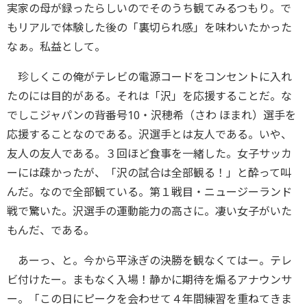
実家の母が録ったらしいのでそのうち観てみるつもり。で
もリアルで体験した後の「裏切られ感」を味わいたかった
なぁ。私益として。
珍しくこの俺がテレビの電源コードをコンセントに入れ
たのには目的がある。それは「沢」を応援することだ。な
でしこジャパンの背番号10・沢穂希（さわ ほまれ）選手を
応援することなのである。沢選手とは友人である。いや、
友人の友人である。３回ほど食事を一緒した。女子サッカ
ーには疎かったが、「沢の試合は全部観る！」と酔って叫
んだ。なので全部観ている。第１戦目・ニュージーランド
戦で驚いた。沢選手の運動能力の高さに。凄い女子がいた
もんだ、である。
あーっ、と。今から平泳ぎの決勝を観なくてはー。テレ
ビ付けたー。まもなく入場！静かに期待を煽るアナウンサ
ー。「この日にピークを会わせて４年間練習を重ねてきま