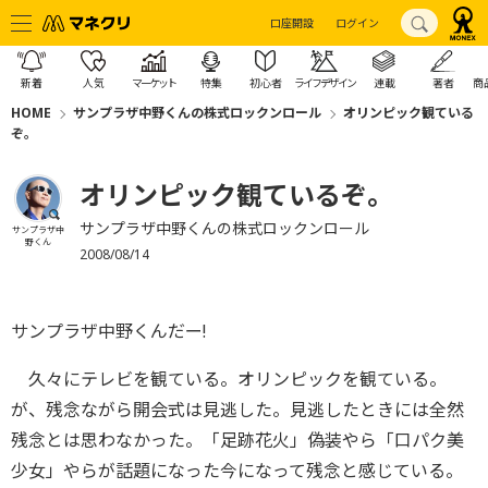
口座開設
ログイン
新着
人気
マーケット
特集
初心者
ライフデザイン
連載
著者
商
HOME
サンプラザ中野くんの株式ロックンロール
オリンピック観ている
ぞ。
オリンピック観ているぞ。
サンプラザ中野くんの株式ロックンロール
サンプラザ中
野くん
2008/08/14
サンプラザ中野くんだー!
久々にテレビを観ている。オリンピックを観ている。
が、残念ながら開会式は見逃した。見逃したときには全然
残念とは思わなかった。「足跡花火」偽装やら「口パク美
少女」やらが話題になった今になって残念と感じている。