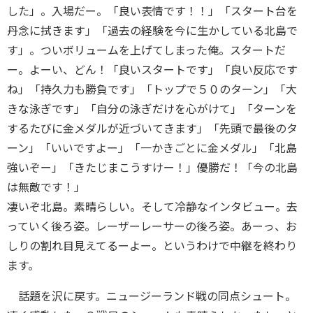
した」。入場だー。「良い表情です！！」「スタート台を
丹念に拭きます」「過去の経験を今に生かしている北島で
す」。ついボリュームを上げてしまった俺。スタートだ
ー。よーい、どん！「良いスタートです」「良い反応です
ね」「持久力も勝負です」「トップで５０のターン」「大
きな泳ぎです」「自分の泳ぎだけを心がけて」「ターンを
するたびに金メダルが近づいてきます」「先頭で最後のタ
ーン」「いいですよー」「一かきごとに金メダル」「北島
強いぞー」「きたじまこうすけー！」優勝だ！「今の北島
は無敵です！」
凄いぞ北島。素晴らしい。そして冷静なインタビュー。去
っていく後ろ姿。レーザーレーサーの後ろ姿。あーっ、お
しりの割れ目見えてるーよー。というわけで中継を終わり
ます。
話題を沢に戻す。ニュージーランド戦の同点シュート。