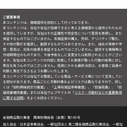
ご留意事項
本コンテンツは、情報提供を目的として行っております。
本コンテンツは、当社や当社が信頼できると考える情報源から提供されたもの
を提供していますが、当社はその正確性や完全性について意見を表明し、また
保証するものではございません。有価証券の購入、売却、デリバティブ取引、
その他の取引を推奨し、勧誘するものではありません。また、過去の実績や予
想・意見は、将来の結果を保証するものではございません。提供する情報等は
作成時現在のものであり、今後予告なしに変更または削除されることがござい
ます。当社は本コンテンツの内容に依拠してお客様が取った行動の結果に対し
責任を負うものではございません。投資にかかる最終決定は、お客様ご自身の
判断と責任でなさるようお願いいたします。
本コンテンツでは当社でお取扱している商品・サービス等について言及してい
る部分があります。商品ごとに手数料等およびリスクは異なりますので、詳し
くは「契約締結前交付書面」、「上場有価証券等書面」、「目論見書」、「目
論見書補完書面」または当社ウェブサイトの「
リスク・手数料などの重要事項
に関する説明
」をよくお読みください。
金融商品取引業者 関東財務局長（金商）第165号
日本証券業協会、一般社団法人 第二種金融商品取引業協会、一般社