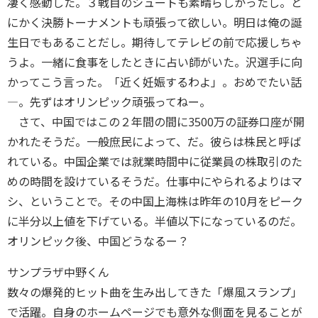
凄く感動した。３戦目のシュートも素晴らしかったし。と
にかく決勝トーナメントも頑張って欲しい。明日は俺の誕
生日でもあることだし。期待してテレビの前で応援しちゃ
うよ。一緒に食事をしたときに占い師がいた。沢選手に向
かってこう言った。「近く妊娠するわよ」。おめでたい話
―。先ずはオリンピック頑張ってねー。
さて、中国ではこの２年間の間に3500万の証券口座が開
かれたそうだ。一般庶民によって、だ。彼らは株民と呼ば
れている。中国企業では就業時間中に従業員の株取引のた
めの時間を設けているそうだ。仕事中にやられるよりはマ
シ、ということで。その中国上海株は昨年の10月をピーク
に半分以上値を下げている。半値以下になっているのだ。
オリンピック後、中国どうなるー？
サンプラザ中野くん
数々の爆発的ヒット曲を生み出してきた「爆風スランプ」
で活躍。自身のホームページでも意外な側面を見ることが