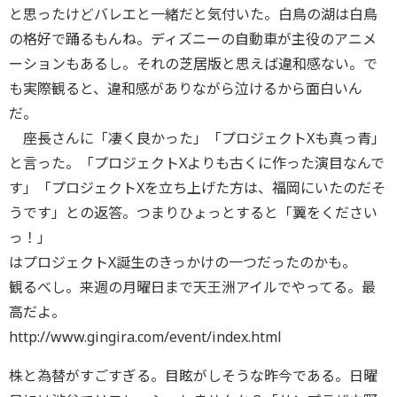
と思ったけどバレエと一緒だと気付いた。白鳥の湖は白鳥
の格好で踊るもんね。ディズニーの自動車が主役のアニメ
ーションもあるし。それの芝居版と思えば違和感ない。で
も実際観ると、違和感がありながら泣けるから面白いん
だ。
座長さんに「凄く良かった」「プロジェクトXも真っ青」
と言った。「プロジェクトXよりも古くに作った演目なんで
す」「プロジェクトXを立ち上げた方は、福岡にいたのだそ
うです」との返答。つまりひょっとすると「翼をください
っ！」
はプロジェクトX誕生のきっかけの一つだったのかも。
観るべし。来週の月曜日まで天王洲アイルでやってる。最
高だよ。
http://www.gingira.com/event/index.html
株と為替がすごすぎる。目眩がしそうな昨今である。日曜