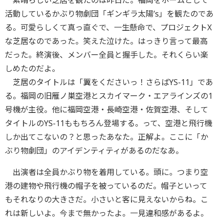
素晴らしい芝居を観たのは昨日だ。福岡をホームとして
活動しているかぶり物劇団「ギンギラ太陽’s」を観たのであ
る。可愛らしくて真っ直ぐで、一生懸命で、プロジェクトX
な芝居なのであった。笑えた泣けた。はっきり言って最高
だった。終演後、メンバー全員と握手した。それくらい楽
しめたのだよ。
芝居のタイトルは「翼をくださいっ！さらばYS-11」であ
る。福岡の旧雁ノ巣空港とスカイマーク・エアラインズの1
号機が主役。他に福岡空港・長崎空港・佐賀空港、そして
タイトルのYS-11ももちろん登場する。って、空港と飛行機
しか出てこないの？と思ったあなた。正解よ。ここに「か
ぶり物劇団」のアイデンティティがあるのだなあ。
出演者は全員かぶり物を着用している。頭に。つまり空
港の建物や飛行機の帽子を被っているのだ。帽子といって
もそれなりの大きさだ。小さいと客に見えないからね。こ
れは新しいよ。今まで無かったよ。一見違和感があるよ。