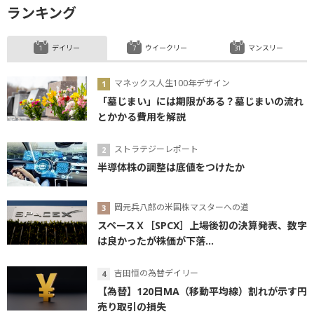
ランキング
デイリー
ウイークリー
マンスリー
マネックス人生100年デザイン
「墓じまい」には期限がある？墓じまいの流れ
とかかる費用を解説
ストラテジーレポート
半導体株の調整は底値をつけたか
岡元兵八郎の米国株マスターへの道
スペースＸ［SPCX］上場後初の決算発表、数字
は良かったが株価が下落...
吉田恒の為替デイリー
【為替】120日MA（移動平均線）割れが示す円
売り取引の損失