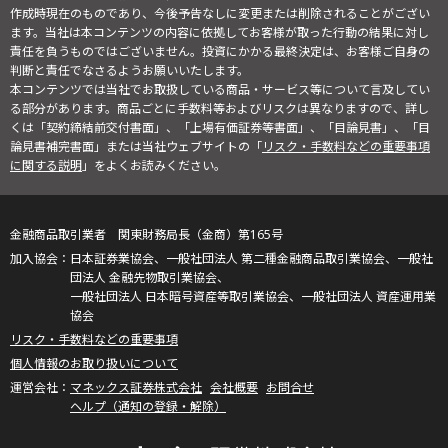
作成時現在のものであり、今後予告なしに変更または削除されることがござい
ます。当社は本コンテンツの内容に依拠してお客様が取った行動の結果に対し
責任を負うものではございません。投資にかかる最終決定は、お客様ご自身の
判断と責任でなさるようお願いいたします。
本コンテンツでは当社でお取扱している商品・サービス等について言及してい
る部分があります。商品ごとに手数料等およびリスクは異なりますので、詳し
くは「契約締結前交付書面」、「上場有価証券等書面」、「目論見書」、「目
論見書補完書面」または当社ウェブサイトの「
リスク・手数料などの重要事項
に関する説明
」をよくお読みください。
金融商品取引業者 関東財務局長（金商）第165号
日本証券業協会、一般社団法人 第二種金融商品取引業協会、一般社
団法人 金融先物取引業協会、
一般社団法人 日本暗号資産等取引業協会、一般社団法人 資産運用業
協会
リスク・手数料などの重要事項
個人情報のお取り扱いについて
マネックス証券株式会社
会社概要
お問合せ
ヘルプ（通知の登録・解除）