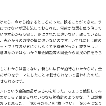
けたら、今から始まるところだった。観ることができた。ラ
どではないが涙を流しておられた。何故か敬語を使う俺って
いや本心から反省し、落涙されたに違いない。謝っている自
、衷心からの改悛の情に違いないのです。いずれにせよ前の
ットで「衣装が気にくわなくて不機嫌だった」説を見つけ
陰謀なのではないか？年金問題等の国会から国民の目をそら
もこれからは書けない。新しい法律が施行されたからだ。金
だがFXをテーマにしたことは載せられないと言われたのだ。
載せられるはず。
ントという金融商品があるのを知った。ちょっと勉強してみ
のかしら？載せられないのなら勉強辞めようかな。昨日郵便
うと思った。「100円のモノを4枚下さい」「800円になり