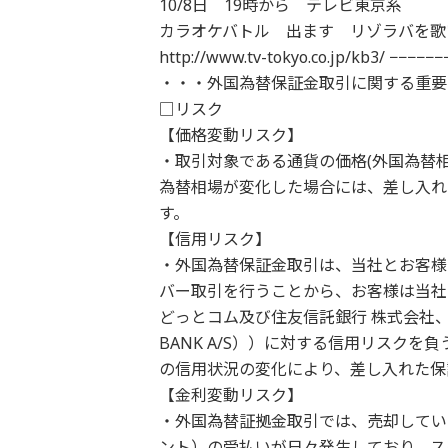
10/8日 19時から テレビ東京系
カラオケバトル 出ます リゾラバを歌
http://www.tv-tokyo.co.jp/kb3/ −−−−
・・・外国為替保証金取引に関する重要
□リスク
【価格変動リスク】
・取引対象である通貨の価格(外国為替
為替相場が変化した場合には、差し入れ
す。
【信用リスク】
・外国為替保証金取引は、当社とお客様
バー取引を行うことから、お客様は当社
どっとコム及び住友信託銀行 株式会社、
BANK A/S））に対する信用リスク
の信用状況の変化により、差し入れた保
【金利変動リスク】
・外国為替証拠金取引では、売却してい
ント）の受払いが日々発生しており、ス