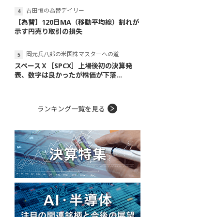
吉田恒の為替デイリー
【為替】120日MA（移動平均線）割れが
示す円売り取引の損失
岡元兵八郎の米国株マスターへの道
スペースＸ［SPCX］上場後初の決算発
表、数字は良かったが株価が下落...
ランキング一覧を見る