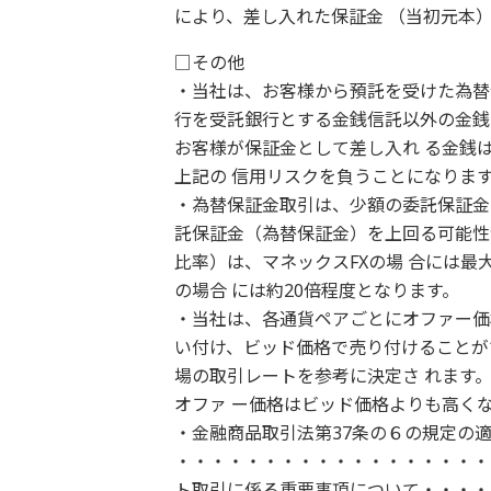
により、差し入れた保証金 （当初元本
□その他
・当社は、お客様から預託を受けた為替
行を受託銀行とする金銭信託以外の金銭
お客様が保証金として差し入れ る金銭
上記の 信用リスクを負うことになりま
・為替保証金取引は、少額の委託保証金
託保証金（為替保証金）を上回る可能性
比率）は、マネックスFXの場 合には最大約
の場合 には約20倍程度となります。
・当社は、各通貨ペアごとにオファー価
い付け、ビッド価格で売り付けることが
場の取引レートを参考に決定さ れます
オファ ー価格はビッド価格よりも高く
・金融商品取引法第37条の６の規定の
・・・・・・・・・・・・・・・・・・
ト取引に係る重要事項について・・・・