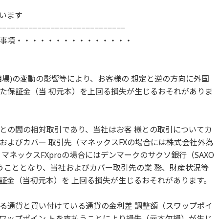
います
−−−−−−−−−−−−−−−−−−−−−−−−−−−−−−−
事項・・・・・・・・・・・・・・・
相場)の変動の影響等により、お客様の 想定と逆の方向に外国
た保証金（当 初元本）を上回る損失が生じるおそれがありま
との間の相対取引であり、当社はお客 様との取引についてカ
およびカバー 取引先（マネックスFXの場合には株式会社外為
マネックスFXproの場合にはデンマークのサクソ銀行（SAXO
を負うこととなり、当社およびカバー取引先の業 務、財産状況等
証金（当初元本）を 上回る損失が生じるおそれがあります。
る通貨と買い付けている通貨の金利差 調整額（スワップポイ
ワップポイン トを支払うことにより損失（元本欠損）が生じ