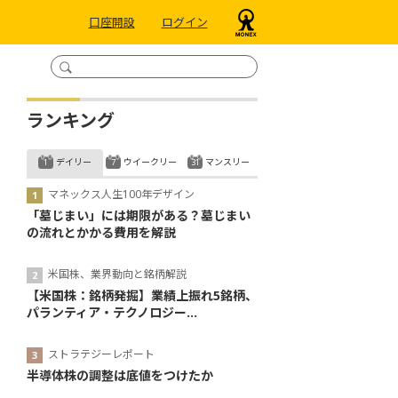
口座開設
ログイン
ランキング
デイリー
ウイークリー
マンスリー
マネックス人生100年デザイン
「墓じまい」には期限がある？墓じまい
の流れとかかる費用を解説
米国株、業界動向と銘柄解説
【米国株：銘柄発掘】業績上振れ5銘柄、
パランティア・テクノロジー...
ストラテジーレポート
半導体株の調整は底値をつけたか