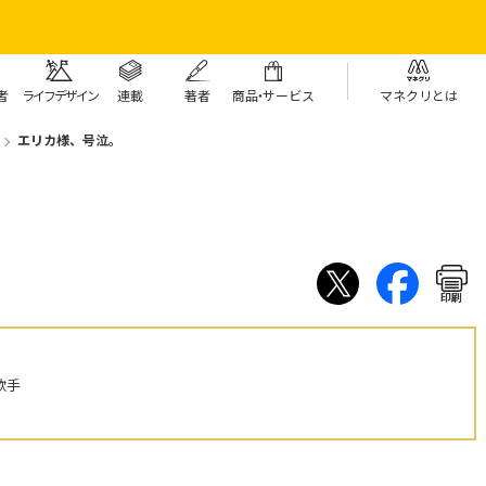
者
ライフデザイン
連載
著者
商
品・
サービス
マネクリとは
エリカ様、号泣。
印刷
歌手