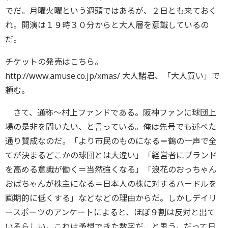
でだ。月曜火曜という週頭ではあるが、２日とも来ておく
れ。開演は１９時３０分からと大人層を意識しているの
だ。
チケットの発売はこちら。
http://www.amuse.co.jp/xmas/ 大人諸君、「大人買い」で
頼む。
さて、通称〜村上ファンドである。阪神ファンに球団上
場の是非を問いたい、と言っている。俺は先号でも述べた
通り賛成なのだ。「より市民のものになる＝鶴の一声で全
てが決まるどこかの球団とは大違い」「経営者にブランド
を高める意識が働く＝当然強くなる」「浪花のおっちゃん
おばちゃんが株主になる＝日本人の株に対するハードルを
画期的に低くする」などなどの理由からだ。しかしデイリ
ースポーツのアンケートによると、ほぼ９割は反対と出て
いるらしい。これは予想できた数字だ、と思う。だって日