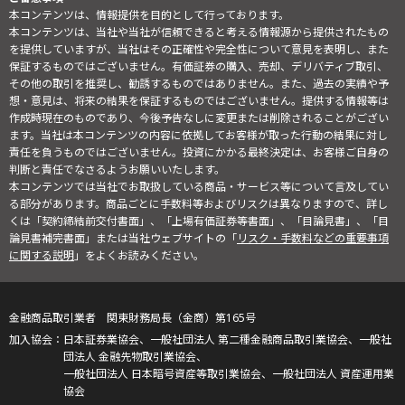
本コンテンツは、情報提供を目的として行っております。
本コンテンツは、当社や当社が信頼できると考える情報源から提供されたもの
を提供していますが、当社はその正確性や完全性について意見を表明し、また
保証するものではございません。有価証券の購入、売却、デリバティブ取引、
その他の取引を推奨し、勧誘するものではありません。また、過去の実績や予
想・意見は、将来の結果を保証するものではございません。提供する情報等は
作成時現在のものであり、今後予告なしに変更または削除されることがござい
ます。当社は本コンテンツの内容に依拠してお客様が取った行動の結果に対し
責任を負うものではございません。投資にかかる最終決定は、お客様ご自身の
判断と責任でなさるようお願いいたします。
本コンテンツでは当社でお取扱している商品・サービス等について言及してい
る部分があります。商品ごとに手数料等およびリスクは異なりますので、詳し
くは「契約締結前交付書面」、「上場有価証券等書面」、「目論見書」、「目
論見書補完書面」または当社ウェブサイトの「
リスク・手数料などの重要事項
に関する説明
」をよくお読みください。
金融商品取引業者 関東財務局長（金商）第165号
日本証券業協会、一般社団法人 第二種金融商品取引業協会、一般社
団法人 金融先物取引業協会、
一般社団法人 日本暗号資産等取引業協会、一般社団法人 資産運用業
協会