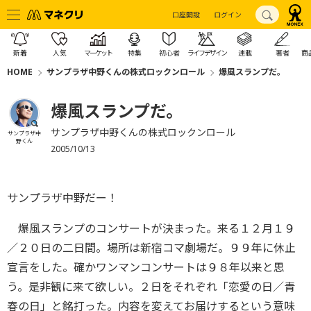
口座開設
ログイン
新着
人気
マーケット
特集
初心者
ライフデザイン
連載
著者
商
HOME
サンプラザ中野くんの株式ロックンロール
爆風スランプだ。
爆風スランプだ。
サンプラザ中野くんの株式ロックンロール
サンプラザ中
野くん
2005/10/13
サンプラザ中野だー！
爆風スランプのコンサートが決まった。来る１２月１９
／２０日の二日間。場所は新宿コマ劇場だ。９９年に休止
宣言をした。確かワンマンコンサートは９８年以来と思
う。是非観に来て欲しい。２日をそれぞれ「恋愛の日／青
春の日」と銘打った。内容を変えてお届けするという意味