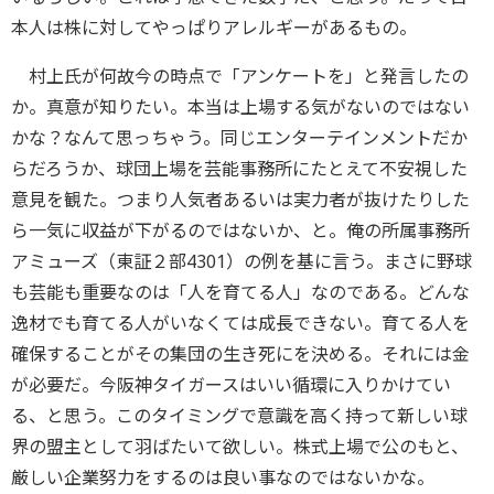
本人は株に対してやっぱりアレルギーがあるもの。
村上氏が何故今の時点で「アンケートを」と発言したの
か。真意が知りたい。本当は上場する気がないのではない
かな？なんて思っちゃう。同じエンターテインメントだか
らだろうか、球団上場を芸能事務所にたとえて不安視した
意見を観た。つまり人気者あるいは実力者が抜けたりした
ら一気に収益が下がるのではないか、と。俺の所属事務所
アミューズ（東証２部4301）の例を基に言う。まさに野球
も芸能も重要なのは「人を育てる人」なのである。どんな
逸材でも育てる人がいなくては成長できない。育てる人を
確保することがその集団の生き死にを決める。それには金
が必要だ。今阪神タイガースはいい循環に入りかけてい
る、と思う。このタイミングで意識を高く持って新しい球
界の盟主として羽ばたいて欲しい。株式上場で公のもと、
厳しい企業努力をするのは良い事なのではないかな。