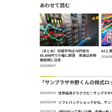
あわせて読む
（まとめ）日経平均は76円安の
AIと
65,606円で小幅に続落 来週は米物
2026/0
価指標に注目
2026/08/07
「サンプラザ中野くんの株式ロ
2023/03/16
世界経済グラグラだ！サンプラザ
2023/02/09
ソフトバンクショックかな。サン
2023/01/19
4円の行って来いで俺、危機一髪