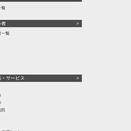
一覧
心者
者一覧
品・サービス
株
株
信託