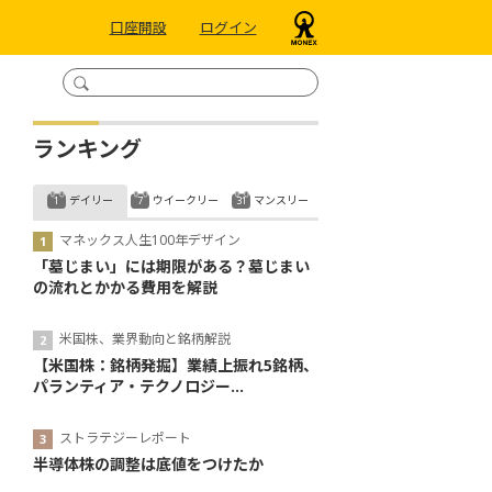
口座開設
ログイン
ランキング
デイリー
ウイークリー
マンスリー
マネックス人生100年デザイン
「墓じまい」には期限がある？墓じまい
の流れとかかる費用を解説
米国株、業界動向と銘柄解説
【米国株：銘柄発掘】業績上振れ5銘柄、
パランティア・テクノロジー...
ストラテジーレポート
半導体株の調整は底値をつけたか