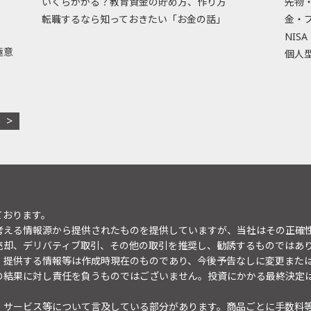
いくらかかる？教育資金の貯め方、作り方
先物
転職するなら知っておきたい「お金の話」
金・
NISA
極意
個人型
ております。
考える情報源から提供されたものを提供していますが、当社はその正確
売却、デリバティブ取引、その他の取引を推奨し、勧誘するものではあ
。提供する情報等は作成時現在のものであり、今後予告なしに変更また
の結果に対し責任を負うものではございません。投資にかかる最終決定
・サービス等について言及している部分があります。商品ごとに手数料