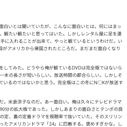
面白いとは聞いていたが、こんなに面白いとは。何にはまっ
。観たい観たいと思ってはいた。しかしレンタル屋に足を運
を手に入れることが出来て、やっと観ているというわけだ。い
の母がアメリカから帰国されたところだ。まだまだ面白くなり
してみた。どうやら俺が観ているDVDは完全版ではないら
一本の長さが短いらしい。放送時間の都合らしい。しかしそ
ているのではないかと思う。完全版はこの冬にN○Kが放送す
だ。米倉涼子なのだ。あー面白い。俺は久々にテレビドラマ
90分の拡大版であった。しかしあまりの面白さとテンポの良
の定、裏の定番ドラマを視聴率で抜いていた。そのスリリン
ったアメリカンドラマ「24」に匹敵する。褒めすぎかな。し