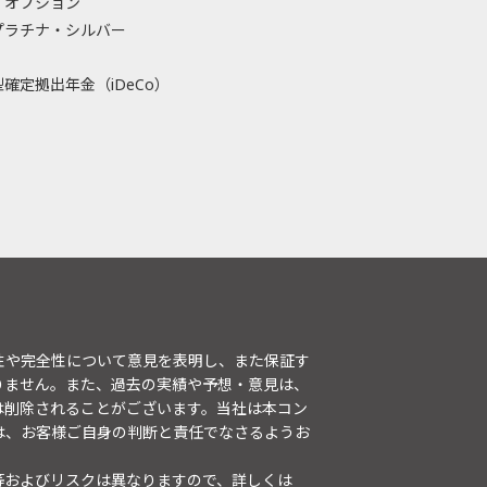
・オプション
プラチナ・シルバー
確定拠出年金（iDeCo）
性や完全性について意見を表明し、また保証す
りません。また、過去の実績や予想・意見は、
は削除されることがございます。当社は本コン
は、お客様ご自身の判断と責任でなさるようお
等およびリスクは異なりますので、詳しくは