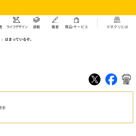
者
ライフデザイン
連載
著者
商
品・
サービス
マネクリとは
はまっているぞ。
印刷
歌手