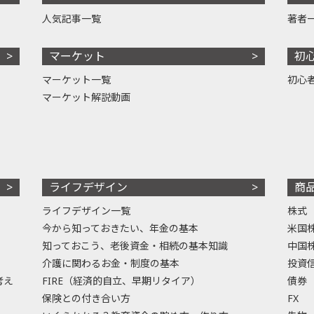
人気記事一覧
著者
マーケット
初
マーケット一覧
初心
マーケット解説動画
ライフデザイン
商
ライフデザイン一覧
株式
今から知っておきたい、年金の基本
米国
知っておこう、老後資金・相続の基本知識
中国
介護に関わるお金・制度の基本
投資
考え
FIRE（経済的自立、早期リタイア）
債券
保険との付き合い方
FX