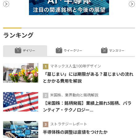
ランキング
デイリー
ウイークリー
マンスリー
マネックス人生100年デザイン
「墓じまい」には期限がある？墓じまいの流れ
とかかる費用を解説
米国株、業界動向と銘柄解説
【米国株：銘柄発掘】業績上振れ5銘柄、パラ
ンティア・テクノロジー...
ストラテジーレポート
半導体株の調整は底値をつけたか