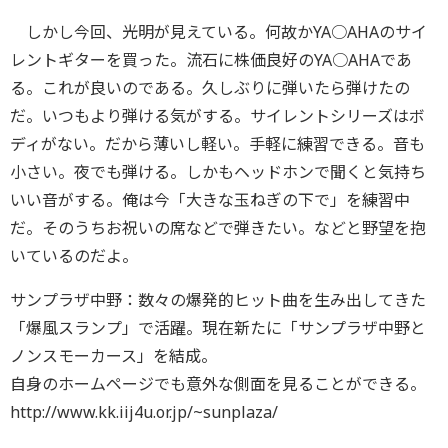
しかし今回、光明が見えている。何故かYA○AHAのサイ
レントギターを買った。流石に株価良好のYA○AHAであ
る。これが良いのである。久しぶりに弾いたら弾けたの
だ。いつもより弾ける気がする。サイレントシリーズはボ
ディがない。だから薄いし軽い。手軽に練習できる。音も
小さい。夜でも弾ける。しかもヘッドホンで聞くと気持ち
いい音がする。俺は今「大きな玉ねぎの下で」を練習中
だ。そのうちお祝いの席などで弾きたい。などと野望を抱
いているのだよ。
サンプラザ中野：数々の爆発的ヒット曲を生み出してきた
「爆風スランプ」で活躍。現在新たに「サンプラザ中野と
ノンスモーカース」を結成。
自身のホームページでも意外な側面を見ることができる。
http://www.kk.iij4u.or.jp/~sunplaza/