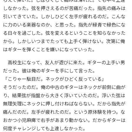
らえて弾いた。しばらくして痛みは薄れた。でも中々上達
しなかった。弦を押さえるのが苦痛だった。指先の痛みは
引いてきていた。しかしひどく左手が疲れるのだ。こんな
に力のいる楽器なのか、と思った。指先が緑青で緑色にな
る日々を過ごした。弦を変えるということを知らなかった
から。しかしいつまでたっても上手く弾けない。次第に俺
はギターを弾くことを嫌いになっていった。
高校生になって、友人が遊びに来た。ギターの上手い男
だった。彼は俺のギターを手にして言った。
「こりゃー駄目だ。ネックがひどく反っている」
そうだったのだ。俺の中古のギターはネックが前側に曲が
り、結果弦が指盤から大きく浮いていたのだ。浮いた弦は
無理矢理にネックに押し付けねばならない。だから指先が
痛んだのだ。左手が疲れたのだ。という原体験を持つ。な
おかつ小児麻痺で右手があまり動かない。だからギターは
何度チャレンジしても上達しなかった。