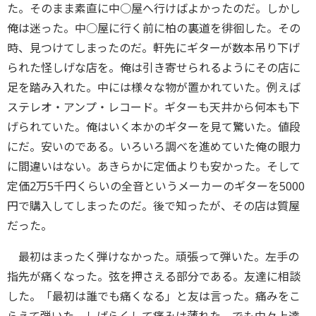
た。そのまま素直に中○屋へ行けばよかったのだ。しかし
俺は迷った。中○屋に行く前に柏の裏道を徘徊した。その
時、見つけてしまったのだ。軒先にギターが数本吊り下げ
られた怪しげな店を。俺は引き寄せられるようにその店に
足を踏み入れた。中には様々な物が置かれていた。例えば
ステレオ・アンプ・レコード。ギターも天井から何本も下
げられていた。俺はいく本かのギターを見て驚いた。値段
にだ。安いのである。いろいろ調べを進めていた俺の眼力
に間違いはない。あきらかに定価よりも安かった。そして
定価2万5千円くらいの全音というメーカーのギターを5000
円で購入してしまったのだ。後で知ったが、その店は質屋
だった。
最初はまったく弾けなかった。頑張って弾いた。左手の
指先が痛くなった。弦を押さえる部分である。友達に相談
した。「最初は誰でも痛くなる」と友は言った。痛みをこ