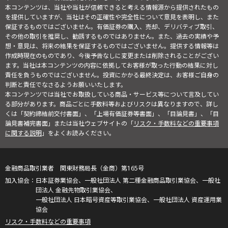
本コンテンツは、当社や当社が信頼できると考える情報源から提供されたもの
を提供していますが、当社はその正確性や完全性について意見を表明し、また
保証するものではございません。有価証券の購入、売却、デリバティブ取引、
その他の取引を推奨し、勧誘するものではありません。また、過去の実績や予
想・意見は、将来の結果を保証するものではございません。提供する情報等は
作成時現在のものであり、今後予告なしに変更または削除されることがござい
ます。当社は本コンテンツの内容に依拠してお客様が取った行動の結果に対し
責任を負うものではございません。投資にかかる最終決定は、お客様ご自身の
判断と責任でなさるようお願いいたします。
本コンテンツでは当社でお取扱している商品・サービス等について言及してい
る部分があります。商品ごとに手数料等およびリスクは異なりますので、詳し
くは「契約締結前交付書面」、「上場有価証券等書面」、「目論見書」、「目
論見書補完書面」または当社ウェブサイトの「
リスク・手数料などの重要事項
に関する説明
」をよくお読みください。
金融商品取引業者 関東財務局長（金商）第165号
日本証券業協会、一般社団法人 第二種金融商品取引業協会、一般社
団法人 金融先物取引業協会、
一般社団法人 日本暗号資産等取引業協会、一般社団法人 資産運用業
協会
リスク・手数料などの重要事項