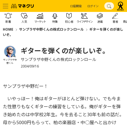
口座開設
ログイン
新着
人気
マーケット
特集
初心者
ライフデザイン
連載
著者
商
HOME
サンプラザ中野くんの株式ロックンロール
ギターを弾くのが楽し
いぞ。
ギターを弾くのが楽しいぞ。
サンプラザ中野くんの株式ロックンロール
サンプラザ中
野くん
2004/09/16
サンプラザ中野だー！
いやっほー！俺はギターがほとんど弾けない。でも今ま
た性懲りもなくギターの練習をしている。俺がギターを弾
き始めたのは中学校2年生。今を去ること30年も前の話だ。
母から5000円もらって、柏の楽器店・中○屋へと出かけ